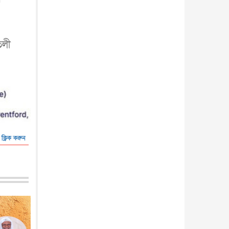
তলী
 ক্লিক করুন