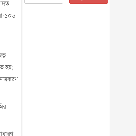
বাদত
জাতীয়
৫ আগস্ট, ২০২৬
জনগণ পরিবর্তন চেয়েছে বলেই
ুরা-১০৬
জুলাই আন্দোলন সফল : প্রধানমন্ত্রী
জাতীয়
৫ আগস্ট, ২০২৬
বেনজীর আহমেদের সঙ্গে পরীমনির
ঘনিষ্ঠ সম্পর্ক ছিল : নাসির মাহম...
জাতীয়
৫ আগস্ট, ২০২৬
েতু
হরমুজ নিয়ে ইরান-মার্কিন চুক্তি
হতে পারে আজ : মার্কিন অর্থমন...
ণত হয়;
আন্তর্জাতিক
৫ আগস্ট, ২০২৬
ে নামকরণ
পৃথিবীর দিকে আসছে বিধ্বংসী
বস্তু, পারমাণবিক বোমা দিয়ে করা
হব...
আন্তর্জাতিক
৫ আগস্ট, ২০২৬
কেনিয়ায় ১৫ হাতির রহস্যজনক
মির
মৃত্যু, সন্দেহের মুখে কীটনাশকের
ব্...
আন্তর্জাতিক
৫ আগস্ট, ২০২৬
বিদেশি সংবাদমাধ্যমের জন্য নতুন
বিধি-নিষেধ পাকিস্তানের
সাধারণ