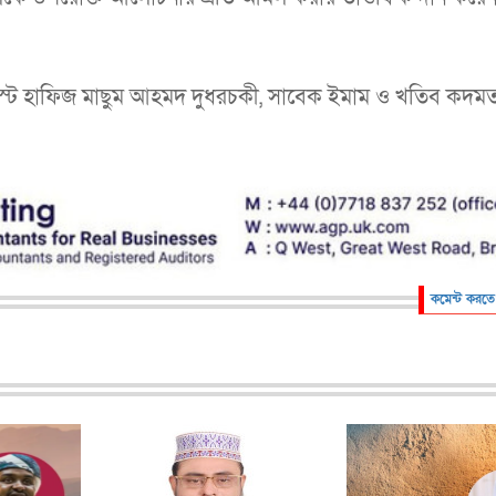
মিস্ট হাফিজ মাছুম আহমদ দুধরচকী, সাবেক ইমাম ও খতিব কদম
কমেন্ট করতে