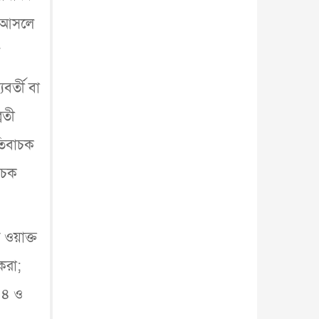
আন্তর্জাতিক
৫ আগস্ট, ২০২৬
য়। আসলে
ে
র্তী বা
রতী
তিবাচক
বাচক
 ওয়াক্ত
করা;
১৪ ও