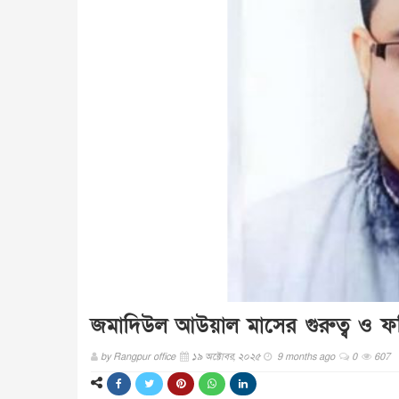
জমাদিউল আউয়াল মাসের গুরুত্ব ও 
by
Rangpur office
১৯ অক্টোবর, ২০২৫
9 months ago
0
607