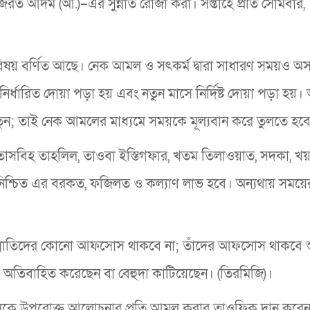
জরত আদম (আ.)–এর সুন্নাত রোজা করা। সপ্তাহে প্রতি সোমবার,
 বিষয় বর্ণিত আছে। নেক আমল ও সৎকর্ম দ্বারা সাধারণ সময়ও অ
 নির্ধারিত দোয়া পড়া হয় এবং নতুন মাসে নির্দিষ্ট দোয়া পড়া হয়
নতুন; তাই নেক আমলের মাধ্যমে সময়কে মূল্যবান করে তুলতে হব
াসবিহ তাহলিল, তাওবা ইস্তিগফার, খতম তিলাওয়াত, সদকা, খ
নিশ্চিত এর বরকত, ফজিলত ও কল্যাণ লাভ হবে। অন্যথায় সময়ে
।
ন্নাতিদের কোনো আফসোস থাকবে না; তাঁদের আফসোস থাকবে শ
অতিবাহিত করেছেন বা বেহুদা কাটিয়েছেন। (তিরমিজি)।
কলকে উপরোক্ত আলোচনার প্রতি আমল করার তাওফিক দান করে