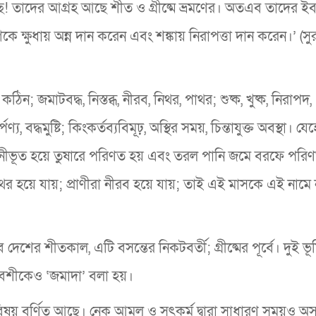
ে! তাদের আগ্রহ আছে শীত ও গ্রীষ্মে ভ্রমণের। অতএব তাদের ই
ে ক্ষুধায় অন্ন দান করেন এবং শঙ্কায় নিরাপত্তা দান করেন।’ (স
ঠিন; জমাটবদ্ধ, নিস্তব্ধ, নীরব, নিথর, পাথর; শুষ্ক, খুষ্ক, নিরাপদ,
ণ্য, বদ্ধমুষ্টি; কিংকর্তব্যবিমূঢ়, অস্থির সময়, চিন্তাযুক্ত অবস্থা। যেহ
 ঘনীভূত হয়ে তুষারে পরিণত হয় এবং তরল পানি জমে বরফে পরি
িথর হয়ে যায়; প্রাণীরা নীরব হয়ে যায়; তাই এই মাসকে এই নাম
েশের শীতকাল, এটি বসন্তের নিকটবর্তী; গ্রীষ্মের পূর্বে। দুই ভূ
িবেশীকেও ‘জমাদা’ বলা হয়।
 বিষয় বর্ণিত আছে। নেক আমল ও সৎকর্ম দ্বারা সাধারণ সময়ও অ