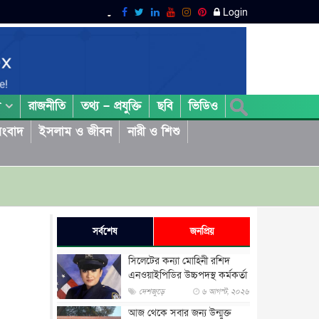
Login
রাজনীতি
তথ্য – প্রযুক্তি
ছবি
ভিডিও
া
ংবাদ
ইসলাম ও জীবন
নারী ও শিশু
সর্বশেষ
জনপ্রিয়
সিলেটের কন্যা মোহিনী রশিদ
এনওয়াইপিডির উচ্চপদস্থ কর্মকর্তা
দেশজুড়ে
৬ আগস্ট, ২০২৬
আজ থেকে সবার জন্য উন্মুক্ত