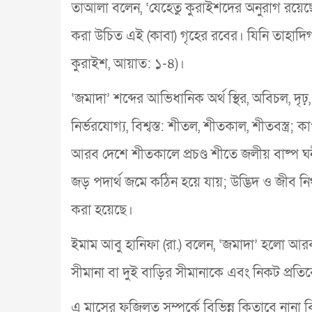
তাআলা বলেন, ‘যেহেতু কুরাইশদের অনুরাগ রয়েছ
করা উচিত এই (কাবা) গৃহের রবের। যিনি তাহাদিগক
কুরাইশ, আয়াত: ১-৪)।
‘জমাদা’ শব্দের আভিধানিক অর্থ স্থির, অবিচল, দৃঢ়, ক
নির্ভরযোগ্য, বিশ্বস্ত: শীতল, শীতকাল, শীতবস্ত্র; কার্প
আরব দেশে শীতকালে প্রচণ্ড শীতে জলীয় বাষ্প
জড় পদার্থ জমে কঠিন হয়ে যায়; উদ্ভিদ ও জীব ন
করা হয়েছে।
ইমাম আবু হানিফা (রা.) বলেন, ‘জমাদা’ হলো আরব দ
সীমানা বা দুই বাড়ির সীমানাকে এবং নিকট প্রত
এ মাসের ফজিলত সম্পর্কে বিভিন্ন কিতাবে নানা