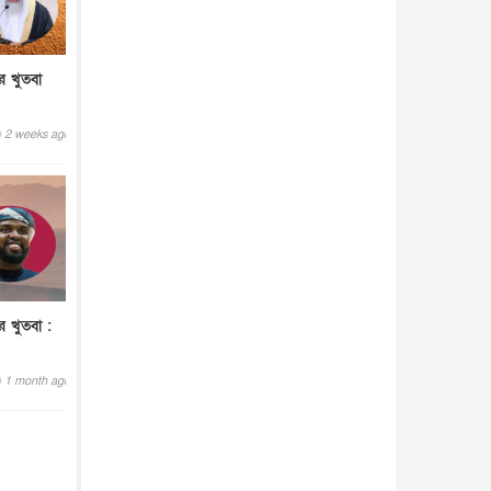
র খুতবা
2 weeks ago
র খুতবা :
1 month ago