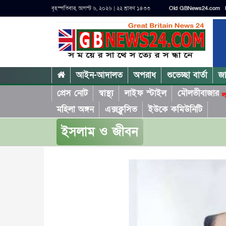
বৃহস্পতিবার, আগস্ট ৬, ২০২৬ | ২২ শ্রাবণ ১৪৩৩
Old GBNews24.com
আইন-আদালত
অপরাধ
শুভেচ্ছা বার্তা
জ
প্রেস নোট
স্বাস্থ্য
লাইফ স্টাইল
মৌলভীবাজার
ল
মহিলা অঙ্গন
এক্সক্লুসিভ
ইউকে কমিউনিটি
ইসলাম ও জীবন