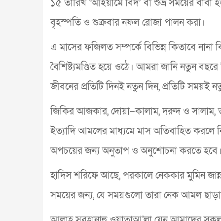
১৫ তারিখ ‘আইয়ামে বিদ’ বা শুভ্র সময়ের বাবা হ
বৃহস্পতি ও শুক্রবার নফল রোজা পালন করা।
এ মাসের ফজিলত সম্পর্কে বিভিন্ন কিতাবে নানা
বৈশিষ্ট্যমণ্ডিত হয়ে ওঠে। আমরা জানি নতুন বছরে
জীবনের প্রতিটি দিনই নতুন দিন, প্রতিটি সময়ই 
জিকির আজকার, দোয়া–কালাম, দরুদ ও সালাম, ত
ইত্যাদি আমলের মাধ্যমে মাস অতিবাহিত করলে 
অপচয়ের জন্য অনুতাপ ও অনুশোচনা করতে হবে
হাদিস শরিফে আছে, পরকালে নেককার মুমিন জা
সময়ের জন্য, যে সময়গুলো তারা নেক আমল ছাড়া 
আল্লাহ সুবহানাহু ওয়াতাআ'লা যেন আমাদের স