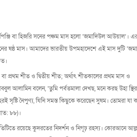
ঞ্জি বা হিজরি সনের পঞ্চম মাস হলো ‘জমাদিউল আউয়াল’। এ
নের ষষ্ঠ মাস। আমাদের ভারতীয় উপমহাদেশে এই মাস দুটি ‘জম
িত।
 বা প্রথম শীত ও দ্বিতীয় শীত; অর্থাৎ শীতকালের প্রথম মাস ও
ব্বুল আলামিন বলেন, ‘তুমি পর্বতমালা দেখছ, মনে করছ উহা স্থি
হরই সৃষ্টি নৈপুণ্য, যিনি সমস্ত কিছুকে করেছেন সুষম। তোমরা যা
য়াত: ৮৮)।
 প্রতিটিতে রয়েছে কুদরতের নিদর্শন ও নিগূঢ় রহস্য। কোরআনে আল্