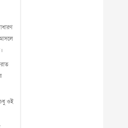
সাধারণ
। আসলে
ে।
য়রাত
র
ুধু ওই
ন