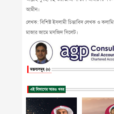
আমীন।
লেখক: বিশিষ্ট ইসলামী চিন্তাবিদ লেখক ও কলা
মাজার জামে মসজিদ সিলেট।
মন্তব্যসমূহ (০)
এই বিভাগের আরও খবর