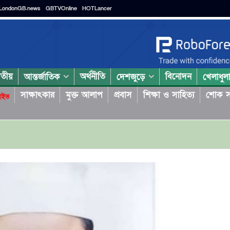
LondonGB.news
GBTVOnline
HOTLancer
াতীয়
অর্থনীতি
বিনোদন
আন্তর্জাতিক
দেশজুড়ে
খেলাধুল
সাক্ষাৎকার
মুক্ত আলাপ
প্রবাস
শিক্ষা ও সাহিত্য
শোক স
াইভ