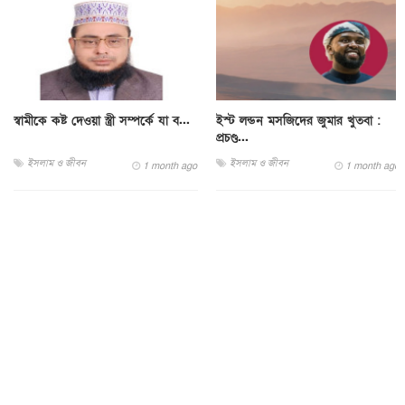
স্বামীকে কষ্ট দেওয়া স্ত্রী সম্পর্কে যা ব...
ইস্ট লন্ডন মসজিদের জুমার খুতবা :
প্রচণ্ড...
ইসলাম ও জীবন
ইসলাম ও জীবন
1 month ago
1 month ago