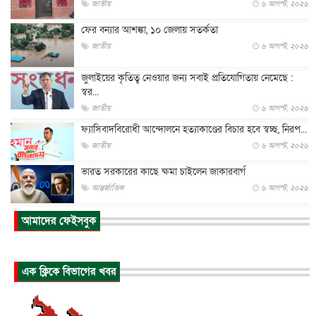
জাতীয়
৬ আগস্ট, ২০২৬
ফের বন্যার আশঙ্কা, ১০ জেলায় সতর্কতা
জাতীয়
৬ আগস্ট, ২০২৬
জুলাইয়ের কৃতিত্ব নেওয়ার জন্য সবাই প্রতিযোগিতায় নেমেছে :
স্বর...
জাতীয়
৬ আগস্ট, ২০২৬
ফ্যাসিবাদবিরোধী আন্দোলনে হত্যাকাণ্ডের বিচার হবে স্বচ্ছ, নিরপ...
জাতীয়
৬ আগস্ট, ২০২৬
ভারত সরকারের কাছে ক্ষমা চাইলেন জাকারবার্গ
আন্তর্জাতিক
৬ আগস্ট, ২০২৬
আকাশে ট্রাম্পের হেলিকপ্টার ও যাত্রীবাহী বিমান মুখোমুখি, তদন্...
আমাদের ফেইসবুক
আন্তর্জাতিক
৬ আগস্ট, ২০২৬
হিরোশিমায় বোমা হামলার ৮১ বছর, অস্ত্রমুক্ত বিশ্বের আহ্বান জা...
এক ক্লিকে বিভাগের খবর
আন্তর্জাতিক
৬ আগস্ট, ২০২৬
যুক্তরাষ্ট্রে পারিবারিক সংঘাতে বন্দুক হামলা, নিহত ৩
আন্তর্জাতিক
৬ আগস্ট, ২০২৬