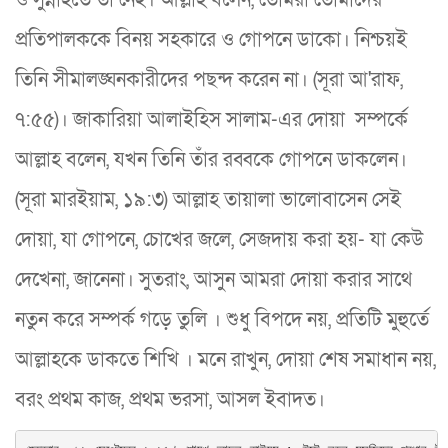
ও সুন্নাহতে তা নেই। আল্লাহ বলেন, তোমরা তোমাদের
প্রতিপালককে বিনয় সহকারে ও গোপনে ডাকো। নিশ্চয়ই
তিনি সীমালঙ্ঘনকারীদের পছন্দ করেন না। (সূরা আ'রাফ,
৭:৫৫)। জাকারিয়া আলাইহিস সালাম-এর দোয়া সম্পর্কে
আল্লাহ বলেন, যখন তিনি তাঁর রব্বকে গোপনে ডাকলেন।
(সূরা মারইয়াম, ১৯:৩) আল্লাহ তায়ালা ভালোবাসেন সেই
দোয়া, যা গোপনে, চোখের জলে, সেজদায় করা হয়- যা কেউ
দেখেনা, জানেনা। সুতরাং, আসুন আমরা দোয়া করার সাথে
নতুন করে সম্পর্ক গড়ে তুলি । শুধু বিপদে নয়, প্রতিটি মুহুর্তে
আল্লাহকে ডাকতে শিখি । মনে রাখুন, দোয়া শেষ সমাধান নয়,
বরং প্রথম কাজ, প্রথম ভরসা, আসল ইবাদত।