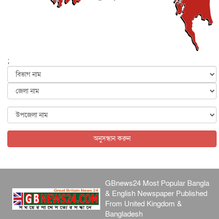
জাতীয়
৫ আগস্ট, ২০২৬
হরমুজ নিয়ে ইরান-মার্কিন চুক্তি হতে পারে আজ : মার্কিন অর্থমন...
আন্তর্জাতিক
৫ আগস্ট, ২০২৬
পৃথিবীর দিকে আসছে বিধ্বংসী বস্তু, পারমাণবিক বোমা দিয়ে করা
হব...
;
আন্তর্জাতিক
৫ আগস্ট, ২০২৬
কেনিয়ায় ১৫ হাতির রহস্যজনক মৃত্যু, সন্দেহের মুখে কীটনাশকের
ব্...
আন্তর্জাতিক
৫ আগস্ট, ২০২৬
বিদেশি সংবাদমাধ্যমের জন্য নতুন বিধি-নিষেধ পাকিস্তানের
আন্তর্জাতিক
৫ আগস্ট, ২০২৬
অনুসন্ধান করুন
GBnews24 Most Popular Bangla
& English Newspaper Published
From United Kingdom &
Bangladesh