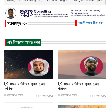
শুক্রবার, ১২ সেপ্টেম্বর ২০২৫। শায়খ আব্দুল কাইয়ূম : ইস্ট লন্ডন মসজিদের প্রধান ই
মন্তব্যসমূহ (০)
কমেন্ট করতে ক্লিক করুন
এই বিভাগের আরও খবর
ইস্ট লন্ডন মসজিদের জুমার খুতবা :
ইস্ট লন্ডন মসজিদের জুমার খুতবা :
অর্থ ফি...
পারিবার...
ইসলাম ও জীবন
ইসলাম ও জীবন
1 week ago
1 week ago