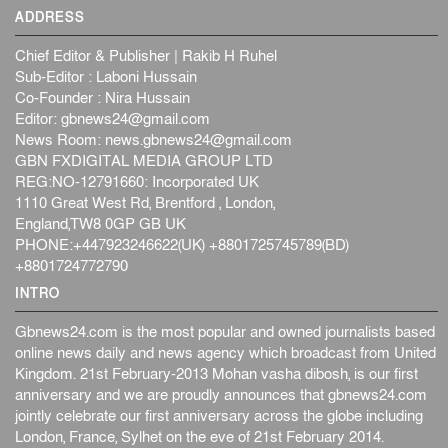
ADDRESS
Chief Editor & Publisher | Rakib H Ruhel
Sub-Editor : Laboni Hussain
Co-Founder : Nira Hussain
Editor:
gbnews24@gmail.com
News Room:
news.gbnews24@gmail.com
GBN FXDIGITAL MEDIA GROUP LTD
REG:NO-12791660: Incorporated UK
1110 Great West Rd, Brentford , London,
England,TW8 0GP GB UK
PHONE:+447923246622(UK) +8801725745789(BD)
+8801724772790
INTRO
Gbnews24.com is the most popular and owned journalists based
online news daily and news agency which broadcast from United
Kingdom. 21st February-2013 Mohan vasha dibosh, is our first
anniversary and we are proudly announces that gbnews24.com
jointly celebrate our first anniversary across the globe including
London, France, Sylhet on the eve of 21st February 2014.