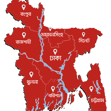
টি-টোয়েন্টি ইতিহাসের সর্বোচ্চ রানের মালিক এখন জস বাটলার
খেলাধুলা
৬ আগস্ট, ২০২৬
বস্তিতে কেটেছে শৈশব, আজ মুম্বাইয়ে দুই বাড়ির মালিক
বিনোদন
৬ আগস্ট, ২০২৬
যুক্তরাজ্যে বসবাসরত জাতীয়তাবাদী কুলাউড়াবাসীর মত বিনিময়
সভা...
ইউকে কমিউনিটি
৫ আগস্ট, ২০২৬
প্রধানমন্ত্রীকে সৌদি আরব সফরের আমন্ত্রণ
জাতীয়
৫ আগস্ট, ২০২৬
জুলাই গণ-অভ্যুত্থান দিবস আজ, স্মরণে দেশজুড়ে কর্মসূচি
জাতীয়
৫ আগস্ট, ২০২৬
জনগণ পরিবর্তন চেয়েছে বলেই জুলাই আন্দোলন সফল :
প্রধানমন্ত্রী
জাতীয়
৫ আগস্ট, ২০২৬
বেনজীর আহমেদের সঙ্গে পরীমনির ঘনিষ্ঠ সম্পর্ক ছিল : নাসির
মাহম...