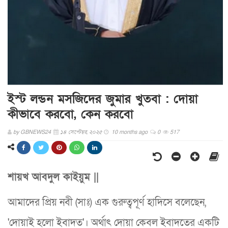
ইস্ট লন্ডন মসজিদের জুমার খুতবা : দোয়া
কীভাবে করবো, কেন করবো
by
GBNEWS24
১৪ সেপ্টেম্বর, ২০২৫
10 months ago
0
517
শায়খ আবদুল কাইয়ুম ||
আমাদের প্রিয় নবী (সাঃ) এক গুরুত্বপূর্ণ হাদিসে বলেছেন,
'দোয়াই হলো ইবাদত'। অর্থাৎ দোয়া কেবল ইবাদতের একটি