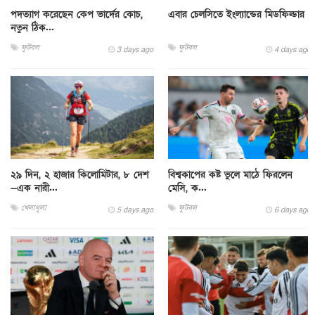
পদত্যাগ করেছেন কেপ ভার্দের কোচ,
এবার চেলসিতে ইংল্যান্ডের মিডফিল্ডার
নতুন ঠিক...
ফুটবল
ফুটবল
3 days ago
4 days ago
২৯ দিন, ২ হাজার কিলোমিটার, ৮ দেশ
বিশ্বকাপের কষ্ট ভুলে মাঠে ফিরলেন
—এক নারী...
মেসি, ক...
খেলাধুলা
ফুটবল
5 days ago
6 days ago