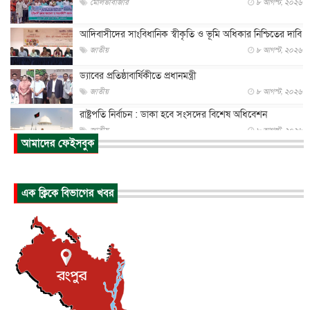
মৌলভীবাজার
৮ আগস্ট, ২০২৬
আদিবাসীদের সাংবিধানিক স্বীকৃতি ও ভূমি অধিকার নিশ্চিতের দাবি
জাতীয়
৮ আগস্ট, ২০২৬
ড্যাবের প্রতিষ্ঠাবার্ষিকীতে প্রধানমন্ত্রী
জাতীয়
৮ আগস্ট, ২০২৬
রাষ্ট্রপতি নির্বাচন : ডাকা হবে সংসদের বিশেষ অধিবেশন
জাতীয়
৮ আগস্ট, ২০২৬
আমাদের ফেইসবুক
প্রধানমন্ত্রীর সঙ্গে সাক্ষাতে খুদে শিল্পী অনুশ্রী রায়ের স্বপ...
জাতীয়
৮ আগস্ট, ২০২৬
এক ক্লিকে বিভাগের খবর
পাকিস্তান-তুরস্কের সঙ্গে প্রতিরক্ষা চুক্তি সৌদি আরবকে কতটা ন...
আন্তর্জাতিক
৮ আগস্ট, ২০২৬
যুক্তরাজ্যে গ্রুমিং কেলেঙ্কারি : পাকিস্তানির অপরাধে অস্বস্তি...
আন্তর্জাতিক
৮ আগস্ট, ২০২৬
বিরোধ কাটিয়ে কূটনৈতিক সম্পর্ক পুনঃস্থাপন করছে মেক্সিকো ও
পের...