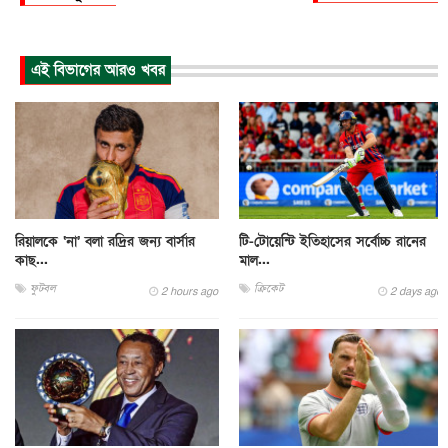
এই বিভাগের আরও খবর
রিয়ালকে ‘না’ বলা রদ্রির জন্য বার্সার
টি-টোয়েন্টি ইতিহাসের সর্বোচ্চ রানের
কাছ...
মাল...
ফুটবল
ক্রিকেট
2 hours ago
2 days ago