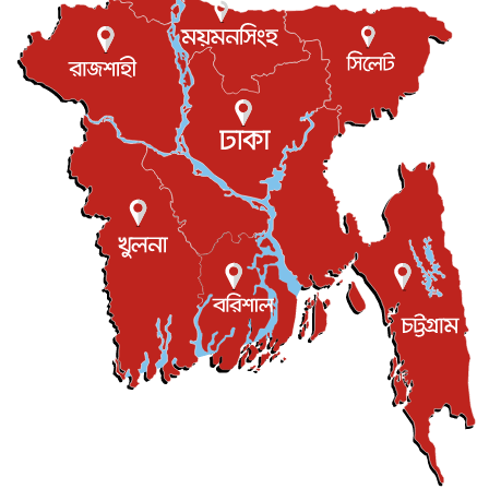
আন্তর্জাতিক
৮ আগস্ট, ২০২৬
এবার ওটিটিতে মুক্তি পেল ‘মালিক’
বিনোদন
৮ আগস্ট, ২০২৬
রিয়ালকে ‘না’ বলা রদ্রির জন্য বার্সার কাছে কত চাইল ম্যানসিটি
খেলাধুলা
৮ আগস্ট, ২০২৬
শিল্পকলায় চলচ্চিত্র উৎসব, বিনা মূল্যে দেখা যাবে ৬ সিনেমা
বিনোদন
৮ আগস্ট, ২০২৬
ইস্ট লন্ডন মসজিদের জুমার খুতবা : “কুরআন হোক জীবন দেখার
লেন্স...
ইসলাম ও জীবন
৭ আগস্ট, ২০২৬
সিলেটের কন্যা মোহিনী রশিদ এনওয়াইপিডির উচ্চপদস্থ কর্মকর্তা
দেশজুড়ে
৬ আগস্ট, ২০২৬
আজ থেকে সবার জন্য উন্মুক্ত জুলাই স্মৃতি জাদুঘর
জাতীয়
৬ আগস্ট, ২০২৬
ফের বন্যার আশঙ্কা, ১০ জেলায় সতর্কতা
জাতীয়
৬ আগস্ট, ২০২৬