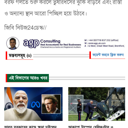
বরফ গলতে শুরু করলে তুষারধসের ঝুঁকি বাড়বে এবং রাস্তা
ও অন্যান্য স্থান আরো পিচ্ছিল হয়ে উঠবে।
জিবি নিউজ24ডেস্ক//
মন্তব্যসমূহ (০)
কমেন্ট করতে ক্লিক করুন
এই বিভাগের আরও খবর
ভারত সরকারের কাছে ক্ষমা চাইলেন
আকাশে ট্রাম্পের হেলিকপ্টার ও