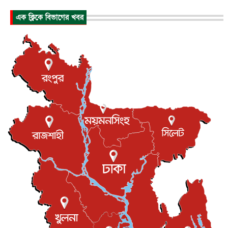
হিরোশিমায় বোমা হামলার ৮১ বছর, অস্ত্রমুক্ত বিশ্বের আহ্বান জা...
এক ক্লিকে বিভাগের খবর
আন্তর্জাতিক
৬ আগস্ট, ২০২৬
যুক্তরাষ্ট্রে পারিবারিক সংঘাতে বন্দুক হামলা, নিহত ৩
আন্তর্জাতিক
৬ আগস্ট, ২০২৬
টি-টোয়েন্টি ইতিহাসের সর্বোচ্চ রানের মালিক এখন জস বাটলার
খেলাধুলা
৬ আগস্ট, ২০২৬
বস্তিতে কেটেছে শৈশব, আজ মুম্বাইয়ে দুই বাড়ির মালিক
বিনোদন
৬ আগস্ট, ২০২৬
যুক্তরাজ্যে বসবাসরত জাতীয়তাবাদী কুলাউড়াবাসীর মত বিনিময়
সভা...
ইউকে কমিউনিটি
৫ আগস্ট, ২০২৬
প্রধানমন্ত্রীকে সৌদি আরব সফরের আমন্ত্রণ
জাতীয়
৫ আগস্ট, ২০২৬
জুলাই গণ-অভ্যুত্থান দিবস আজ, স্মরণে দেশজুড়ে কর্মসূচি
জাতীয়
৫ আগস্ট, ২০২৬
জনগণ পরিবর্তন চেয়েছে বলেই জুলাই আন্দোলন সফল :