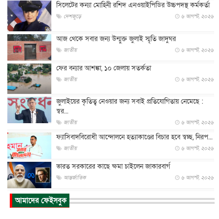
সিলেটের কন্যা মোহিনী রশিদ এনওয়াইপিডির উচ্চপদস্থ কর্মকর্তা
দেশজুড়ে
৬ আগস্ট, ২০২৬
আজ থেকে সবার জন্য উন্মুক্ত জুলাই স্মৃতি জাদুঘর
জাতীয়
৬ আগস্ট, ২০২৬
ফের বন্যার আশঙ্কা, ১০ জেলায় সতর্কতা
জাতীয়
৬ আগস্ট, ২০২৬
জুলাইয়ের কৃতিত্ব নেওয়ার জন্য সবাই প্রতিযোগিতায় নেমেছে :
স্বর...
জাতীয়
৬ আগস্ট, ২০২৬
ফ্যাসিবাদবিরোধী আন্দোলনে হত্যাকাণ্ডের বিচার হবে স্বচ্ছ, নিরপ...
জাতীয়
৬ আগস্ট, ২০২৬
ভারত সরকারের কাছে ক্ষমা চাইলেন জাকারবার্গ
আন্তর্জাতিক
৬ আগস্ট, ২০২৬
আকাশে ট্রাম্পের হেলিকপ্টার ও যাত্রীবাহী বিমান মুখোমুখি, তদন্...
আমাদের ফেইসবুক
আন্তর্জাতিক
৬ আগস্ট, ২০২৬