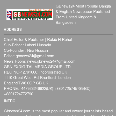
GBnews24 Most Popular Bangla
& English Newspaper Published
From United Kingdom &
Bangladesh
ADDRESS
Chief Editor & Publisher | Rakib H Ruhel
Sub-Editor : Laboni Hussain
Co-Founder : Nira Hussain
Editor:
gbnews24@gmail.com
News Room:
news.gbnews24@gmail.com
GBN FXDIGITAL MEDIA GROUP LTD
REG:NO-12791660: Incorporated UK
1110 Great West Rd, Brentford , London,
England,TW8 0GP GB UK
PHONE:+447923246622(UK) +8801725745789(BD)
+8801724772790
INTRO
Gbnews24.com is the most popular and owned journalists based