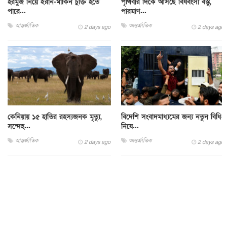
হরমুজ নিয়ে ইরান-মার্কিন চুক্তি হতে
পৃথিবীর দিকে আসছে বিধ্বংসী বস্তু,
পারে...
পারমাণ...
আন্তর্জাতিক
আন্তর্জাতিক
2 days ago
2 days ago
কেনিয়ায় ১৫ হাতির রহস্যজনক মৃত্যু,
বিদেশি সংবাদমাধ্যমের জন্য নতুন বিধি-
সন্দেহ...
নিষে...
আন্তর্জাতিক
আন্তর্জাতিক
2 days ago
2 days ago