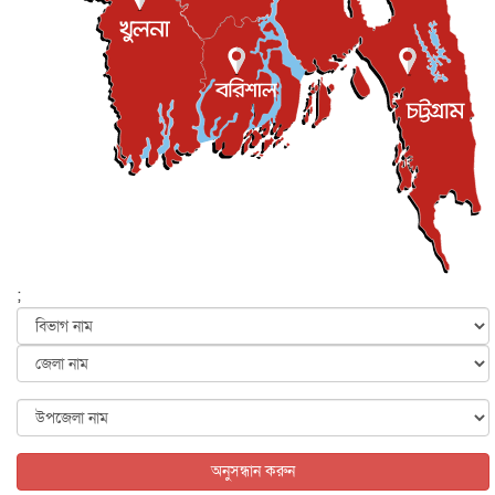
জাতীয়
৫ আগস্ট, ২০২৬
জনগণ পরিবর্তন চেয়েছে বলেই জুলাই আন্দোলন সফল :
প্রধানমন্ত্রী
জাতীয়
৫ আগস্ট, ২০২৬
বেনজীর আহমেদের সঙ্গে পরীমনির ঘনিষ্ঠ সম্পর্ক ছিল : নাসির
মাহম...
জাতীয়
৫ আগস্ট, ২০২৬
হরমুজ নিয়ে ইরান-মার্কিন চুক্তি হতে পারে আজ : মার্কিন অর্থমন...
আন্তর্জাতিক
৫ আগস্ট, ২০২৬
পৃথিবীর দিকে আসছে বিধ্বংসী বস্তু, পারমাণবিক বোমা দিয়ে করা
হব...
;
আন্তর্জাতিক
৫ আগস্ট, ২০২৬
কেনিয়ায় ১৫ হাতির রহস্যজনক মৃত্যু, সন্দেহের মুখে কীটনাশকের
ব্...
আন্তর্জাতিক
৫ আগস্ট, ২০২৬
বিদেশি সংবাদমাধ্যমের জন্য নতুন বিধি-নিষেধ পাকিস্তানের
আন্তর্জাতিক
৫ আগস্ট, ২০২৬
অনুসন্ধান করুন