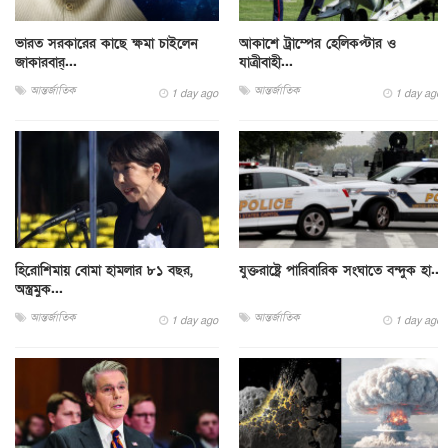
ভারত সরকারের কাছে ক্ষমা চাইলেন
আকাশে ট্রাম্পের হেলিকপ্টার ও
জাকারবার্...
যাত্রীবাহী...
আন্তর্জাতিক
আন্তর্জাতিক
1 day ago
1 day ago
হিরোশিমায় বোমা হামলার ৮১ বছর,
যুক্তরাষ্ট্রে পারিবারিক সংঘাতে বন্দুক হা...
অস্ত্রমুক...
আন্তর্জাতিক
আন্তর্জাতিক
1 day ago
1 day ago