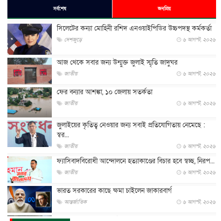
সর্বশেষ
জনপ্রিয়
সিলেটের কন্যা মোহিনী রশিদ এনওয়াইপিডির উচ্চপদস্থ কর্মকর্তা
দেশজুড়ে
৬ আগস্ট, ২০২৬
আজ থেকে সবার জন্য উন্মুক্ত জুলাই স্মৃতি জাদুঘর
জাতীয়
৬ আগস্ট, ২০২৬
ফের বন্যার আশঙ্কা, ১০ জেলায় সতর্কতা
জাতীয়
৬ আগস্ট, ২০২৬
জুলাইয়ের কৃতিত্ব নেওয়ার জন্য সবাই প্রতিযোগিতায় নেমেছে :
স্বর...
জাতীয়
৬ আগস্ট, ২০২৬
ফ্যাসিবাদবিরোধী আন্দোলনে হত্যাকাণ্ডের বিচার হবে স্বচ্ছ, নিরপ...
জাতীয়
৬ আগস্ট, ২০২৬
ভারত সরকারের কাছে ক্ষমা চাইলেন জাকারবার্গ
আন্তর্জাতিক
৬ আগস্ট, ২০২৬
আকাশে ট্রাম্পের হেলিকপ্টার ও যাত্রীবাহী বিমান মুখোমুখি, তদন্...