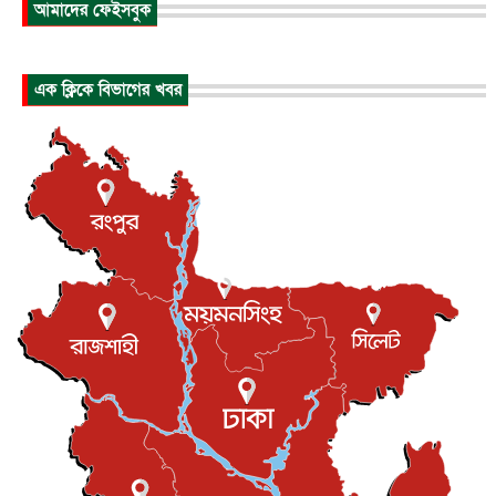
আমাদের ফেইসবুক
আন্তর্জাতিক
৬ আগস্ট, ২০২৬
হিরোশিমায় বোমা হামলার ৮১ বছর, অস্ত্রমুক্ত বিশ্বের আহ্বান জা...
এক ক্লিকে বিভাগের খবর
আন্তর্জাতিক
৬ আগস্ট, ২০২৬
যুক্তরাষ্ট্রে পারিবারিক সংঘাতে বন্দুক হামলা, নিহত ৩
আন্তর্জাতিক
৬ আগস্ট, ২০২৬
টি-টোয়েন্টি ইতিহাসের সর্বোচ্চ রানের মালিক এখন জস বাটলার
খেলাধুলা
৬ আগস্ট, ২০২৬
বস্তিতে কেটেছে শৈশব, আজ মুম্বাইয়ে দুই বাড়ির মালিক
বিনোদন
৬ আগস্ট, ২০২৬
যুক্তরাজ্যে বসবাসরত জাতীয়তাবাদী কুলাউড়াবাসীর মত বিনিময়
সভা...
ইউকে কমিউনিটি
৫ আগস্ট, ২০২৬
প্রধানমন্ত্রীকে সৌদি আরব সফরের আমন্ত্রণ
জাতীয়
৫ আগস্ট, ২০২৬
জুলাই গণ-অভ্যুত্থান দিবস আজ, স্মরণে দেশজুড়ে কর্মসূচি