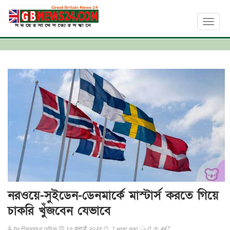
Toggl
naviga
নরওয়ে-সুইডেন-ডেনমার্কে মাস্টার্স করতে গিয়ে
চাকরি খুঁজবেন যেভাবে
by
Rangpur office
১৬ জুলাই, ২০২৫
1 year ago
0
447