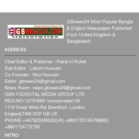
GBnews24 Most Popular Bangla
& English Newspaper Published
From United Kingdom &
Bangladesh
ADDRESS
Chief Editor & Publisher | Rakib H Ruhel
Sub-Editor : Laboni Hussain
Co-Founder : Nira Hussain
Editor:
gbnews24@gmail.com
News Room:
news.gbnews24@gmail.com
GBN FXDIGITAL MEDIA GROUP LTD
REG:NO-12791660: Incorporated UK
1110 Great West Rd, Brentford , London,
England,TW8 0GP GB UK
PHONE:+447923246622(UK) +8801725745789(BD)
+8801724772790
INTRO