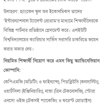
ইন্টার্নশিপ বা স্টুডেন্ট প্রোগ্রামের খোঁজ করতে পারেন।
উদাহরণ: হ্যাংকেন স্কুল অব ইকোনমিকস তাদের
‘ইন্টারন্যাশনাল ট্যালেন্ট প্রোগ্রাম’র মাধ্যমে শিক্ষার্থীদেরকে
বিভিন্ন পার্টনার প্রতিষ্ঠানে প্লেসমেন্ট করে। এলইউটি
বিশ্ববিদ্যালয়ের ক্যারিয়ার সার্ভিস সরাসরি চাকরিতে জয়েন
করার অফার দেয়।
নিয়মিত শিক্ষার্থী নিয়োগ করে এমন কিছু স্ক্যান্ডিনেভিয়ান
কোম্পানি:
কেপিএমজি (অডিটিং ও ফাইন্যান্স), পিডব্লিউসি (কনসাল্টিং),
ওয়ার্টসিলা (ইঞ্জিনিয়ারিং), নাভা (গ্রিন টেকনোলজি), স্টোরা
এনসো ওইজ (টেকসই প্যাকেজিং ও ফরেস্ট প্রোডাক্টস)