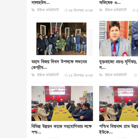
সালাহউদ...
অভিষেক ও...
ইউকে কমিউনিটি
ইউকে কমিউনিটি
২৩ ডিসেম্বর, ২০২৪
১
মহান বিজয় দিবস উপলক্ষে লন্ডনের
যুক্তরাজ্যে প্রচণ্ড ঘূর্ণিঝ
কেন্দ্রীয...
স...
ইউকে কমিউনিটি
ইউকে কমিউনিটি
১৬ ডিসেম্বর, ২০২৪
বিভিন্ন উন্নয়ন কাজে সহযোগিতার লক্ষে
পশ্চিম বিশ্বনাথ গ্রাম উন্
পশ্চ...
ইউকে...