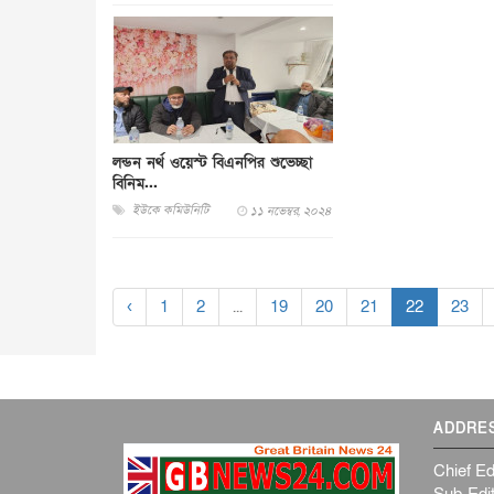
লন্ডন নর্থ ওয়েস্ট বিএনপির শুভেচ্ছা
বিনিম...
ইউকে কমিউনিটি
১১ নভেম্বর, ২০২৪
‹
1
2
...
19
20
21
22
23
ADDRE
Chief Ed
Sub-Edit