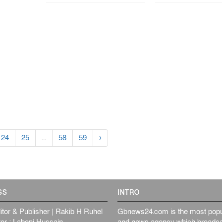
24
25
...
58
59
›
SS
INTRO
itor & Publisher | Rakib H Ruhel
Gbnews24.com is the most popul
or : Laboni Hussain
and news agency which broadca