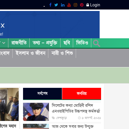
Login
রাজনীতি
তথ্য – প্রযুক্তি
ছবি
ভিডিও
া
ংবাদ
ইসলাম ও জীবন
নারী ও শিশু
সর্বশেষ
জনপ্রিয়
সিলেটের কন্যা মোহিনী রশিদ
এনওয়াইপিডির উচ্চপদস্থ কর্মকর্তা
দেশজুড়ে
৬ আগস্ট, ২০২৬
লীগের মহান
আজ থেকে সবার জন্য উন্মুক্ত