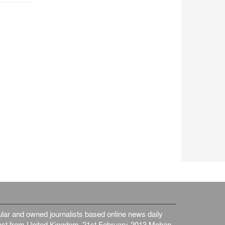
জাতীয়
৫ আগস্ট, ২০২৬
জনগণ পরিবর্তন চেয়েছে বলেই
জুলাই আন্দোলন সফল : প্রধানমন্ত্রী
জাতীয়
৫ আগস্ট, ২০২৬
বেনজীর আহমেদের সঙ্গে পরীমনির
ঘনিষ্ঠ সম্পর্ক ছিল : নাসির মাহম...
জাতীয়
৫ আগস্ট, ২০২৬
হরমুজ নিয়ে ইরান-মার্কিন চুক্তি
হতে পারে আজ : মার্কিন অর্থমন...
আন্তর্জাতিক
৫ আগস্ট, ২০২৬
পৃথিবীর দিকে আসছে বিধ্বংসী
বস্তু, পারমাণবিক বোমা দিয়ে করা
হব...
আন্তর্জাতিক
৫ আগস্ট, ২০২৬
কেনিয়ায় ১৫ হাতির রহস্যজনক
মৃত্যু, সন্দেহের মুখে কীটনাশকের
ব্...
আন্তর্জাতিক
৫ আগস্ট, ২০২৬
বিদেশি সংবাদমাধ্যমের জন্য নতুন
ar and owned journalists based online news daily
বিধি-নিষেধ পাকিস্তানের
st from United Kingdom. 21st February-2013 Mohan