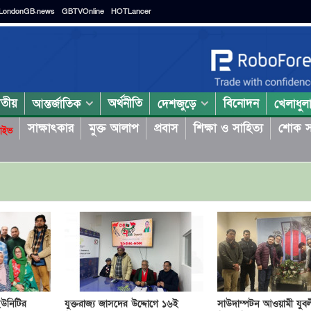
LondonGB.news
GBTVOnline
HOTLancer
াতীয়
অর্থনীতি
বিনোদন
আন্তর্জাতিক
দেশজুড়ে
খেলাধুল
সাক্ষাৎকার
মুক্ত আলাপ
প্রবাস
শিক্ষা ও সাহিত্য
শোক স
াইভ
ইউনিটির
যুক্তরাজ‍্য জাসদের উদ্দোগে ১৬ই
সাউদাম্পটন আওয়ামী যুব