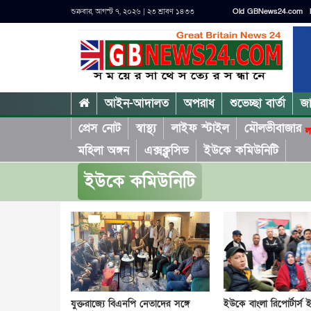
শুক্রবার, আগস্ট ৭, ২০২৬ | ২৩ শ্রাবণ ১৪৩৩
Old GBNews24.com
আইন-আদালত
অপরাধ
শুভেচ্ছা বার্তা
জ
প্রেস নোট
স্বাস্থ্য
লাইফ স্টাইল
মৌলভীবাজার
ল
মহিলা অঙ্গন
এক্সক্লুসিভ
ইউকে কমিউনিটি
ইউকে কমিউনিটি
যুক্তরাজ্যে বিএনপি নেতাদের সঙ্গে
ইউকে বাংলা রিপোর্টার্স 