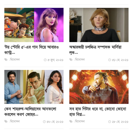
‘টয় স্টোরি ৫’-এর গান দিয়ে আবারও
অস্কারজয়ী চলচ্চিত্র সম্পাদক মার্সিয়া
কান্ট্র...
লুক...
বিনোদন
বিনোদন
৩ জুন, ২০২৬
৩১ মে, ২০২৬
কেন শাহরুখ-আলিয়াদের আনফলো
সব হাত গিটার ধরে না, কোনো কোনো
করলেন করণ জোহর...
হাত বিপ্ল...
বিনোদন
বিনোদন
৩০ মে, ২০২৬
২৮ মে, ২০২৬