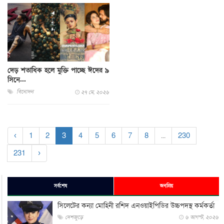
দেড় শতাধিক হলে মুক্তি পাচ্ছে ঈদের ৯
সিনে...
বিনোদন
২৭ মে, ২০২৬
‹
1
2
3
4
5
6
7
8
...
230
231
›
সর্বশেষ
জনপ্রিয়
সিলেটের কন্যা মোহিনী রশিদ এনওয়াইপিডির উচ্চপদস্থ কর্মকর্তা
দেশজুড়ে
৬ আগস্ট, ২০২৬