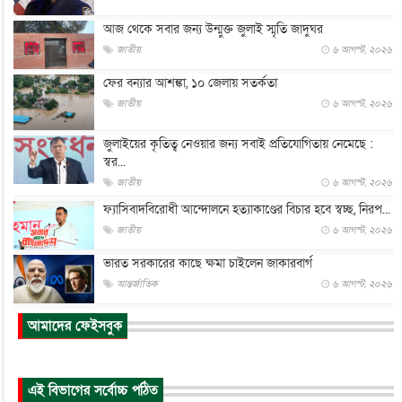
আজ থেকে সবার জন্য উন্মুক্ত জুলাই স্মৃতি জাদুঘর
জাতীয়
৬ আগস্ট, ২০২৬
ফের বন্যার আশঙ্কা, ১০ জেলায় সতর্কতা
জাতীয়
৬ আগস্ট, ২০২৬
জুলাইয়ের কৃতিত্ব নেওয়ার জন্য সবাই প্রতিযোগিতায় নেমেছে :
স্বর...
জাতীয়
৬ আগস্ট, ২০২৬
ফ্যাসিবাদবিরোধী আন্দোলনে হত্যাকাণ্ডের বিচার হবে স্বচ্ছ, নিরপ...
জাতীয়
৬ আগস্ট, ২০২৬
ভারত সরকারের কাছে ক্ষমা চাইলেন জাকারবার্গ
আন্তর্জাতিক
৬ আগস্ট, ২০২৬
আকাশে ট্রাম্পের হেলিকপ্টার ও যাত্রীবাহী বিমান মুখোমুখি, তদন্...
আমাদের ফেইসবুক
আন্তর্জাতিক
৬ আগস্ট, ২০২৬
হিরোশিমায় বোমা হামলার ৮১ বছর, অস্ত্রমুক্ত বিশ্বের আহ্বান জা...
এই বিভাগের সর্বোচ্চ পঠিত
আন্তর্জাতিক
৬ আগস্ট, ২০২৬