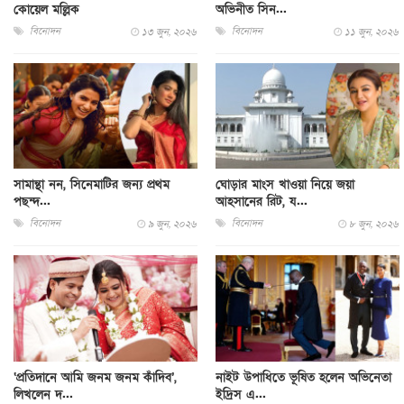
কোয়েল মল্লিক
অভিনীত সিন...
বিনোদন
বিনোদন
১৩ জুন, ২০২৬
১১ জুন, ২০২৬
সামান্থা নন, সিনেমাটির জন্য প্রথম
ঘোড়ার মাংস খাওয়া নিয়ে জয়া
পছন্দ...
আহসানের রিট, য...
বিনোদন
বিনোদন
৯ জুন, ২০২৬
৮ জুন, ২০২৬
‘প্রতিদানে আমি জনম জনম কাঁদিব’,
নাইট উপাধিতে ভূষিত হলেন অভিনেতা
লিখলেন দ...
ইদ্রিস এ...