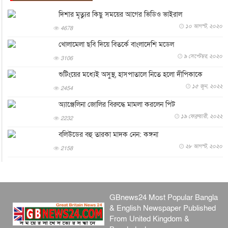
যুক্তরাষ্ট্রে পারিবারিক সংঘাতে বন্দুক হামলা, নিহত ৩
দিশার মৃত্যুর কিছু সময়ের আগের ভিডিও ভাইরাল
আন্তর্জাতিক
৬ আগস্ট, ২০২৬
১০ আগস্ট, ২০২০
4678
টি-টোয়েন্টি ইতিহাসের সর্বোচ্চ রানের মালিক এখন জস বাটলার
খোলামেলা ছবি দিয়ে বিতর্কে বাংলাদেশি মডেল
খেলাধুলা
৬ আগস্ট, ২০২৬
৯ সেপ্টেম্বর, ২০২০
3106
বস্তিতে কেটেছে শৈশব, আজ মুম্বাইয়ে দুই বাড়ির মালিক
শুটিংয়ের মধ্যেই অসুস্থ, হাসপাতালে নিতে হলো দীপিকাকে
বিনোদন
৬ আগস্ট, ২০২৬
১৫ জুন, ২০২২
2454
যুক্তরাজ্যে বসবাসরত জাতীয়তাবাদী কুলাউড়াবাসীর মত বিনিময়
অ্যাঞ্জেলিনা জোলির বিরুদ্ধে মামলা করলেন পিট
সভা...
১৯ ফেব্রুয়ারী, ২০২২
2232
ইউকে কমিউনিটি
৫ আগস্ট, ২০২৬
বলিউডের বহু তারকা মাদক নেন: কঙ্গনা
প্রধানমন্ত্রীকে সৌদি আরব সফরের আমন্ত্রণ
২৮ আগস্ট, ২০২০
2158
জাতীয়
৫ আগস্ট, ২০২৬
জুলাই গণ-অভ্যুত্থান দিবস আজ, স্মরণে দেশজুড়ে কর্মসূচি
জাতীয়
৫ আগস্ট, ২০২৬
GBnews24 Most Popular Bangla
জনগণ পরিবর্তন চেয়েছে বলেই জুলাই আন্দোলন সফল :
& English Newspaper Published
প্রধানমন্ত্রী
From United Kingdom &
জাতীয়
৫ আগস্ট, ২০২৬