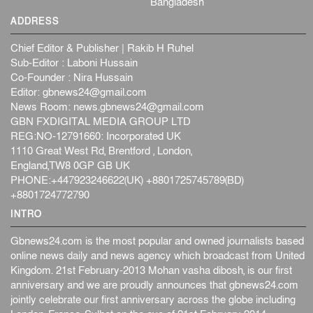
Bangladesh
বেনজীর আহমেদের সঙ্গে পরীমনির ঘনিষ্ঠ সম্পর্ক ছিল : নাসির
ADDRESS
মাহম...
জাতীয়
৫ আগস্ট, ২০২৬
Chief Editor & Publisher | Rakib H Ruhel
হরমুজ নিয়ে ইরান-মার্কিন চুক্তি হতে পারে আজ : মার্কিন অর্থমন...
Sub-Editor : Laboni Hussain
Co-Founder : Nira Hussain
আন্তর্জাতিক
৫ আগস্ট, ২০২৬
Editor:
gbnews24@gmail.com
পৃথিবীর দিকে আসছে বিধ্বংসী বস্তু, পারমাণবিক বোমা দিয়ে করা
News Room:
news.gbnews24@gmail.com
হব...
GBN FXDIGITAL MEDIA GROUP LTD
আন্তর্জাতিক
৫ আগস্ট, ২০২৬
REG:NO-12791660: Incorporated UK
1110 Great West Rd, Brentford , London,
কেনিয়ায় ১৫ হাতির রহস্যজনক মৃত্যু, সন্দেহের মুখে কীটনাশকের
England,TW8 0GP GB UK
ব্...
PHONE:+447923246622(UK) +8801725745789(BD)
আন্তর্জাতিক
৫ আগস্ট, ২০২৬
+8801724772790
বিদেশি সংবাদমাধ্যমের জন্য নতুন বিধি-নিষেধ পাকিস্তানের
INTRO
আন্তর্জাতিক
৫ আগস্ট, ২০২৬
Gbnews24.com is the most popular and owned journalists based
online news daily and news agency which broadcast from United
Kingdom. 21st February-2013 Mohan vasha dibosh, is our first
anniversary and we are proudly announces that gbnews24.com
jointly celebrate our first anniversary across the globe including