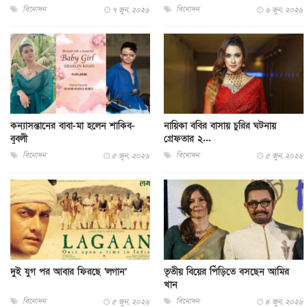
বিনোদন
বিনোদন
৭ জুন, ২০২৬
৬ জুন, ২০২৬
কন্যাসন্তানের বাবা-মা হলেন শাকিব-
নায়িকা ববির বাসায় চুরির ঘটনায়
বুবলী
গ্রেফতার ২...
বিনোদন
বিনোদন
৫ জুন, ২০২৬
৫ জুন, ২০২৬
দুই যুগ পর আবার ফিরছে ‘লগান’
তৃতীয় বিয়ের পিঁড়িতে বসছেন আমির
খান
বিনোদন
বিনোদন
৫ জুন, ২০২৬
৪ জুন, ২০২৬