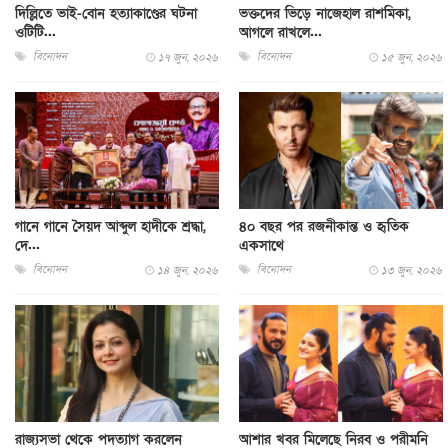
দিল্লিতে ভাই-বোন হত্যাকাণ্ডের ঘটনা
ভক্তদের ভিড়ে নাজেহাল রাশমিকা,
ওটিটি...
আগলে রাখলে...
বিনোদন
বিনোদন
১৭ জুন, ২০২৬
১৫ জুন, ২০২৬
গানে গানে সৈয়দ আব্দুল হাদীকে শ্রদ্ধা,
৪০ বছর পর রজনীকান্ত ও হৃতিক
দে...
একসাথে
বিনোদন
বিনোদন
১৪ জুন, ২০২৬
১৩ জুন, ২০২৬
রাজ্যসভা থেকে পদত্যাগ করলেন
আশার খবর মিলেছে নিরব ও পরীমনি