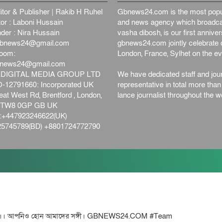
itor & Publisher | Rakib H Ruhel
Gbnews24.com is the most popul
or : Laboni Hussain
and news agency which broadca
der : Nira Hussain
vasha dibosh, is our first anniv
bnews24@gmail.com
gbnews24.com jointly celebrate o
oom:
London, France, Sylhet on the ev
bnews24@gmail.com
DIGITAL MEDIA GROUP LTD
We have dedicated staff and jour
12791660: Incorporated UK
representative in total more tha
at West Rd, Brentford , London,
lance journalist throughout the wo
d,TW8 0GP GB UK
+447923246622(UK)
5745789(BD) +8801724772790
পনিও হোন আমাদের সঙ্গী। GBNEWS24.COM #Team