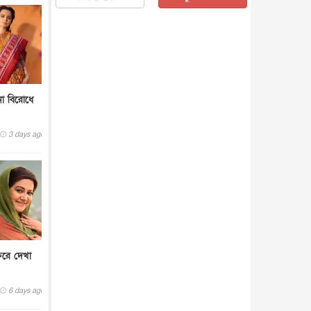
জাতীয়
৫ আগস্ট, ২০২৬
জনগণ পরিবর্তন চেয়েছে বলেই
জুলাই আন্দোলন সফল : প্রধানমন্ত্রী
জাতীয়
৫ আগস্ট, ২০২৬
বেনজীর আহমেদের সঙ্গে পরীমনির
ঘনিষ্ঠ সম্পর্ক ছিল : নাসির মাহম...
নো বিরোধে
জাতীয়
৫ আগস্ট, ২০২৬
হরমুজ নিয়ে ইরান-মার্কিন চুক্তি
3 days ago
হতে পারে আজ : মার্কিন অর্থমন...
আন্তর্জাতিক
৫ আগস্ট, ২০২৬
পৃথিবীর দিকে আসছে বিধ্বংসী
বস্তু, পারমাণবিক বোমা দিয়ে করা
হব...
আন্তর্জাতিক
৫ আগস্ট, ২০২৬
কেনিয়ায় ১৫ হাতির রহস্যজনক
মৃত্যু, সন্দেহের মুখে কীটনাশকের
িরে দেখা
ব্...
আন্তর্জাতিক
৫ আগস্ট, ২০২৬
বিদেশি সংবাদমাধ্যমের জন্য নতুন
6 days ago
বিধি-নিষেধ পাকিস্তানের