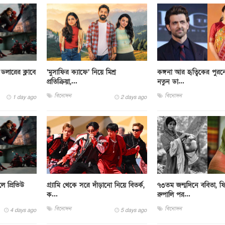
ডলারের ক্লাবে
‘মুসাফির ক্যাফে’ নিয়ে মিশ্র
কঙ্গনা আর হৃত্বিকের পুর
প্রতিক্রিয়া,...
নতুন ডা...
বিনোদন
বিনোদন
1 day ago
2 days ago
ে প্রিভিউ
গ্র্যামি থেকে সরে দাঁড়ানো নিয়ে বিতর্ক,
৭৩তম জন্মদিনে ববিতা, ফ
ক...
রুপালি পর...
বিনোদন
বিনোদন
4 days ago
5 days ago