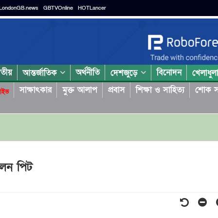
LondonGB.news
GBTVOnline
HOTLancer
াতীয়
অর্থনীতি
বিনোদন
আন্তর্জাতিক
দেশজুড়ে
খেলাধুল
সাক্ষাৎকার
মুক্ত আলাপ
প্রবাস
শিক্ষা ও সাহিত্য
শোক স
াইভ
লেন পিট