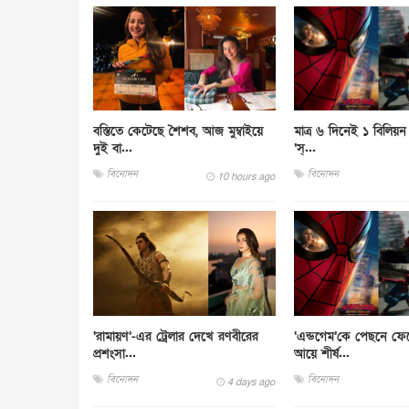
বস্তিতে কেটেছে শৈশব, আজ মুম্বাইয়ে
মাত্র ৬ দিনেই ১ বিলিয়ন 
দুই বা...
‘স্...
বিনোদন
বিনোদন
10 hours ago
‘রামায়ণ’-এর ট্রেলার দেখে রণবীরের
‘এন্ডগেম’কে পেছনে ফেল
প্রশংসা...
আয়ে শীর্ষ...
বিনোদন
বিনোদন
4 days ago