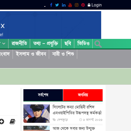
Login
রাজনীতি
তথ্য – প্রযুক্তি
ছবি
ভিডিও
া
ংবাদ
ইসলাম ও জীবন
নারী ও শিশু
সর্বশেষ
জনপ্রিয়
সিলেটের কন্যা মোহিনী রশিদ
এনওয়াইপিডির উচ্চপদস্থ কর্মকর্তা
দেশজুড়ে
৬ আগস্ট, ২০২৬
আজ থেকে সবার জন্য উন্মুক্ত