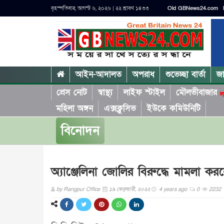
বৃহস্পতিবার, আগস্ট ৬, ২০২৬ | ২২ শ্রাবণ ১৪৩৩
Old GBNews24.com
আইন-আদালত
অপরাধ
শুভেচ্ছা বার্তা
জ
প্রেস নোট
স্বাস্থ্য
লাইফ স্টাইল
মৌলভীবাজার
ল
মহিলা অঙ্গন
এক্সক্লুসিভ
ইউকে কমিউনিটি
বিনোদন
অ্যাঞ্জেলিনা জোলির বিরুদ্ধে মামলা কর
by
Rangpur Office
১৯ ফেব্রুয়ারী, ২০২২
4 years ago
0
2232