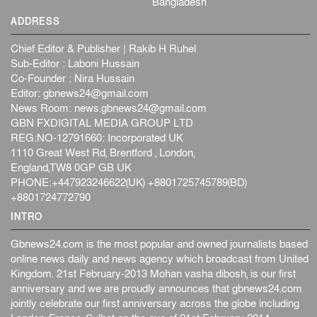
Bangladesh
বেনজীর আহমেদের সঙ্গে পরীমনির ঘনিষ্ঠ সম্পর্ক ছিল : নাসির
ADDRESS
মাহম...
জাতীয়
৫ আগস্ট, ২০২৬
Chief Editor & Publisher | Rakib H Ruhel
হরমুজ নিয়ে ইরান-মার্কিন চুক্তি হতে পারে আজ : মার্কিন অর্থমন...
Sub-Editor : Laboni Hussain
Co-Founder : Nira Hussain
আন্তর্জাতিক
৫ আগস্ট, ২০২৬
Editor:
gbnews24@gmail.com
পৃথিবীর দিকে আসছে বিধ্বংসী বস্তু, পারমাণবিক বোমা দিয়ে করা
News Room:
news.gbnews24@gmail.com
হব...
GBN FXDIGITAL MEDIA GROUP LTD
আন্তর্জাতিক
৫ আগস্ট, ২০২৬
REG:NO-12791660: Incorporated UK
1110 Great West Rd, Brentford , London,
কেনিয়ায় ১৫ হাতির রহস্যজনক মৃত্যু, সন্দেহের মুখে কীটনাশকের
England,TW8 0GP GB UK
ব্...
PHONE:+447923246622(UK) +8801725745789(BD)
আন্তর্জাতিক
৫ আগস্ট, ২০২৬
+8801724772790
বিদেশি সংবাদমাধ্যমের জন্য নতুন বিধি-নিষেধ পাকিস্তানের
INTRO
আন্তর্জাতিক
৫ আগস্ট, ২০২৬
Gbnews24.com is the most popular and owned journalists based
online news daily and news agency which broadcast from United
Kingdom. 21st February-2013 Mohan vasha dibosh, is our first
anniversary and we are proudly announces that gbnews24.com
jointly celebrate our first anniversary across the globe including