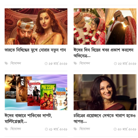
ভারতে নিষিদ্ধের মুখে নোরার নতুন গান
ঈদের দিন বিয়ের খবর প্রকাশ করলেন
অভিনেত্র...
বিনোদন
বিনোদন
২৩ মার্চ, ২০২৬
২২ মার্চ, ২০২৬
ঈদের বাজারে শাকিবের দাপট,
চরিত্রের প্রয়োজনে দেখতে খারাপ হতেও
মাল্টিপ্লেক্সই...
আপত্ত...
বিনোদন
বিনোদন
২১ মার্চ, ২০২৬
২০ মার্চ, ২০২৬