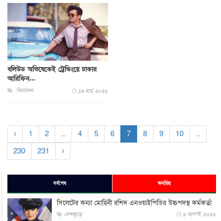
বলিউড অভিষেকেই ট্রেন্ডিংয়ে ঢাকার
আরিফিন...
বিনোদন
১৯ মার্চ, ২০২৬
‹
1
2
...
4
5
6
7
8
9
10
...
230
231
›
সর্বশেষ
জনপ্রিয়
সিলেটের কন্যা মোহিনী রশিদ এনওয়াইপিডির উচ্চপদস্থ কর্মকর্তা
দেশজুড়ে
৬ আগস্ট, ২০২৬