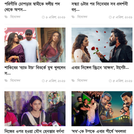
পরিণীতি চোপড়ার স্বামীকে দলীয় পদ
সন্ধ্যা ৬টার পর সিনেমার সব প্রদর্শনী
থেকে অপস...
বন্...
বিনোদন
বিনোদন
৬ এপ্রিল, ২০২৬
৫ এপ্রিল, ২০২৬
শাকিবের ‘ব্যাড টাচ’ বিতর্কে মুখ খুললেন
এবার সিঙ্গেল স্ক্রিনে ‘রাক্ষস’, টার্গেট...
স...
বিনোদন
বিনোদন
৫ এপ্রিল, ২০২৬
৩ এপ্রিল, ২০২৬
নিজের ওপর হওয়া যৌন হেনস্তার বর্ণনা
‘দম’-কে টপকে এবার শীর্ষে ‘বনলতা