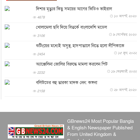
যুক্তরাষ্ট্রে পারিবারিক সংঘাতে বন্দুক হামলা, নিহত ৩
দিশার মৃত্যুর কিছু সময়ের আগের ভিডিও ভাইরাল
আন্তর্জাতিক
৬ আগস্ট, ২০২৬
১০ আগস্ট, ২০২০
4678
টি-টোয়েন্টি ইতিহাসের সর্বোচ্চ রানের মালিক এখন জস বাটলার
খোলামেলা ছবি দিয়ে বিতর্কে বাংলাদেশি মডেল
খেলাধুলা
৬ আগস্ট, ২০২৬
৯ সেপ্টেম্বর, ২০২০
3106
বস্তিতে কেটেছে শৈশব, আজ মুম্বাইয়ে দুই বাড়ির মালিক
শুটিংয়ের মধ্যেই অসুস্থ, হাসপাতালে নিতে হলো দীপিকাকে
বিনোদন
৬ আগস্ট, ২০২৬
১৫ জুন, ২০২২
2454
যুক্তরাজ্যে বসবাসরত জাতীয়তাবাদী কুলাউড়াবাসীর মত বিনিময়
অ্যাঞ্জেলিনা জোলির বিরুদ্ধে মামলা করলেন পিট
সভা...
১৯ ফেব্রুয়ারী, ২০২২
2232
ইউকে কমিউনিটি
৫ আগস্ট, ২০২৬
বলিউডের বহু তারকা মাদক নেন: কঙ্গনা
প্রধানমন্ত্রীকে সৌদি আরব সফরের আমন্ত্রণ
২৮ আগস্ট, ২০২০
2158
জাতীয়
৫ আগস্ট, ২০২৬
জুলাই গণ-অভ্যুত্থান দিবস আজ, স্মরণে দেশজুড়ে কর্মসূচি
জাতীয়
৫ আগস্ট, ২০২৬
GBnews24 Most Popular Bangla
জনগণ পরিবর্তন চেয়েছে বলেই জুলাই আন্দোলন সফল :
& English Newspaper Published
প্রধানমন্ত্রী
From United Kingdom &
জাতীয়
৫ আগস্ট, ২০২৬