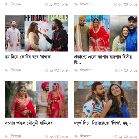
বিনোদন
বিনোদন
৩১ মার্চ, ২০২৬
৩০ মার্চ, ২০২৬
ছয় দিনে কোটির ঘরে ‘রাক্ষস’
প্রকাশ্যে এলো র‍্যাপার বাদশার দ্বিতীয়
বি...
বিনোদন
বিনোদন
২৯ মার্চ, ২০২৬
২৭ মার্চ, ২০২৬
সংসার ভাঙল মৌসুমী হামিদের
চতুর্থ দিনে সিনেপ্লেক্সে ‘প্রিন্স’, মুহূ...
বিনোদন
বিনোদন
২৬ মার্চ, ২০২৬
২৪ মার্চ, ২০২৬