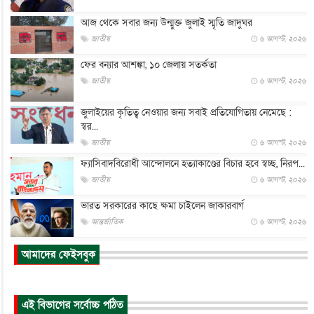
আজ থেকে সবার জন্য উন্মুক্ত জুলাই স্মৃতি জাদুঘর
জাতীয়
৬ আগস্ট, ২০২৬
ফের বন্যার আশঙ্কা, ১০ জেলায় সতর্কতা
জাতীয়
৬ আগস্ট, ২০২৬
জুলাইয়ের কৃতিত্ব নেওয়ার জন্য সবাই প্রতিযোগিতায় নেমেছে :
স্বর...
জাতীয়
৬ আগস্ট, ২০২৬
ফ্যাসিবাদবিরোধী আন্দোলনে হত্যাকাণ্ডের বিচার হবে স্বচ্ছ, নিরপ...
জাতীয়
৬ আগস্ট, ২০২৬
ভারত সরকারের কাছে ক্ষমা চাইলেন জাকারবার্গ
আন্তর্জাতিক
৬ আগস্ট, ২০২৬
আকাশে ট্রাম্পের হেলিকপ্টার ও যাত্রীবাহী বিমান মুখোমুখি, তদন্...
আমাদের ফেইসবুক
আন্তর্জাতিক
৬ আগস্ট, ২০২৬
হিরোশিমায় বোমা হামলার ৮১ বছর, অস্ত্রমুক্ত বিশ্বের আহ্বান জা...
এই বিভাগের সর্বোচ্চ পঠিত
আন্তর্জাতিক
৬ আগস্ট, ২০২৬