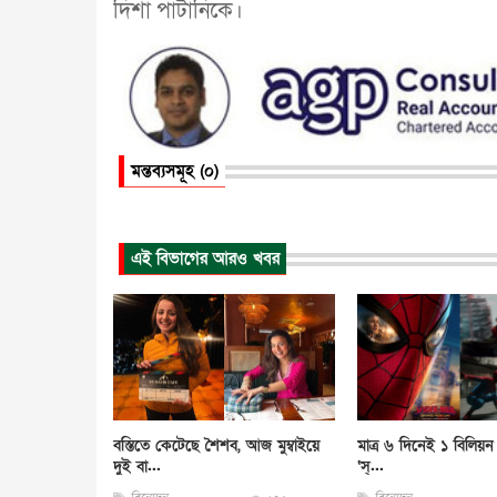
দিশা পাটানিকে।
মন্তব্যসমূহ (০)
এই বিভাগের আরও খবর
বস্তিতে কেটেছে শৈশব, আজ মুম্বাইয়ে
মাত্র ৬ দিনেই ১ বিলিয়ন 
দুই বা...
‘স্...