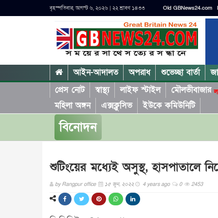
বৃহস্পতিবার, আগস্ট ৬, ২০২৬ | ২২ শ্রাবণ ১৪৩৩
Old GBNews24.com
আইন-আদালত
অপরাধ
শুভেচ্ছা বার্তা
জ
প্রেস নোট
স্বাস্থ্য
লাইফ স্টাইল
মৌলভীবাজার
ল
মহিলা অঙ্গন
এক্সক্লুসিভ
ইউকে কমিউনিটি
বিনোদন
শুটিংয়ের মধ্যেই অসুস্থ, হাসপাতালে 
by
Rangpur office
১৫ জুন, ২০২২
4 years ago
0
2453