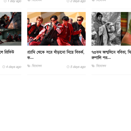
বিনোদন
বিনোদন
1 day ago
2 days ago
ে প্রিভিউ
গ্র্যামি থেকে সরে দাঁড়ানো নিয়ে বিতর্ক,
৭৩তম জন্মদিনে ববিতা, ফ
ক...
রুপালি পর...
বিনোদন
বিনোদন
4 days ago
5 days ago