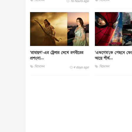
বিনোদন
বিনোদন
16 hours ago
‘রামায়ণ’-এর ট্রেলার দেখে রণবীরের
‘এন্ডগেম’কে পেছনে ফেল
প্রশংসা...
আয়ে শীর্ষ...
বিনোদন
বিনোদন
4 days ago