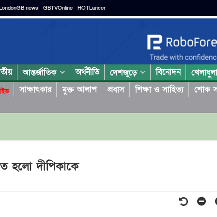
LondonGB.news
GBTVOnline
HOTLancer
াতীয়
অর্থনীতি
বিনোদন
আন্তর্জাতিক
দেশজুড়ে
খেলাধুল
সাক্ষাৎকার
মুক্ত আলাপ
প্রবাস
শিক্ষা ও সাহিত্য
শোক স
াইভ
নিতে হলো দীপিকাকে