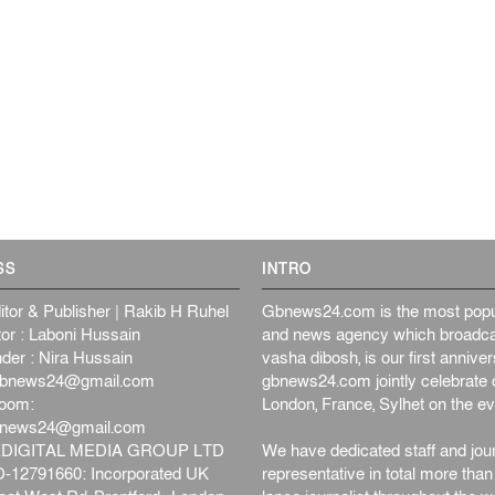
SS
INTRO
itor & Publisher | Rakib H Ruhel
Gbnews24.com is the most popul
or : Laboni Hussain
and news agency which broadca
der : Nira Hussain
vasha dibosh, is our first anniv
bnews24@gmail.com
gbnews24.com jointly celebrate o
oom:
London, France, Sylhet on the ev
bnews24@gmail.com
DIGITAL MEDIA GROUP LTD
We have dedicated staff and jour
12791660: Incorporated UK
representative in total more tha