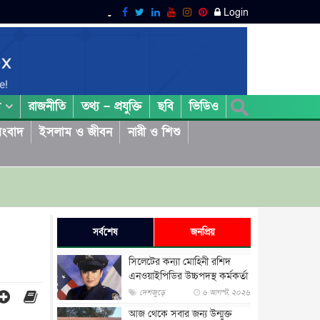
Login
রাজনীতি
তথ্য – প্রযুক্তি
ছবি
ভিডিও
া
ংবাদ
ইসলাম ও জীবন
নারী ও শিশু
সর্বশেষ
জনপ্রিয়
সিলেটের কন্যা মোহিনী রশিদ
এনওয়াইপিডির উচ্চপদস্থ কর্মকর্তা
দেশজুড়ে
৬ আগস্ট, ২০২৬
আজ থেকে সবার জন্য উন্মুক্ত