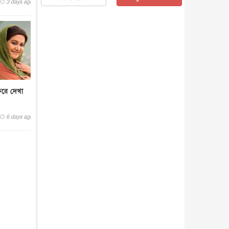
3 days ago
জাতীয়
৫ আগস্ট, ২০২৬
জনগণ পরিবর্তন চেয়েছে বলেই
জুলাই আন্দোলন সফল : প্রধানমন্ত্রী
জাতীয়
৫ আগস্ট, ২০২৬
বেনজীর আহমেদের সঙ্গে পরীমনির
ঘনিষ্ঠ সম্পর্ক ছিল : নাসির মাহম...
জাতীয়
৫ আগস্ট, ২০২৬
িরে দেখা
হরমুজ নিয়ে ইরান-মার্কিন চুক্তি
হতে পারে আজ : মার্কিন অর্থমন...
6 days ago
আন্তর্জাতিক
৫ আগস্ট, ২০২৬
পৃথিবীর দিকে আসছে বিধ্বংসী
বস্তু, পারমাণবিক বোমা দিয়ে করা
হব...
আন্তর্জাতিক
৫ আগস্ট, ২০২৬
কেনিয়ায় ১৫ হাতির রহস্যজনক
মৃত্যু, সন্দেহের মুখে কীটনাশকের
ব্...
আন্তর্জাতিক
৫ আগস্ট, ২০২৬
বিদেশি সংবাদমাধ্যমের জন্য নতুন
বিধি-নিষেধ পাকিস্তানের