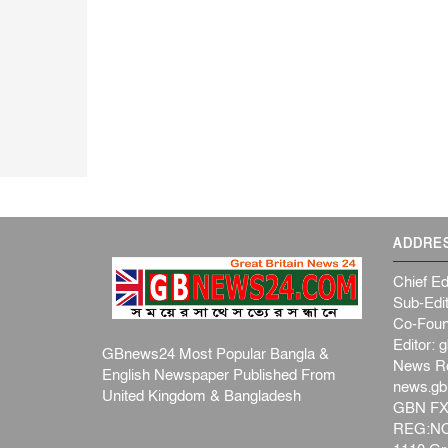
ADDRE
Chief Ed
Sub-Edit
Co-Foun
Editor:
g
GBnews24 Most Popular Bangla &
News R
English Newspaper Published From
news.g
United Kingdom & Bangladesh
GBN FX
REG:NO-