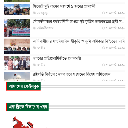
সিলেটে দুই বাসের সংঘর্ষে ৯ জনের প্রাণহানী
দেশজুড়ে
৮ আগস্ট, ২০২৬
মৌলভীবাজার কাউয়াদিঘি হাওরে সৃষ্ট কৃত্রিম জলাবদ্ধতার স্থায়ী স...
মৌলভীবাজার
৮ আগস্ট, ২০২৬
আদিবাসীদের সাংবিধানিক স্বীকৃতি ও ভূমি অধিকার নিশ্চিতের দাবি
জাতীয়
৮ আগস্ট, ২০২৬
ড্যাবের প্রতিষ্ঠাবার্ষিকীতে প্রধানমন্ত্রী
জাতীয়
৮ আগস্ট, ২০২৬
রাষ্ট্রপতি নির্বাচন : ডাকা হবে সংসদের বিশেষ অধিবেশন
জাতীয়
৮ আগস্ট, ২০২৬
আমাদের ফেইসবুক
প্রধানমন্ত্রীর সঙ্গে সাক্ষাতে খুদে শিল্পী অনুশ্রী রায়ের স্বপ...
জাতীয়
৮ আগস্ট, ২০২৬
এক ক্লিকে বিভাগের খবর
পাকিস্তান-তুরস্কের সঙ্গে প্রতিরক্ষা চুক্তি সৌদি আরবকে কতটা ন...
আন্তর্জাতিক
৮ আগস্ট, ২০২৬
যুক্তরাজ্যে গ্রুমিং কেলেঙ্কারি : পাকিস্তানির অপরাধে অস্বস্তি...