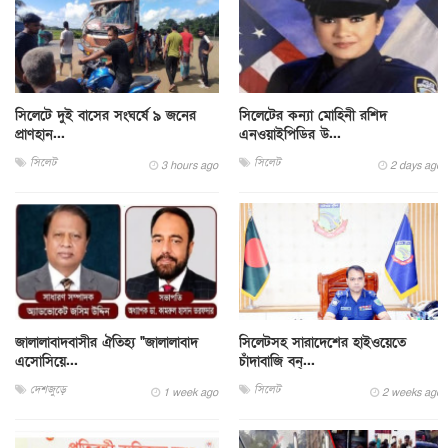
সিলেটে দুই বাসের সংঘর্ষে ৯ জনের
সিলেটের কন্যা মোহিনী রশিদ
প্রাণহান...
এনওয়াইপিডির উ...
সিলেট
সিলেট
3 hours ago
2 days ago
জালালাবাদবাসীর ঐতিহ্য "জালালাবাদ
সিলেটসহ সারাদেশের হাইওয়েতে
এসোসিয়ে...
চাঁদাবাজি বন্...
দেশজুড়ে
সিলেট
1 week ago
2 weeks ago