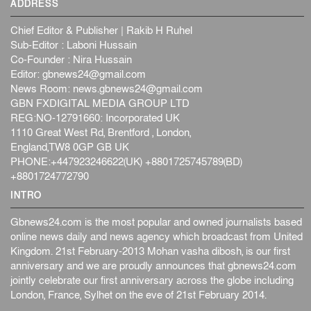
ADDRESS
Chief Editor & Publisher | Rakib H Ruhel
Sub-Editor : Laboni Hussain
Co-Founder : Nira Hussain
Editor:
gbnews24@gmail.com
News Room:
news.gbnews24@gmail.com
GBN FXDIGITAL MEDIA GROUP LTD
REG:NO-12791660: Incorporated UK
1110 Great West Rd, Brentford , London,
England,TW8 0GP GB UK
PHONE:+447923246622(UK) +8801725745789(BD)
+8801724772790
INTRO
Gbnews24.com is the most popular and owned journalists based
online news daily and news agency which broadcast from United
Kingdom. 21st February-2013 Mohan vasha dibosh, is our first
anniversary and we are proudly announces that gbnews24.com
jointly celebrate our first anniversary across the globe including
London, France, Sylhet on the eve of 21st February 2014.