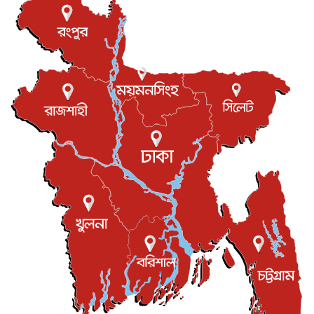
আন্তর্জাতিক
৮ আগস্ট, ২০২৬
বিরোধ কাটিয়ে কূটনৈতিক সম্পর্ক পুনঃস্থাপন করছে মেক্সিকো ও
পের...
আন্তর্জাতিক
৮ আগস্ট, ২০২৬
এবার ওটিটিতে মুক্তি পেল ‘মালিক’
বিনোদন
৮ আগস্ট, ২০২৬
রিয়ালকে ‘না’ বলা রদ্রির জন্য বার্সার কাছে কত চাইল ম্যানসিটি
খেলাধুলা
৮ আগস্ট, ২০২৬
শিল্পকলায় চলচ্চিত্র উৎসব, বিনা মূল্যে দেখা যাবে ৬ সিনেমা
বিনোদন
৮ আগস্ট, ২০২৬
ইস্ট লন্ডন মসজিদের জুমার খুতবা : “কুরআন হোক জীবন দেখার
লেন্স...
ইসলাম ও জীবন
৭ আগস্ট, ২০২৬
সিলেটের কন্যা মোহিনী রশিদ এনওয়াইপিডির উচ্চপদস্থ কর্মকর্তা
দেশজুড়ে
৬ আগস্ট, ২০২৬
আজ থেকে সবার জন্য উন্মুক্ত জুলাই স্মৃতি জাদুঘর