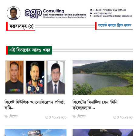
মন্তব্যসমূহ (০)
কমেন্ট করতে ক্লিক করুন
এই বিভাগের আরও খবর
সিলেট মিউজিক অ্যাসোসিয়েশন প্রতিষ্ঠা,
সিলেটের মিনাটিলা যেন ‘মিনি
কমি...
সুইজারল্যান্ড...
সিলেট
সিলেট
3 hours ago
3 hours ago