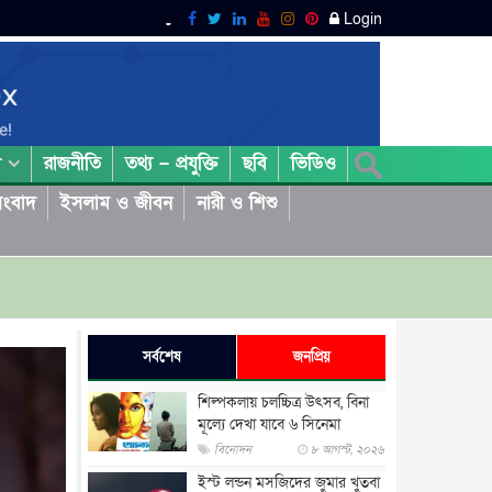
Login
রাজনীতি
তথ্য – প্রযুক্তি
ছবি
ভিডিও
া
ংবাদ
ইসলাম ও জীবন
নারী ও শিশু
সর্বশেষ
জনপ্রিয়
শিল্পকলায় চলচ্চিত্র উৎসব, বিনা
মূল্যে দেখা যাবে ৬ সিনেমা
বিনোদন
৮ আগস্ট, ২০২৬
ইস্ট লন্ডন মসজিদের জুমার খুতবা