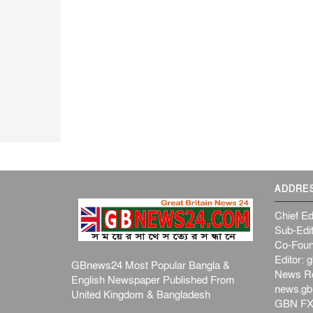
ADDRE
Chief Ed
Sub-Edit
Co-Foun
Editor:
g
GBnews24 Most Popular Bangla &
News R
English Newspaper Published From
news.g
United Kingdom & Bangladesh
GBN FX