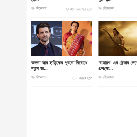
বিনোদন
বিনোদন
45 minutes ago
কঙ্গনা আর হৃত্বিকের পুরনো বিরোধে
‘রামায়ণ’-এর ট্রেলার দে
নতুন ডা...
প্রশংসা...
বিনোদন
বিনোদন
5 days ago