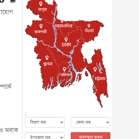
চাইলেন জাকারবার্গ
আন্তর্জাতিক
৬ আগস্ট, ২০২৬
োগাযোগ
আকাশে ট্রাম্পের হেলিকপ্টার ও
যাত্রীবাহী বিমান মুখোমুখি, তদন্...
আন্তর্জাতিক
৬ আগস্ট, ২০২৬
হিরোশিমায় বোমা হামলার ৮১
বছর, অস্ত্রমুক্ত বিশ্বের আহ্বান জা...
আন্তর্জাতিক
৬ আগস্ট, ২০২৬
যুক্তরাষ্ট্রে পারিবারিক সংঘাতে
বন্দুক হামলা, নিহত ৩
আন্তর্জাতিক
৬ আগস্ট, ২০২৬
টি-টোয়েন্টি ইতিহাসের সর্বোচ্চ
পর্কে
রানের মালিক এখন জস বাটলার
খেলাধুলা
৬ আগস্ট, ২০২৬
বস্তিতে কেটেছে শৈশব, আজ
;
মুম্বাইয়ে দুই বাড়ির মালিক
বিনোদন
৬ আগস্ট, ২০২৬
তেও অবাক
যুক্তরাজ্যে বসবাসরত
জাতীয়তাবাদী কুলাউড়াবাসীর মত
অনুসন্ধান করুন