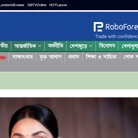
LondonGB.news
GBTVOnline
HOTLancer
াতীয়
অর্থনীতি
বিনোদন
আন্তর্জাতিক
দেশজুড়ে
খেলাধুল
সাক্ষাৎকার
মুক্ত আলাপ
প্রবাস
শিক্ষা ও সাহিত্য
শোক স
াইভ