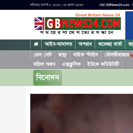
শনিবার, আগস্ট ৮, ২০২৬ | ২৩ শ্রাবণ ১৪৩৩
Old GBNews24.com
আইন-আদালত
অপরাধ
শুভেচ্ছা বার্তা
জ
প্রেস নোট
স্বাস্থ্য
লাইফ স্টাইল
মৌলভীবাজার
ল
মহিলা অঙ্গন
এক্সক্লুসিভ
ইউকে কমিউনিটি
বিনোদন