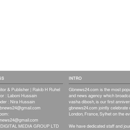
SS
INTRO
itor & Publisher | Rakib H Ruhel
Gbnews24.com is the most popul
or : Laboni Hussain
and news agency which broadca
der : Nira Hussain
vasha dibosh, is our first anniv
bnews24@gmail.com
gbnews24.com jointly celebrate o
oom:
London, France, Sylhet on the ev
bnews24@gmail.com
DIGITAL MEDIA GROUP LTD
We have dedicated staff and jour