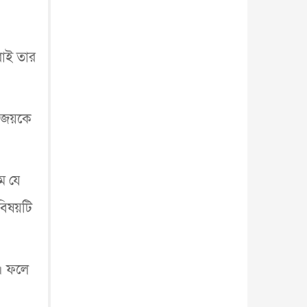
হব...
আন্তর্জাতিক
৫ আগস্ট, ২০২৬
রাই তার
ন জয়কে
ে যে
 বিষয়টি
ি। ফলে