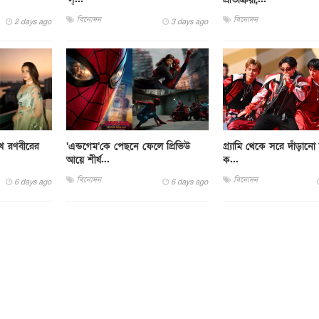
বিনোদন
বিনোদন
2 days ago
3 days ago
খে রণবীরের
‘এন্ডগেম’কে পেছনে ফেলে প্রিভিউ
গ্র্যামি থেকে সরে দাঁড়ানো 
আয়ে শীর্ষ...
ক...
বিনোদন
বিনোদন
6 days ago
6 days ago