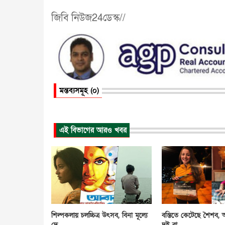
জিবি নিউজ24ডেস্ক//
মন্তব্যসমূহ (০)
এই বিভাগের আরও খবর
শিল্পকলায় চলচ্চিত্র উৎসব, বিনা মূল্যে
বস্তিতে কেটেছে শৈশব, আ
দে...
দুই বা...