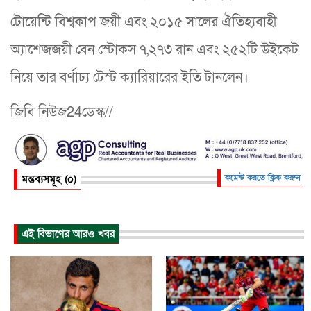
টোয়েন্টি বিশ্বকাপ জয়ী এবং ২০১৫ সালের ঐতিহ্যবাহী
অ্যাশেজজয়ী বেন স্টোকস ৭,২৭৩ রান এবং ২৫২টি উইকেট
নিয়ে তার বর্ণাঢ্য টেস্ট ক্যারিয়ারের ইতি টানলেন।
জিবি নিউজ24ডেস্ক//
মন্তব্যসমূহ (০)
কমেন্ট করতে ক্লিক করুন
এই বিভাগের আরও খবর