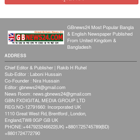
GBnews24 Most Popular Bangla
& English Newspaper Published
From United Kingdom &
Bangladesh
ADDRESS
Chief Editor & Publisher | Rakib H Ruhel
Sub-Editor : Laboni Hussain
Co-Founder : Nira Hussain
Editor:
gbnews24@gmail.com
News Room:
news.gbnews24@gmail.com
GBN FXDIGITAL MEDIA GROUP LTD
REG:NO-12791660: Incorporated UK
1110 Great West Rd, Brentford , London,
England,TW8 0GP GB UK
PHONE:+447923246622(UK) +8801725745789(BD)
+8801724772790