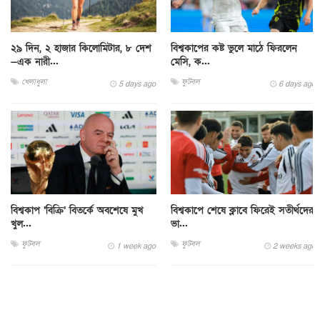
২৯ দিন, ২ হাজার কিলোমিটার, ৮ দেশ
বিশ্বকাপের কষ্ট ভুলে মাঠে ফিরলেন
—এক নারী...
মেসি, ক...
খেলাধুলা
ফুটবল
5 days ago
6 days ago
বিশ্বকাপ ‘বিক্রি’ বিতর্কে অবশেষে মুখ
বিশ্বকাপে শেষে ক্লাবে ফিরেই সতীর্থদের
খুল...
ভা...
ফুটবল
ফুটবল
1 week ago
2 weeks ago