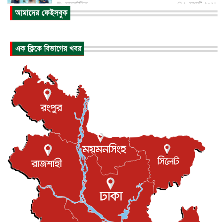
আন্তর্জাতিক
৮ আগস্ট, ২০২৬
আমাদের ফেইসবুক
যুক্তরাজ্যে গ্রুমিং কেলেঙ্কারি : পাকিস্তানির অপরাধে অস্বস্তি...
আন্তর্জাতিক
৮ আগস্ট, ২০২৬
এক ক্লিকে বিভাগের খবর
বিরোধ কাটিয়ে কূটনৈতিক সম্পর্ক পুনঃস্থাপন করছে মেক্সিকো ও
পের...
আন্তর্জাতিক
৮ আগস্ট, ২০২৬
এবার ওটিটিতে মুক্তি পেল ‘মালিক’
বিনোদন
৮ আগস্ট, ২০২৬
রিয়ালকে ‘না’ বলা রদ্রির জন্য বার্সার কাছে কত চাইল ম্যানসিটি
খেলাধুলা
৮ আগস্ট, ২০২৬
শিল্পকলায় চলচ্চিত্র উৎসব, বিনা মূল্যে দেখা যাবে ৬ সিনেমা
বিনোদন
৮ আগস্ট, ২০২৬
ইস্ট লন্ডন মসজিদের জুমার খুতবা : “কুরআন হোক জীবন দেখার
লেন্স...
ইসলাম ও জীবন
৭ আগস্ট, ২০২৬
সিলেটের কন্যা মোহিনী রশিদ এনওয়াইপিডির উচ্চপদস্থ কর্মকর্তা