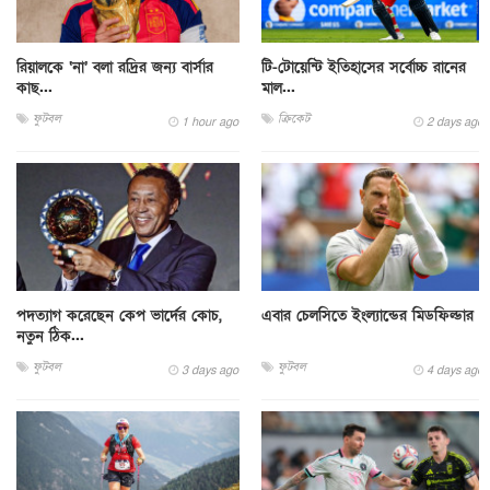
রিয়ালকে ‘না’ বলা রদ্রির জন্য বার্সার
টি-টোয়েন্টি ইতিহাসের সর্বোচ্চ রানের
কাছ...
মাল...
ফুটবল
ক্রিকেট
1 hour ago
2 days ago
পদত্যাগ করেছেন কেপ ভার্দের কোচ,
এবার চেলসিতে ইংল্যান্ডের মিডফিল্ডার
নতুন ঠিক...
ফুটবল
ফুটবল
3 days ago
4 days ago