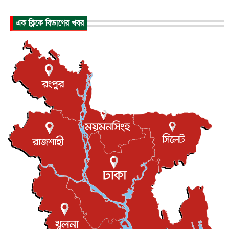
হিরোশিমায় বোমা হামলার ৮১ বছর, অস্ত্রমুক্ত বিশ্বের আহ্বান জা...
এক ক্লিকে বিভাগের খবর
আন্তর্জাতিক
৬ আগস্ট, ২০২৬
যুক্তরাষ্ট্রে পারিবারিক সংঘাতে বন্দুক হামলা, নিহত ৩
আন্তর্জাতিক
৬ আগস্ট, ২০২৬
টি-টোয়েন্টি ইতিহাসের সর্বোচ্চ রানের মালিক এখন জস বাটলার
খেলাধুলা
৬ আগস্ট, ২০২৬
বস্তিতে কেটেছে শৈশব, আজ মুম্বাইয়ে দুই বাড়ির মালিক
বিনোদন
৬ আগস্ট, ২০২৬
যুক্তরাজ্যে বসবাসরত জাতীয়তাবাদী কুলাউড়াবাসীর মত বিনিময়
সভা...
ইউকে কমিউনিটি
৫ আগস্ট, ২০২৬
প্রধানমন্ত্রীকে সৌদি আরব সফরের আমন্ত্রণ
জাতীয়
৫ আগস্ট, ২০২৬
জুলাই গণ-অভ্যুত্থান দিবস আজ, স্মরণে দেশজুড়ে কর্মসূচি
জাতীয়
৫ আগস্ট, ২০২৬
জনগণ পরিবর্তন চেয়েছে বলেই জুলাই আন্দোলন সফল :