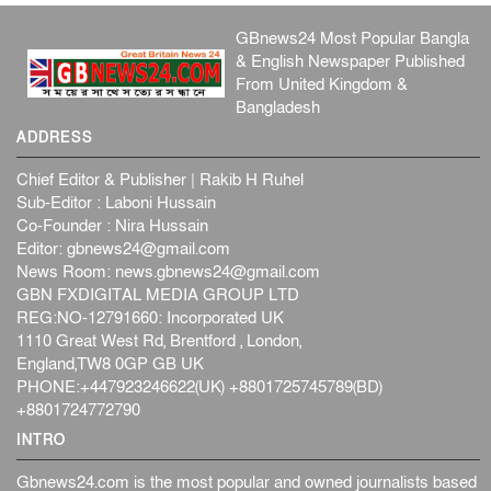
GBnews24 Most Popular Bangla
& English Newspaper Published
From United Kingdom &
Bangladesh
ADDRESS
Chief Editor & Publisher | Rakib H Ruhel
Sub-Editor : Laboni Hussain
Co-Founder : Nira Hussain
Editor:
gbnews24@gmail.com
News Room:
news.gbnews24@gmail.com
GBN FXDIGITAL MEDIA GROUP LTD
REG:NO-12791660: Incorporated UK
1110 Great West Rd, Brentford , London,
England,TW8 0GP GB UK
PHONE:+447923246622(UK) +8801725745789(BD)
+8801724772790
INTRO
Gbnews24.com is the most popular and owned journalists based