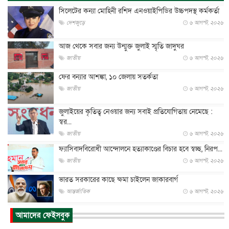
সিলেটের কন্যা মোহিনী রশিদ এনওয়াইপিডির উচ্চপদস্থ কর্মকর্তা
দেশজুড়ে
৬ আগস্ট, ২০২৬
আজ থেকে সবার জন্য উন্মুক্ত জুলাই স্মৃতি জাদুঘর
জাতীয়
৬ আগস্ট, ২০২৬
ফের বন্যার আশঙ্কা, ১০ জেলায় সতর্কতা
জাতীয়
৬ আগস্ট, ২০২৬
জুলাইয়ের কৃতিত্ব নেওয়ার জন্য সবাই প্রতিযোগিতায় নেমেছে :
স্বর...
জাতীয়
৬ আগস্ট, ২০২৬
ফ্যাসিবাদবিরোধী আন্দোলনে হত্যাকাণ্ডের বিচার হবে স্বচ্ছ, নিরপ...
জাতীয়
৬ আগস্ট, ২০২৬
ভারত সরকারের কাছে ক্ষমা চাইলেন জাকারবার্গ
আন্তর্জাতিক
৬ আগস্ট, ২০২৬
আকাশে ট্রাম্পের হেলিকপ্টার ও যাত্রীবাহী বিমান মুখোমুখি, তদন্...
আমাদের ফেইসবুক
আন্তর্জাতিক
৬ আগস্ট, ২০২৬