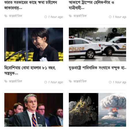
ভারত সরকারের কাছে ক্ষমা চাইলেন
আকাশে ট্রাম্পের হেলিকপ্টার ও
জাকারবার্...
যাত্রীবাহী...
আন্তর্জাতিক
আন্তর্জাতিক
1 hour ago
1 hour ago
হিরোশিমায় বোমা হামলার ৮১ বছর,
যুক্তরাষ্ট্রে পারিবারিক সংঘাতে বন্দুক হা...
অস্ত্রমুক...
আন্তর্জাতিক
আন্তর্জাতিক
1 hour ago
1 hour ago