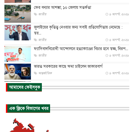
ফের বন্যার আশঙ্কা, ১০ জেলায় সতর্কতা
জাতীয়
৬ আগস্ট, ২০২৬
জুলাইয়ের কৃতিত্ব নেওয়ার জন্য সবাই প্রতিযোগিতায় নেমেছে :
স্বর...
জাতীয়
৬ আগস্ট, ২০২৬
ফ্যাসিবাদবিরোধী আন্দোলনে হত্যাকাণ্ডের বিচার হবে স্বচ্ছ, নিরপ...
জাতীয়
৬ আগস্ট, ২০২৬
ভারত সরকারের কাছে ক্ষমা চাইলেন জাকারবার্গ
আন্তর্জাতিক
৬ আগস্ট, ২০২৬
আকাশে ট্রাম্পের হেলিকপ্টার ও যাত্রীবাহী বিমান মুখোমুখি, তদন্...
আমাদের ফেইসবুক
আন্তর্জাতিক
৬ আগস্ট, ২০২৬
হিরোশিমায় বোমা হামলার ৮১ বছর, অস্ত্রমুক্ত বিশ্বের আহ্বান জা...
এক ক্লিকে বিভাগের খবর
আন্তর্জাতিক
৬ আগস্ট, ২০২৬
যুক্তরাষ্ট্রে পারিবারিক সংঘাতে বন্দুক হামলা, নিহত ৩
আন্তর্জাতিক
৬ আগস্ট, ২০২৬