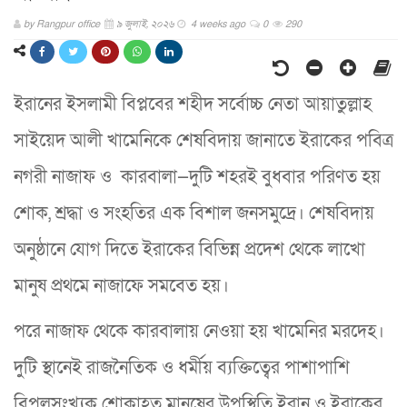
by
Rangpur office
৯ জুলাই, ২০২৬
4 weeks ago
0
290
ইরানের ইসলামী বিপ্লবের শহীদ সর্বোচ্চ নেতা আয়াতুল্লাহ
সাইয়েদ আলী খামেনিকে শেষবিদায় জানাতে ইরাকের পবিত্র
নগরী নাজাফ ও কারবালা—দুটি শহরই বুধবার পরিণত হয়
শোক, শ্রদ্ধা ও সংহতির এক বিশাল জনসমুদ্রে। শেষবিদায়
অনুষ্ঠানে যোগ দিতে ইরাকের বিভিন্ন প্রদেশ থেকে লাখো
মানুষ প্রথমে নাজাফে সমবেত হয়।
পরে নাজাফ থেকে কারবালায় নেওয়া হয় খামেনির মরদেহ।
দুটি স্থানেই রাজনৈতিক ও ধর্মীয় ব্যক্তিত্বের পাশাপাশি
বিপুলসংখ্যক শোকাহত মানুষের উপস্থিতি ইরান ও ইরাকের