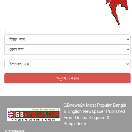
হরমুজ নিয়ে ইরান-মার্কিন চুক্তি হতে পারে আজ : মার্কিন অর্থমন...
আন্তর্জাতিক
৫ আগস্ট, ২০২৬
পৃথিবীর দিকে আসছে বিধ্বংসী বস্তু, পারমাণবিক বোমা দিয়ে করা
হব...
;
আন্তর্জাতিক
৫ আগস্ট, ২০২৬
কেনিয়ায় ১৫ হাতির রহস্যজনক মৃত্যু, সন্দেহের মুখে কীটনাশকের
ব্...
আন্তর্জাতিক
৫ আগস্ট, ২০২৬
বিদেশি সংবাদমাধ্যমের জন্য নতুন বিধি-নিষেধ পাকিস্তানের
আন্তর্জাতিক
৫ আগস্ট, ২০২৬
অনুসন্ধান করুন
GBnews24 Most Popular Bangla
& English Newspaper Published
From United Kingdom &
Bangladesh