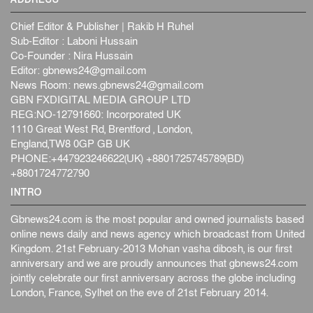
ADDRESS
Chief Editor & Publisher | Rakib H Ruhel
Sub-Editor : Laboni Hussain
Co-Founder : Nira Hussain
Editor:
gbnews24@gmail.com
News Room:
news.gbnews24@gmail.com
GBN FXDIGITAL MEDIA GROUP LTD
REG:NO-12791660: Incorporated UK
1110 Great West Rd, Brentford , London,
England,TW8 0GP GB UK
PHONE:+447923246622(UK) +8801725745789(BD)
+8801724772790
INTRO
Gbnews24.com is the most popular and owned journalists based
online news daily and news agency which broadcast from United
Kingdom. 21st February-2013 Mohan vasha dibosh, is our first
anniversary and we are proudly announces that gbnews24.com
jointly celebrate our first anniversary across the globe including
London, France, Sylhet on the eve of 21st February 2014.