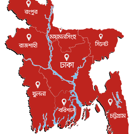
টি-টোয়েন্টি ইতিহাসের সর্বোচ্চ রানের মালিক এখন জস বাটলার
খেলাধুলা
৬ আগস্ট, ২০২৬
বস্তিতে কেটেছে শৈশব, আজ মুম্বাইয়ে দুই বাড়ির মালিক
বিনোদন
৬ আগস্ট, ২০২৬
যুক্তরাজ্যে বসবাসরত জাতীয়তাবাদী কুলাউড়াবাসীর মত বিনিময়
সভা...
ইউকে কমিউনিটি
৫ আগস্ট, ২০২৬
প্রধানমন্ত্রীকে সৌদি আরব সফরের আমন্ত্রণ
জাতীয়
৫ আগস্ট, ২০২৬
জুলাই গণ-অভ্যুত্থান দিবস আজ, স্মরণে দেশজুড়ে কর্মসূচি
জাতীয়
৫ আগস্ট, ২০২৬
জনগণ পরিবর্তন চেয়েছে বলেই জুলাই আন্দোলন সফল :
প্রধানমন্ত্রী
জাতীয়
৫ আগস্ট, ২০২৬
বেনজীর আহমেদের সঙ্গে পরীমনির ঘনিষ্ঠ সম্পর্ক ছিল : নাসির
মাহম...
জাতীয়
৫ আগস্ট, ২০২৬