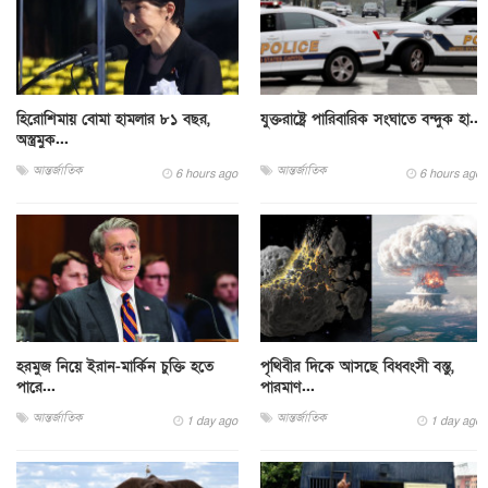
হিরোশিমায় বোমা হামলার ৮১ বছর,
যুক্তরাষ্ট্রে পারিবারিক সংঘাতে বন্দুক হা...
অস্ত্রমুক...
আন্তর্জাতিক
আন্তর্জাতিক
6 hours ago
6 hours ago
হরমুজ নিয়ে ইরান-মার্কিন চুক্তি হতে
পৃথিবীর দিকে আসছে বিধ্বংসী বস্তু,
পারে...
পারমাণ...
আন্তর্জাতিক
আন্তর্জাতিক
1 day ago
1 day ago