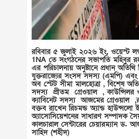
রবিবার ৫ জুলাই ২০২৬ ইং, ওয়েস্ট লন্
1NA তে সংগঠনের সভাপতি মহিবুর রহম
এর পরিচালনায় অনুষ্টানে প্রধান অতিথি
যুক্তরাজ্যের সংসদ সদস্য (এমপি) এবং ইন
অব স্টেট সীমা মালহোত্রা , বিশেষ অত
সদস্য প্রীতম গ্রেওয়াল , কাউন্সিলর
ক্যাবিনেট সদস্য আজমের গ্রেওয়াল ,রশ
বক্তব রাখেন রিচমন্ড অ্যান্ড হাউন্স
অ্যাসোসিয়েশনের সাধারণ সম্পাদক সৈয়
কালচারাল সেন্টারের চেয়ারম্যান ড. আ
সাহিদ (শহীদ)