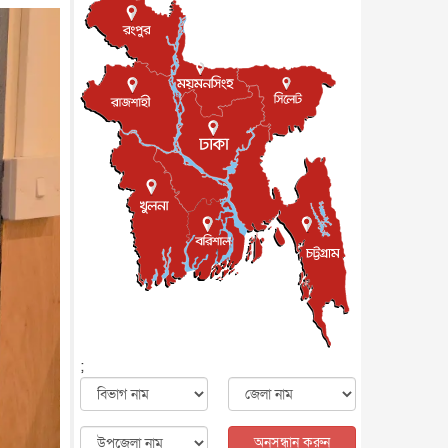
জাতীয়
৮ আগস্ট, ২০২৬
পাকিস্তান-তুরস্কের সঙ্গে প্রতিরক্ষা
চুক্তি সৌদি আরবকে কতটা ন...
আন্তর্জাতিক
৮ আগস্ট, ২০২৬
যুক্তরাজ্যে গ্রুমিং কেলেঙ্কারি :
পাকিস্তানির অপরাধে অস্বস্তি...
আন্তর্জাতিক
৮ আগস্ট, ২০২৬
বিরোধ কাটিয়ে কূটনৈতিক সম্পর্ক
পুনঃস্থাপন করছে মেক্সিকো ও
পের...
আন্তর্জাতিক
৮ আগস্ট, ২০২৬
এবার ওটিটিতে মুক্তি পেল ‘মালিক’
বিনোদন
৮ আগস্ট, ২০২৬
রিয়ালকে ‘না’ বলা রদ্রির জন্য
বার্সার কাছে কত চাইল ম্যানসিটি
খেলাধুলা
৮ আগস্ট, ২০২৬
;
শিল্পকলায় চলচ্চিত্র উৎসব, বিনা
মূল্যে দেখা যাবে ৬ সিনেমা
বিনোদন
৮ আগস্ট, ২০২৬
অনুসন্ধান করুন