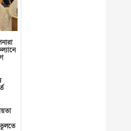
পনারা
্যানে
োগ
য
তে
ায়তা
 তুলতে