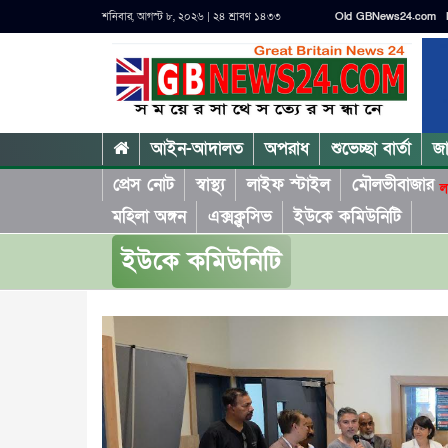
শনিবার, আগস্ট ৮, ২০২৬ | ২৪ শ্রাবণ ১৪৩৩
Old GBNews24.com
আইন-আদালত
অপরাধ
শুভেচ্ছা বার্তা
জ
প্রেস নোট
স্বাস্থ্য
লাইফ স্টাইল
মৌলভীবাজার
ল
মহিলা অঙ্গন
এক্সক্লুসিভ
ইউকে কমিউনিটি
ইউকে কমিউনিটি