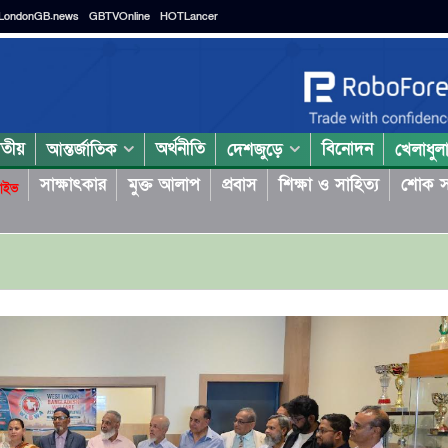
LondonGB.news
GBTVOnline
HOTLancer
াতীয়
অর্থনীতি
বিনোদন
আন্তর্জাতিক
দেশজুড়ে
খেলাধুল
সাক্ষাৎকার
মুক্ত আলাপ
প্রবাস
শিক্ষা ও সাহিত্য
শোক স
াইভ