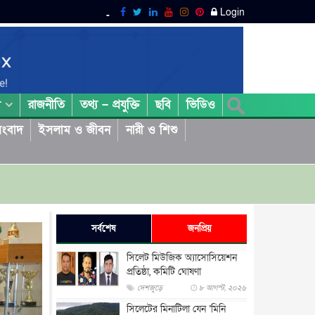
Login
রাজনীতি
তথ্য – প্রযুক্তি
ছবি
ভিডিও
া
ংবাদ
ইসলাম ও জীবন
নারী ও শিশু
সর্বশেষ
জনপ্রিয়
সিলেট মিউজিক অ্যাসোসিয়েশন
প্রতিষ্ঠা, কমিটি ঘোষণা
দেশজুড়ে
৮ আগস্ট, ২০২৬
সিলেটের মিনাটিলা যেন ‘মিনি