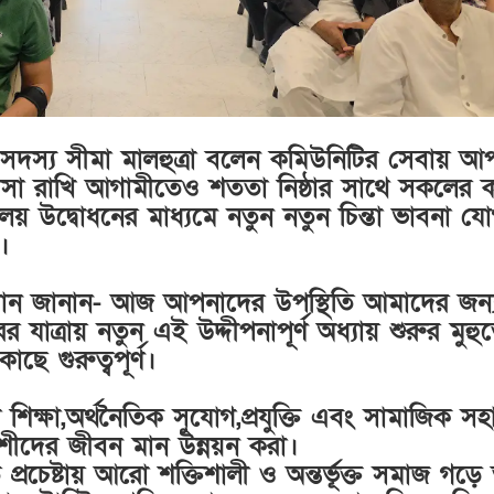
সদ সদস্য সীমা মালহুত্রা বলেন কমিউনিটির সেবায় আ
 রাখি আগামীতেও শততা নিষ্ঠার সাথে সকলের কল
য় উদ্বোধনের মাধ্যমে নতুন নতুন চিন্তা ভাবনা য
।
 রহমান জানান- আজ আপনাদের উপস্থিতি আমাদের জন্
যাত্রায় নতুন এই উদ্দীপনাপূর্ণ অধ্যায় শুরুর মুহুর্
 গুরুত্বপূর্ণ।
ক্ষা,অর্থনৈতিক সুযোগ,প্রযুক্তি এবং সামাজিক সহ
দেশীদের জীবন মান উন্নয়ন করা।
প্রচেষ্টায় আরো শক্তিশালী ও অন্তর্ভূক্ত সমাজ গড়ে