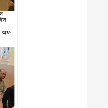
ুল
গিস
ো অফ