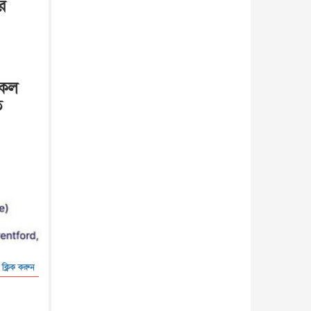
র
সকল
ি
 ক্লিক করুন