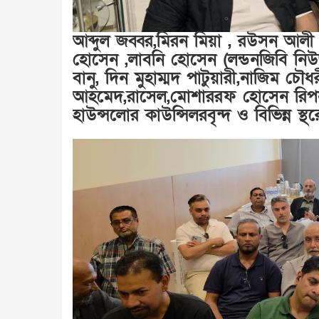
আব্দুল জব্বর,মিরন মিয়া , রউসন আলী ,
হোসেন ,লাবনি হোসেন (লন্ডনজিবি নি
বানু, দিন মুহাম্মদ পাটুয়ারী,নাজিম চৌ
আহমেদ,রাসেল,মোশাররফ হোসেন রিপন
হাউন্সলোর কাউন্সিলরবৃন্দ ও বিভিন্ন স্থর