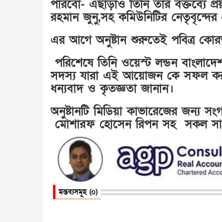
পারবো- এছাড়াও তিনি তার বক্তব্যে প্
রহমান জুনু,সহ কমিউনিটির নেতৃবৃন্দের 
এর আগে অনুষ্টান শুরুতেই পবিত্র কোর
পরিশেষে তিনি ওয়েস্ট লন্ডন বাংলাদে
সদস্য যারা এই আয়োজন কে সফল করতে অ
ধন্যবাদ ও কৃতজ্ঞতা জানান।
অনুষ্টানটি মিডিয়া কাভারেজের জন্য স
মোশারফ হোসেন রিপন সহ সকল সাংব
মন্তব্যসমূহ (০)