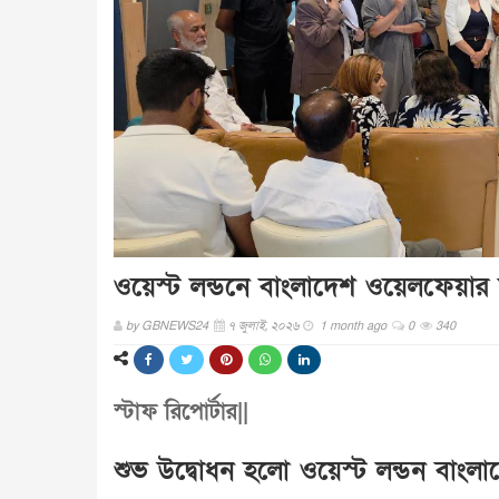
ওয়েস্ট লন্ডনে বাংলাদেশ ওয়েলফেয়ার
by
GBNEWS24
৭ জুলাই, ২০২৬
1 month ago
0
340
স্টাফ রিপোর্টার||
শুভ উদ্বোধন হলো ওয়েস্ট লন্ডন বাংল