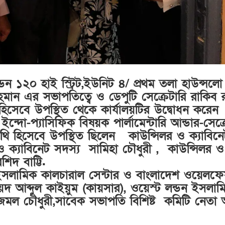
ডন ১২০ হাই স্ট্রিট,ইউনিট ৪/ প্রথম তলা হাউন্স
ান এর সভাপতিত্বে ও ডেপুটি সেক্রেটারি রাকিব 
 হিসেবে উপস্থিত থেকে কার্যালয়টির উদ্বোধন করেন
্দো-প্যাসিফিক বিষয়ক পার্লামেন্টারি আন্ডার-সেক্র
িথি হিসেবে উপস্থিত ছিলেন কাউন্সিলর ও ক্যাবিনে
 ও ক্যাবিনেট সদস্য সামিহা চৌধুরী , কাউন্সিলর ও
িদ বাট্টি.
লো ইসলামিক কালচারাল সেন্টার ও বাংলাদেশ ওয়েলফে
দ আব্দুল কাইয়ুম (কায়সার), ওয়েস্ট লন্ডন ইসলাম
জমল চৌধুরী,সাবেক সভাপতি বিশিষ্ট কমিটি নেতা আ