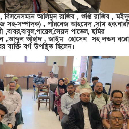
 বিসনেসম্যন আলিমুন রাজিব , শুপ্তি রাজিব , মইদ
উজ সহ-সম্পাদক) , পারবেজ আহমেদ ,সাম হক,নার
ধরী ,বাবর,বাবুল,পায়েল,সৈয়দ পাভেল, ছমির
 ,,আব্দুল আহাদ , জাইম হোসেন সহ লন্ডন বর
ের ব্যক্তি বর্গ উপস্থিত ছিলেন।