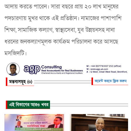
আদায় করতে পারেন। সারা বছরে প্রায় ২০ লাখ মানুষের
পদচারণায় মুখর থাকে এই প্রতিষ্ঠান। নামাজের পাশাপাশি
শিক্ষা, সামাজিক কল্যাণ, স্বাস্থ্যসেবা, যুব উন্নয়নসহ নানা
ধরনের জনকল্যাণমূলক কার্যক্রম পরিচালনা করে আসছে
মসজিদটি।
মন্তব্যসমূহ (০)
কমেন্ট করতে ক্লিক করুন
এই বিভাগের আরও খবর