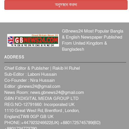
অনুসন্ধান করুন
GBnews24 Most Popular Bangla
& English Newspaper Published
From United Kingdom &
Bangladesh
ADDRESS
Chief Editor & Publisher | Rakib H Ruhel
Sub-Editor : Laboni Hussain
Co-Founder : Nira Hussain
Editor:
gbnews24@gmail.com
News Room:
news.gbnews24@gmail.com
GBN FXDIGITAL MEDIA GROUP LTD
REG:NO-12791660: Incorporated UK
1110 Great West Rd, Brentford , London,
England,TW8 0GP GB UK
PHONE:+447923246622(UK) +8801725745789(BD)
+8801724772790