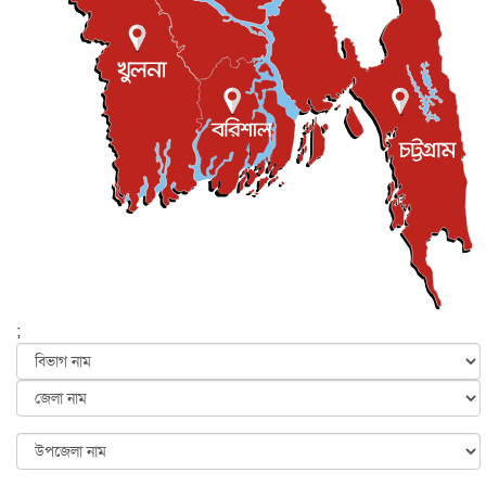
বিনোদন
৮ আগস্ট, ২০২৬
ইস্ট লন্ডন মসজিদের জুমার খুতবা : “কুরআন হোক জীবন দেখার
লেন্স...
ইসলাম ও জীবন
৭ আগস্ট, ২০২৬
সিলেটের কন্যা মোহিনী রশিদ এনওয়াইপিডির উচ্চপদস্থ কর্মকর্তা
দেশজুড়ে
৬ আগস্ট, ২০২৬
আজ থেকে সবার জন্য উন্মুক্ত জুলাই স্মৃতি জাদুঘর
জাতীয়
৬ আগস্ট, ২০২৬
ফের বন্যার আশঙ্কা, ১০ জেলায় সতর্কতা
জাতীয়
৬ আগস্ট, ২০২৬
;
জুলাইয়ের কৃতিত্ব নেওয়ার জন্য সবাই প্রতিযোগিতায় নেমেছে :
স্বর...
জাতীয়
৬ আগস্ট, ২০২৬
ফ্যাসিবাদবিরোধী আন্দোলনে হত্যাকাণ্ডের বিচার হবে স্বচ্ছ, নিরপ...
জাতীয়
৬ আগস্ট, ২০২৬