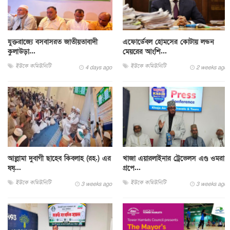
যুক্তরাজ্যে বসবাসরত জাতীয়তাবাদী
এফোর্ডেবল হোমসের কোটায় লন্ডন
কুলাউড়া...
মেয়রের আংশি...
ইউকে কমিউনিটি
ইউকে কমিউনিটি
4 days ago
2 weeks ago
আল্লামা দুবাগী ছাহেব কিবলাহ (রহ.) এর
খাজা এয়ারলাইনার ট্রেভেলস এণ্ড ওমরা
ষষ্...
গ্রপে...
ইউকে কমিউনিটি
ইউকে কমিউনিটি
3 weeks ago
3 weeks ago