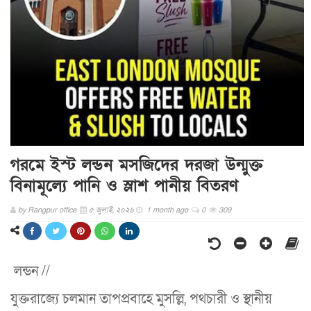
গরমে ইস্ট লন্ডন মসজিদের দরজা উন্মুক্ত
বিনামূল্যে পানি ও স্লাশ পানীয় বিতরণ
by
Rangpur office
৫ জুলাই, ২০২৬
1 month ago
0
309
লন্ডন //
যুক্তরাজ্যে চলমান তাপপ্রবাহে মুসল্লি, পথচারী ও স্থানীয়