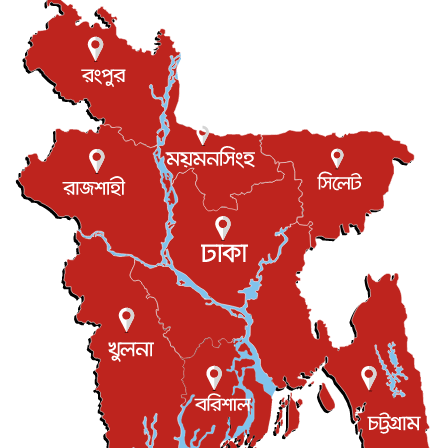
হিরোশিমায় বোমা হামলার ৮১ বছর, অস্ত্রমুক্ত বিশ্বের আহ্বান জা...
আন্তর্জাতিক
৬ আগস্ট, ২০২৬
যুক্তরাষ্ট্রে পারিবারিক সংঘাতে বন্দুক হামলা, নিহত ৩
আন্তর্জাতিক
৬ আগস্ট, ২০২৬
টি-টোয়েন্টি ইতিহাসের সর্বোচ্চ রানের মালিক এখন জস বাটলার
খেলাধুলা
৬ আগস্ট, ২০২৬
বস্তিতে কেটেছে শৈশব, আজ মুম্বাইয়ে দুই বাড়ির মালিক
বিনোদন
৬ আগস্ট, ২০২৬
যুক্তরাজ্যে বসবাসরত জাতীয়তাবাদী কুলাউড়াবাসীর মত বিনিময়
সভা...
ইউকে কমিউনিটি
৫ আগস্ট, ২০২৬
প্রধানমন্ত্রীকে সৌদি আরব সফরের আমন্ত্রণ
জাতীয়
৫ আগস্ট, ২০২৬
জুলাই গণ-অভ্যুত্থান দিবস আজ, স্মরণে দেশজুড়ে কর্মসূচি
জাতীয়
৫ আগস্ট, ২০২৬
জনগণ পরিবর্তন চেয়েছে বলেই জুলাই আন্দোলন সফল :