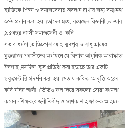
ব‍্যক্তিকে শিক্ষা ও সমাজসেবায় অবদান রাখার জন‍্য সম্মাননা
ক্রেষ্ট প্রদান করা হয় ।তাদের মধ‍্যে রয়েছেন বিজ্ঞানী ,ডাক্তার
,৯৫বছর বয়সী সমাজসেবী ও কবি ।
সভায় ধর্মদা ,তাতিকোনা,মোহাম্মদপুর ও সাধু গ্রামের
যুক্তরাজ‍্য প্রবাসীদের অর্থায়নে যে বিশাল আধুনিক আরাফাত
ঈদগাহ ,মসজিদ ,স্কুল প্রতিষ্ঠা করা হয়েছে তার একটি
ডকুমেন্টারি প্রদর্শন করা হয় ।সভায় কবিতা আবৃত্তি করেন
কবি মনির আলী ।ভিডিও কল দিয়ে সকলের দোয়া কামলা
করেন -শিক্ষক,রাজনীতিবীদ ও লেখক শাহ ফারুক আহমদ ।