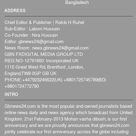
Bangladesh
ADDRESS
Chief Editor & Publisher | Rakib H Ruhel
Sub-Editor : Laboni Hussain
Co-Founder : Nira Hussain
Editor:
gbnews24@gmail.com
News Room:
news.gbnews24@gmail.com
GBN FXDIGITAL MEDIA GROUP LTD
REG:NO-12791660: Incorporated UK
1110 Great West Rd, Brentford , London,
England,TW8 0GP GB UK
PHONE:+447923246622(UK) +8801725745789(BD)
+8801724772790
INTRO
Gbnews24.com is the most popular and owned journalists based
online news daily and news agency which broadcast from United
Kingdom. 21st February-2013 Mohan vasha dibosh, is our first
anniversary and we are proudly announces that gbnews24.com
jointly celebrate our first anniversary across the globe including