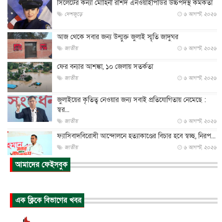
সিলেটের কন্যা মোহিনী রশিদ এনওয়াইপিডির উচ্চপদস্থ কর্মকর্তা
দেশজুড়ে
৬ আগস্ট, ২০২৬
আজ থেকে সবার জন্য উন্মুক্ত জুলাই স্মৃতি জাদুঘর
জাতীয়
৬ আগস্ট, ২০২৬
ফের বন্যার আশঙ্কা, ১০ জেলায় সতর্কতা
জাতীয়
৬ আগস্ট, ২০২৬
জুলাইয়ের কৃতিত্ব নেওয়ার জন্য সবাই প্রতিযোগিতায় নেমেছে :
স্বর...
জাতীয়
৬ আগস্ট, ২০২৬
ফ্যাসিবাদবিরোধী আন্দোলনে হত্যাকাণ্ডের বিচার হবে স্বচ্ছ, নিরপ...
জাতীয়
৬ আগস্ট, ২০২৬
আমাদের ফেইসবুক
ভারত সরকারের কাছে ক্ষমা চাইলেন জাকারবার্গ
আন্তর্জাতিক
৬ আগস্ট, ২০২৬
আকাশে ট্রাম্পের হেলিকপ্টার ও যাত্রীবাহী বিমান মুখোমুখি, তদন্...
এক ক্লিকে বিভাগের খবর
আন্তর্জাতিক
৬ আগস্ট, ২০২৬