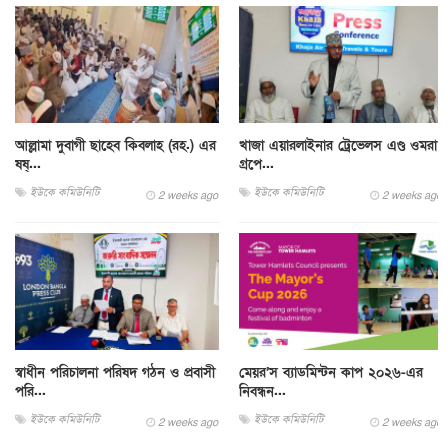
আল্লামা দুবাগী ছাহেব কিবলাহ (রহ.) এর
খাজা এয়ারলাইনার ট্রেভেলস এণ্ড ওমরা
ষষ্...
গ্রপে...
ইউকে কমিউনিটি
ইউকে কমিউনিটি
2 weeks ago
2 weeks ago
স্বাধীন পরিচালনা পরিষদ গঠন ও প্রবাসী
মেয়র’স ব্যাডমিন্টন কাপ ২০২৬-এর
পরি...
নিবন্ধন...
ইউকে কমিউনিটি
ইউকে কমিউনিটি
2 weeks ago
2 weeks ago