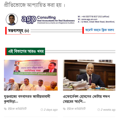
প্রীতিভোজে আপ‍্যায়িত করা হয় ।
মন্তব্যসমূহ (০)
কমেন্ট করতে ক্লিক করুন
এই বিভাগের আরও খবর
যুক্তরাজ্যে বসবাসরত জাতীয়তাবাদী
এফোর্ডেবল হোমসের কোটায় লন্ডন
কুলাউড়া...
মেয়রের আংশি...
ইউকে কমিউনিটি
ইউকে কমিউনিটি
2 days ago
2 weeks ago