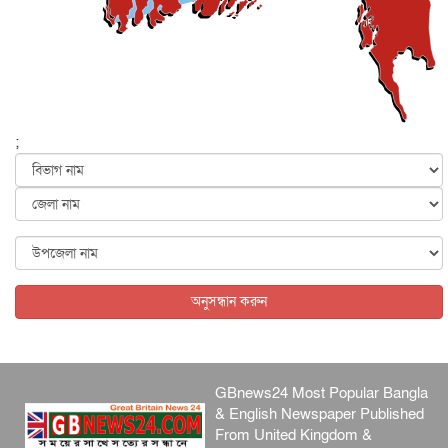
প্রধানমন্ত্রী
জাতীয়
৫ আগস্ট, ২০২৬
বেনজীর আহমেদের সঙ্গে পরীমনির ঘনিষ্ঠ সম্পর্ক ছিল : নাসির
মাহম...
জাতীয়
৫ আগস্ট, ২০২৬
হরমুজ নিয়ে ইরান-মার্কিন চুক্তি হতে পারে আজ : মার্কিন অর্থমন...
;
আন্তর্জাতিক
৫ আগস্ট, ২০২৬
পৃথিবীর দিকে আসছে বিধ্বংসী বস্তু, পারমাণবিক বোমা দিয়ে করা
হব...
আন্তর্জাতিক
৫ আগস্ট, ২০২৬
কেনিয়ায় ১৫ হাতির রহস্যজনক মৃত্যু, সন্দেহের মুখে কীটনাশকের
ব্...
অনুসন্ধান করুন
আন্তর্জাতিক
৫ আগস্ট, ২০২৬
GBnews24 Most Popular Bangla
& English Newspaper Published
From United Kingdom &