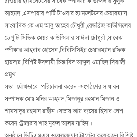
টাওয়ার হ‍্যামলেটসের সাবেক স্পীকার কাউন্সিলার সুলুক
আহমদ ,এসপায়ার পার্টি টাওয়ার হ‍্যামলেটসের চেয়ারম‍্যান
সাংবাদিক কে এম আবু তাহের চৌধুরী ,রেডব্রিজ কাউন্সিলের
ডেপুটি সিভিক মেয়র কাউন্সিলার সাঈদা চৌধুরী ,সাবেক
স্পীকার আহবাব হোসেন ,বিবিসিসিইর চেয়ারম‍্যান রফিক
হায়দার ,বিশিষ্ট ইসলামী চিন্তাবিদ আব্দুল ওয়াহিদ সিরাজী
প্রমুখ ।
সভা যৌথভাবে পরিচালনা করেন -সংগঠণের সাধারন
সম্পাদক মোঃ মনির আহমদ ,মিজানুর রহমান মিজান ও
শামসাদুর রহমান রাহীন ।সভায় আয় ব‍্যয়ের হিসাব পেশ
করেন ট্রেজারার শাহ নুরুল আলম নাহিদ ।
অনুষ্ঠানে ডিটিএমএস ওয়েলফেয়ার ট্রাস্টের কয়েকজন বিশিষ্ট