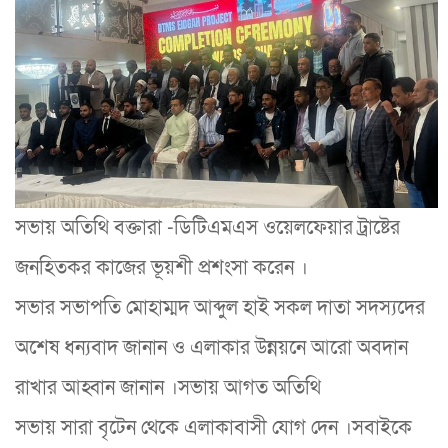
সভায় অতিথি বক্তারা -ডিটিএমএস ওয়েলফেয়ার ট্রাষ্টের
জনহিতকর কাজের ভূয়শী প্রশংসা করেন ।
সভার সভাপতি মোহাম্মদ আব্দুল হাই সকল দাতা সদস‍্যদের
অশেষ ধন‍্যবাদ জানান ও এলাকার উন্নয়নে আরো অবদান
রাখার আহ্বান জানান ।সভায় আগত অতিথি
সভায় সারা বৃটেন থেকে এলাকাবাসী যোগ দেন ।সবাইকে