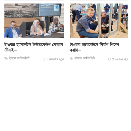
টাওয়ার হ্যামলেটস ইন্টারফেইথ ফোরাম
টাওয়ার হ্যামলেটসে নির্মাণ শিল্পে
(টিএই...
ক্যারি...
ইউকে কমিউনিটি
ইউকে কমিউনিটি
2 weeks ago
3 weeks ago