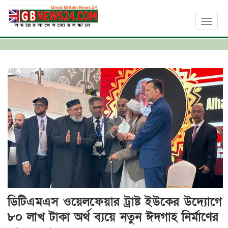
Toggl
naviga
ডিটিএমএস ওয়েলফেয়ার ট্রাষ্ট ইউকের উদ‍্যোগে
৮০ লাখ টাকা অর্থ ব‍্যয়ে নতুন ঈদগাহ নির্মাণের