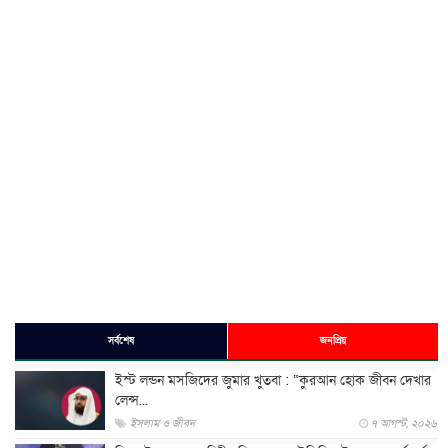
সর্বশেষ
জনপ্রিয়
ইস্ট লন্ডন মসজিদের জুমার খুতবা : “কুরআন হোক জীবন দেখার
লেন্স...
ইসলাম ও জীবন
৭ আগস্ট, ২০২৬