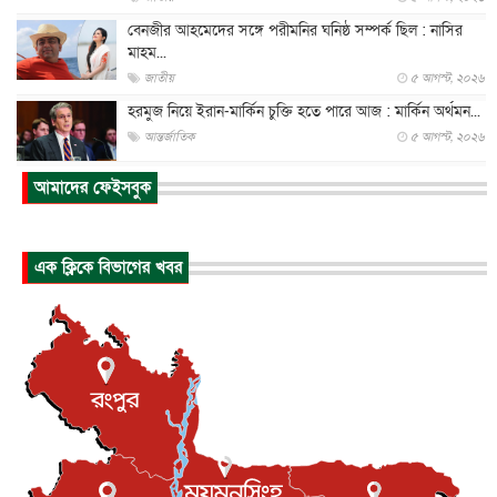
বেনজীর আহমেদের সঙ্গে পরীমনির ঘনিষ্ঠ সম্পর্ক ছিল : নাসির
মাহম...
জাতীয়
৫ আগস্ট, ২০২৬
হরমুজ নিয়ে ইরান-মার্কিন চুক্তি হতে পারে আজ : মার্কিন অর্থমন...
আন্তর্জাতিক
৫ আগস্ট, ২০২৬
পৃথিবীর দিকে আসছে বিধ্বংসী বস্তু, পারমাণবিক বোমা দিয়ে করা
আমাদের ফেইসবুক
হব...
আন্তর্জাতিক
৫ আগস্ট, ২০২৬
কেনিয়ায় ১৫ হাতির রহস্যজনক মৃত্যু, সন্দেহের মুখে কীটনাশকের
এক ক্লিকে বিভাগের খবর
ব্...
আন্তর্জাতিক
৫ আগস্ট, ২০২৬
বিদেশি সংবাদমাধ্যমের জন্য নতুন বিধি-নিষেধ পাকিস্তানের
আন্তর্জাতিক
৫ আগস্ট, ২০২৬
যুক্তরাজ্যের চেভেনিং স্কলারশিপের আবেদন শুরু
আন্তর্জাতিক
৫ আগস্ট, ২০২৬
পদত্যাগ করেছেন কেপ ভার্দের কোচ, নতুন ঠিকানা মরক্কো