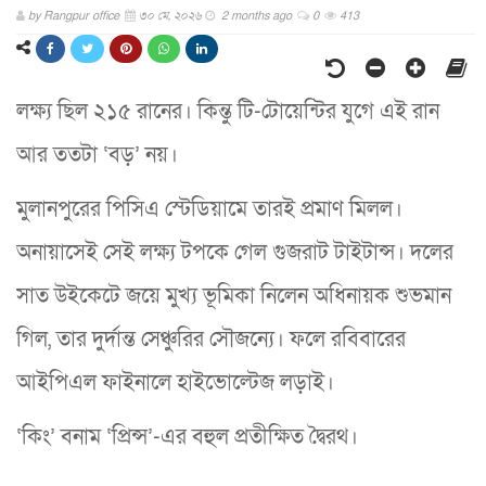
by
Rangpur office
৩০ মে, ২০২৬
2 months ago
0
413
লক্ষ্য ছিল ২১৫ রানের। কিন্তু টি-টোয়েন্টির যুগে এই রান
আর ততটা ‘বড়’ নয়।
মুলানপুরের পিসিএ স্টেডিয়ামে তারই প্রমাণ মিলল।
অনায়াসেই সেই লক্ষ্য টপকে গেল গুজরাট টাইটান্স। দলের
সাত উইকেটে জয়ে মুখ্য ভূমিকা নিলেন অধিনায়ক শুভমান
গিল, তার দুর্দান্ত সেঞ্চুরির সৌজন্যে। ফলে রবিবারের
আইপিএল ফাইনালে হাইভোল্টেজ লড়াই।
‘কিং’ বনাম ‘প্রিন্স’-এর বহুল প্রতীক্ষিত দ্বৈরথ।