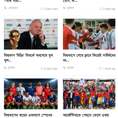
—এক নারী...
মেসি, ক...
খেলাধুলা
ফুটবল
3 days ago
3 days ago
বিশ্বকাপ ‘বিক্রি’ বিতর্কে অবশেষে মুখ
বিশ্বকাপে শেষে ক্লাবে ফিরেই সতীর্থদের
খুল...
ভা...
ফুটবল
ফুটবল
6 days ago
1 week ago
বিশ্বকাপের স্বপ্নের একাদশে স্পেনের
আর্জেন্টিনাকে পেছনে ফেলে এবার