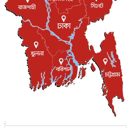
খেলাধুলা
৫ আগস্ট, ২০২৬
মাত্র ৬ দিনেই ১ বিলিয়ন ডলারের ক্লাবে ‘স্পাইডার-ম্যান : ব্র্য...
বিনোদন
৫ আগস্ট, ২০২৬
দেশের কারিগরি ও ক্রীড়া শিক্ষায় সহযোগিতার আগ্রহ অস্ট্রেলিয়ার
জাতীয়
৪ আগস্ট, ২০২৬
সব সরকারি দপ্তরের জন্য জরুরি নির্দেশনা
জাতীয়
৪ আগস্ট, ২০২৬
সম্পত্তি দান করলেও জীবদ্দশায় ভোগদখলের অধিকার থাকবে
জাতীয়
৪ আগস্ট, ২০২৬
বাংলাদেশ-কোরিয়ার অর্থনৈতিক সম্পর্ক নতুন দিগন্ত উন্মোচন
করবে...
জাতীয়
৪ আগস্ট, ২০২৬
যুক্তরাষ্ট্রের সঙ্গে আলোচনার দাবি নাকচ করল ইরান
আন্তর্জাতিক
৪ আগস্ট, ২০২৬
‘ট্রাম্প প্রশাসন না থাকলে তেল শিল্প ধ্বংস হয়ে যেত’, দাবি মা...
;
আন্তর্জাতিক
৪ আগস্ট, ২০২৬