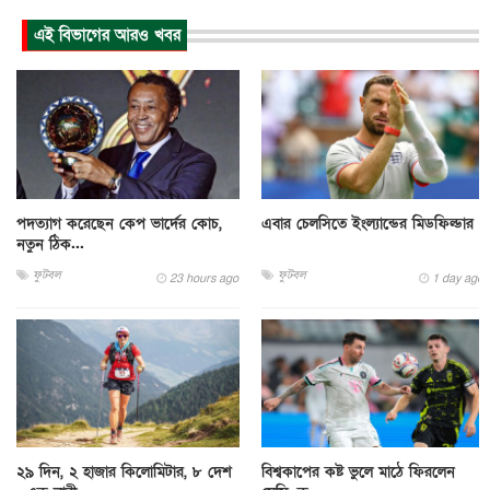
এই বিভাগের আরও খবর
পদত্যাগ করেছেন কেপ ভার্দের কোচ,
এবার চেলসিতে ইংল্যান্ডের মিডফিল্ডার
নতুন ঠিক...
ফুটবল
ফুটবল
23 hours ago
1 day ago
২৯ দিন, ২ হাজার কিলোমিটার, ৮ দেশ
বিশ্বকাপের কষ্ট ভুলে মাঠে ফিরলেন