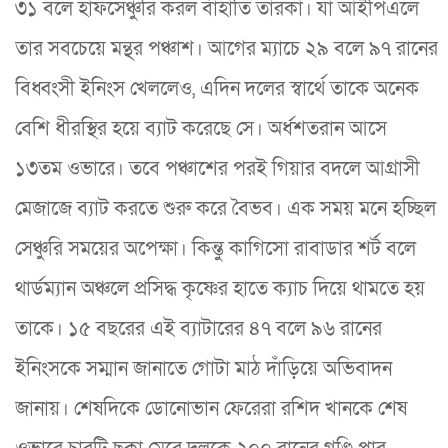
৩১ বলে হাফসেঞ্চুরি করল বাঁহাতি তারকা। যা আইপিএলে
তার সবচেয়ে মন্থর পঞ্চাশ। আগের ম্যাচে ২৯ বলে ৯৭ রানের
বিধ্বংসী ইনিংস খেললেও, এদিন দলের স্বার্থে তাকে অনেক
বেশি ধীরস্থির হয়ে ব্যাট করেছে সে। অর্ধশতরান আসে
১৩তম ওভারে। তবে পঞ্চাশের পরই গিয়ার বদলে আগ্রাসী
মেজাজে ব্যাট করতে শুরু করে বৈভব। এক সময় মনে হচ্ছিল
সেঞ্চুরি সময়ের অপেক্ষা। কিন্তু কাগিসো রাবাডার শর্ট বলে
থার্ডম্যান অঞ্চলে প্রসিদ্ধ কৃষ্ণের হাতে ক্যাচ দিয়ে থামতে হয়
তাকে। ১৫ বছরের এই ব্যাটারের ৪৭ বলে ৯৬ রানের
ইনিংসকে সম্মান জানাতে গোটা মাঠ দাঁড়িয়ে অভিবাদন
জানায়। শেষদিকে ডোনোভান ফেরেরা রশিদ খানকে শেষ