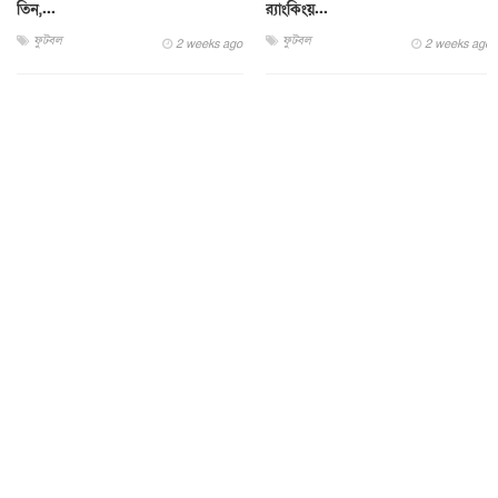
তিন,...
র‌্যাংকিংয়...
ফুটবল
ফুটবল
2 weeks ago
2 weeks ago