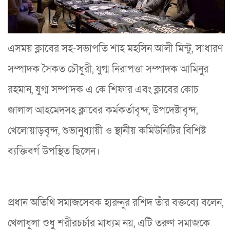
এসময় ক্লাবের সহ-সভাপতি শাহ মহসিন আলী মিন্টু, সাধারণ
সম্পাদক সৈকত চৌধুরী, যুগ্ম নিরাপত্তা সম্পাদক আমিনুর
রহমান, যুগ্ম সম্পাদক এ কে শিফার এবং ক্লাবের কোচ
জালাল আহমেদসহ ক্লাবের কর্মকর্তাবৃন্দ, উপদেষ্টাবৃন্দ,
খেলোয়াড়বৃন্দ, শুভানুধ্যায়ী ও স্থানীয় কমিউনিটির বিশিষ্ট
ব্যক্তিবর্গ উপস্থিত ছিলেন।
প্রধান অতিথি সমাজসেবক হারুনুর রশিদ তাঁর বক্তব্যে বলেন,
খেলাধুলা শুধু শরীরচর্চার মাধ্যম নয়, এটি তরুণ সমাজকে