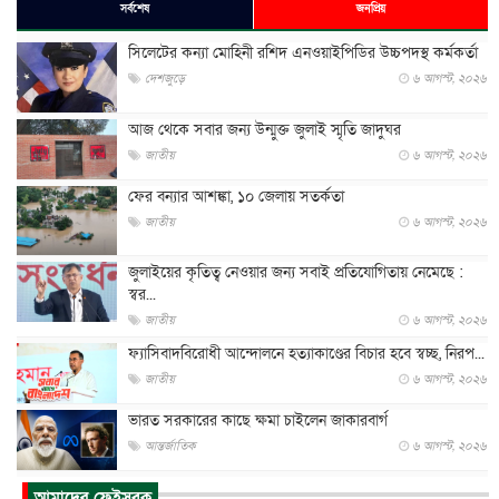
সর্বশেষ
জনপ্রিয়
সিলেটের কন্যা মোহিনী রশিদ এনওয়াইপিডির উচ্চপদস্থ কর্মকর্তা
দেশজুড়ে
৬ আগস্ট, ২০২৬
আজ থেকে সবার জন্য উন্মুক্ত জুলাই স্মৃতি জাদুঘর
জাতীয়
৬ আগস্ট, ২০২৬
ফের বন্যার আশঙ্কা, ১০ জেলায় সতর্কতা
জাতীয়
৬ আগস্ট, ২০২৬
জুলাইয়ের কৃতিত্ব নেওয়ার জন্য সবাই প্রতিযোগিতায় নেমেছে :
স্বর...
জাতীয়
৬ আগস্ট, ২০২৬
ফ্যাসিবাদবিরোধী আন্দোলনে হত্যাকাণ্ডের বিচার হবে স্বচ্ছ, নিরপ...
জাতীয়
৬ আগস্ট, ২০২৬
ভারত সরকারের কাছে ক্ষমা চাইলেন জাকারবার্গ
আন্তর্জাতিক
৬ আগস্ট, ২০২৬
আকাশে ট্রাম্পের হেলিকপ্টার ও যাত্রীবাহী বিমান মুখোমুখি, তদন্...
আমাদের ফেইসবুক