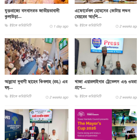
যুক্তরাজ্যে বসবাসরত জাতীয়তাবাদী
এফোর্ডেবল হোমসের কোটায় লন্ডন
কুলাউড়া...
মেয়রের আংশি...
ইউকে কমিউনিটি
ইউকে কমিউনিটি
1 day ago
2 weeks ago
আল্লামা দুবাগী ছাহেব কিবলাহ (রহ.) এর
খাজা এয়ারলাইনার ট্রেভেলস এণ্ড ওমরা
ষষ্...
গ্রপে...
ইউকে কমিউনিটি
ইউকে কমিউনিটি
2 weeks ago
2 weeks ago