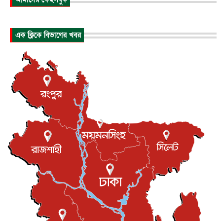
আন্তর্জাতিক
৬ আগস্ট, ২০২৬
হিরোশিমায় বোমা হামলার ৮১ বছর, অস্ত্রমুক্ত বিশ্বের আহ্বান জা...
এক ক্লিকে বিভাগের খবর
আন্তর্জাতিক
৬ আগস্ট, ২০২৬
যুক্তরাষ্ট্রে পারিবারিক সংঘাতে বন্দুক হামলা, নিহত ৩
আন্তর্জাতিক
৬ আগস্ট, ২০২৬
টি-টোয়েন্টি ইতিহাসের সর্বোচ্চ রানের মালিক এখন জস বাটলার
খেলাধুলা
৬ আগস্ট, ২০২৬
বস্তিতে কেটেছে শৈশব, আজ মুম্বাইয়ে দুই বাড়ির মালিক
বিনোদন
৬ আগস্ট, ২০২৬
যুক্তরাজ্যে বসবাসরত জাতীয়তাবাদী কুলাউড়াবাসীর মত বিনিময়
সভা...
ইউকে কমিউনিটি
৫ আগস্ট, ২০২৬
প্রধানমন্ত্রীকে সৌদি আরব সফরের আমন্ত্রণ
জাতীয়
৫ আগস্ট, ২০২৬
জুলাই গণ-অভ্যুত্থান দিবস আজ, স্মরণে দেশজুড়ে কর্মসূচি
জাতীয়
৫ আগস্ট, ২০২৬