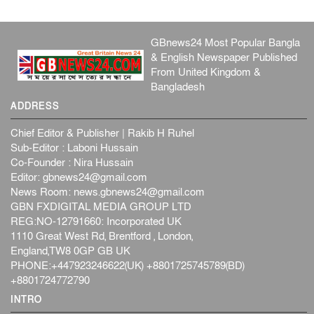
GBnews24 Most Popular Bangla
& English Newspaper Published
From United Kingdom &
Bangladesh
ADDRESS
Chief Editor & Publisher | Rakib H Ruhel
Sub-Editor : Laboni Hussain
Co-Founder : Nira Hussain
Editor:
gbnews24@gmail.com
News Room:
news.gbnews24@gmail.com
GBN FXDIGITAL MEDIA GROUP LTD
REG:NO-12791660: Incorporated UK
1110 Great West Rd, Brentford , London,
England,TW8 0GP GB UK
PHONE:+447923246622(UK) +8801725745789(BD)
+8801724772790
INTRO