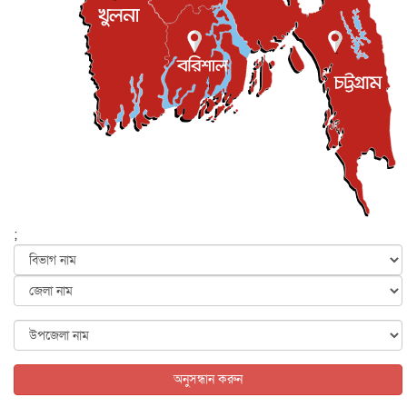
জনগণ পরিবর্তন চেয়েছে বলেই জুলাই আন্দোলন সফল :
প্রধানমন্ত্রী
জাতীয়
৫ আগস্ট, ২০২৬
বেনজীর আহমেদের সঙ্গে পরীমনির ঘনিষ্ঠ সম্পর্ক ছিল : নাসির
মাহম...
জাতীয়
৫ আগস্ট, ২০২৬
হরমুজ নিয়ে ইরান-মার্কিন চুক্তি হতে পারে আজ : মার্কিন অর্থমন...
আন্তর্জাতিক
৫ আগস্ট, ২০২৬
পৃথিবীর দিকে আসছে বিধ্বংসী বস্তু, পারমাণবিক বোমা দিয়ে করা
হব...
;
আন্তর্জাতিক
৫ আগস্ট, ২০২৬
কেনিয়ায় ১৫ হাতির রহস্যজনক মৃত্যু, সন্দেহের মুখে কীটনাশকের
ব্...
আন্তর্জাতিক
৫ আগস্ট, ২০২৬
বিদেশি সংবাদমাধ্যমের জন্য নতুন বিধি-নিষেধ পাকিস্তানের
আন্তর্জাতিক
৫ আগস্ট, ২০২৬
অনুসন্ধান করুন