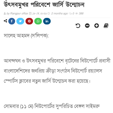
উৎসবমুখর পরিবেশে জার্সি উন্মোচন
by
Rangpur office
১৮ মে, ২০২৬
2 months ago
0
388
সালেহ আহমদ (স'লিপক):
আনন্দঘন ও উৎসবমুখর পরিবেশে বৃটেনের নিউপোর্টে প্রবাসী
বাংলাদেশিদের জনপ্রিয় ক্রীড়া সংগঠন নিউপোর্ট রয়্যালস
স্পোর্টস ক্লাবের নতুন জার্সি উন্মোচন করা হয়েছে।
সোমবার (১১ মে) নিউপোর্টের সুপরিচিত বেঙ্গল সাইমরু