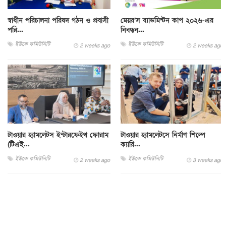
স্বাধীন পরিচালনা পরিষদ গঠন ও প্রবাসী
মেয়র’স ব্যাডমিন্টন কাপ ২০২৬-এর
পরি...
নিবন্ধন...
ইউকে কমিউনিটি
ইউকে কমিউনিটি
2 weeks ago
2 weeks ago
টাওয়ার হ্যামলেটস ইন্টারফেইথ ফোরাম
টাওয়ার হ্যামলেটসে নির্মাণ শিল্পে
(টিএই...
ক্যারি...
ইউকে কমিউনিটি
ইউকে কমিউনিটি
2 weeks ago
3 weeks ago