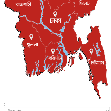
বিনোদন
৮ আগস্ট, ২০২৬
রিয়ালকে ‘না’ বলা রদ্রির জন্য বার্সার কাছে কত চাইল ম্যানসিটি
খেলাধুলা
৮ আগস্ট, ২০২৬
শিল্পকলায় চলচ্চিত্র উৎসব, বিনা মূল্যে দেখা যাবে ৬ সিনেমা
বিনোদন
৮ আগস্ট, ২০২৬
ইস্ট লন্ডন মসজিদের জুমার খুতবা : “কুরআন হোক জীবন দেখার
লেন্স...
ইসলাম ও জীবন
৭ আগস্ট, ২০২৬
সিলেটের কন্যা মোহিনী রশিদ এনওয়াইপিডির উচ্চপদস্থ কর্মকর্তা
দেশজুড়ে
৬ আগস্ট, ২০২৬
আজ থেকে সবার জন্য উন্মুক্ত জুলাই স্মৃতি জাদুঘর
জাতীয়
৬ আগস্ট, ২০২৬
ফের বন্যার আশঙ্কা, ১০ জেলায় সতর্কতা
জাতীয়
৬ আগস্ট, ২০২৬
;
জুলাইয়ের কৃতিত্ব নেওয়ার জন্য সবাই প্রতিযোগিতায় নেমেছে :