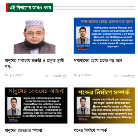
এই বিভাগের আরও খবর
মানুষের সবচেয়ে জরুরি ও প্রকৃত স্থায়ী
সমাধানের চেয়ে প্রচার বড় হলে
সম্...
মুক্ত আলাপ
মুক্ত আলাপ
1 month ago
1 month ago
মানুষের ভেতরের আয়না
শব্দের নির্মাণে সম্পর্ক