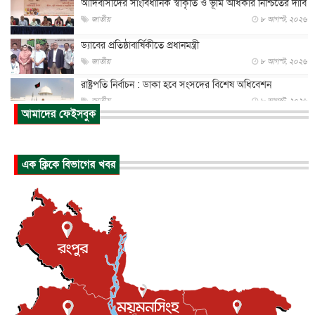
আদিবাসীদের সাংবিধানিক স্বীকৃতি ও ভূমি অধিকার নিশ্চিতের দাবি
জাতীয়
৮ আগস্ট, ২০২৬
ড্যাবের প্রতিষ্ঠাবার্ষিকীতে প্রধানমন্ত্রী
জাতীয়
৮ আগস্ট, ২০২৬
রাষ্ট্রপতি নির্বাচন : ডাকা হবে সংসদের বিশেষ অধিবেশন
জাতীয়
৮ আগস্ট, ২০২৬
আমাদের ফেইসবুক
প্রধানমন্ত্রীর সঙ্গে সাক্ষাতে খুদে শিল্পী অনুশ্রী রায়ের স্বপ...
জাতীয়
৮ আগস্ট, ২০২৬
এক ক্লিকে বিভাগের খবর
পাকিস্তান-তুরস্কের সঙ্গে প্রতিরক্ষা চুক্তি সৌদি আরবকে কতটা ন...
আন্তর্জাতিক
৮ আগস্ট, ২০২৬
যুক্তরাজ্যে গ্রুমিং কেলেঙ্কারি : পাকিস্তানির অপরাধে অস্বস্তি...
আন্তর্জাতিক
৮ আগস্ট, ২০২৬
বিরোধ কাটিয়ে কূটনৈতিক সম্পর্ক পুনঃস্থাপন করছে মেক্সিকো ও
পের...
আন্তর্জাতিক
৮ আগস্ট, ২০২৬
এবার ওটিটিতে মুক্তি পেল ‘মালিক’