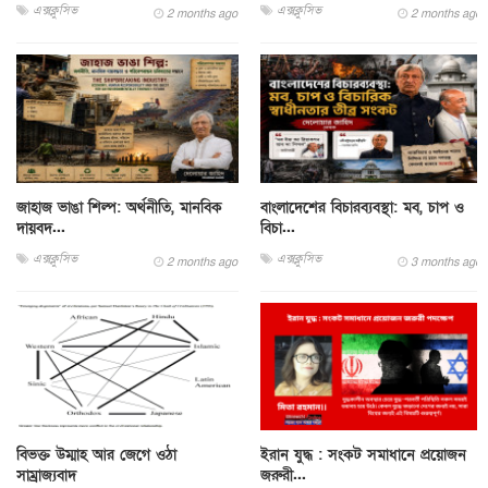
এক্সক্লুসিভ
এক্সক্লুসিভ
2 months ago
2 months ago
জাহাজ ভাঙা শিল্প: অর্থনীতি, মানবিক
বাংলাদেশের বিচারব্যবস্থা: মব, চাপ ও
দায়বদ...
বিচা...
এক্সক্লুসিভ
এক্সক্লুসিভ
2 months ago
3 months ago
বিভক্ত উম্মাহ আর জেগে ওঠা
ইরান যুদ্ধ : সংকট সমাধানে প্রয়োজন
সাম্রাজ্যবাদ
জরুরী...