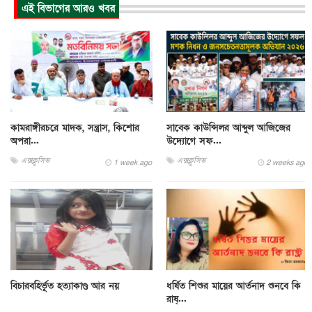
এই বিভাগের আরও খবর
কামরাঙ্গীরচরে মাদক, সন্ত্রাস, কিশোর
সাবেক কাউন্সিলর আব্দুল আজিজের
অপরা...
উদ্যোগে সফ...
এক্সক্লুসিভ
এক্সক্লুসিভ
1 week ago
2 weeks ago
বিচারবহির্ভূত হত্যাকাণ্ড আর নয়
ধর্ষিত শিশুর মায়ের আর্তনাদ শুনবে কি
রাষ্...