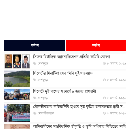
সর্বশেষ
জনপ্রিয়
সিলেট মিউজিক অ্যাসোসিয়েশন প্রতিষ্ঠা, কমিটি ঘোষণা
দেশজুড়ে
৮ আগস্ট, ২০২৬
সিলেটের মিনাটিলা যেন ‘মিনি সুইজারল্যান্ড’
দেশজুড়ে
৮ আগস্ট, ২০২৬
সিলেটে দুই বাসের সংঘর্ষে ৯ জনের প্রাণহানী
দেশজুড়ে
৮ আগস্ট, ২০২৬
মৌলভীবাজার কাউয়াদিঘি হাওরে সৃষ্ট কৃত্রিম জলাবদ্ধতার স্থায়ী স...
মৌলভীবাজার
৮ আগস্ট, ২০২৬
আদিবাসীদের সাংবিধানিক স্বীকৃতি ও ভূমি অধিকার নিশ্চিতের দাবি