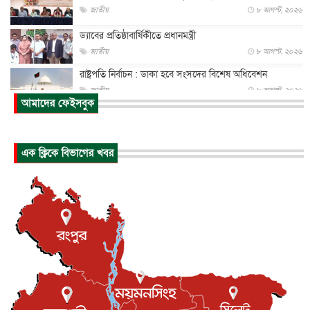
জাতীয়
৮ আগস্ট, ২০২৬
ড্যাবের প্রতিষ্ঠাবার্ষিকীতে প্রধানমন্ত্রী
জাতীয়
৮ আগস্ট, ২০২৬
রাষ্ট্রপতি নির্বাচন : ডাকা হবে সংসদের বিশেষ অধিবেশন
জাতীয়
৮ আগস্ট, ২০২৬
আমাদের ফেইসবুক
প্রধানমন্ত্রীর সঙ্গে সাক্ষাতে খুদে শিল্পী অনুশ্রী রায়ের স্বপ...
জাতীয়
৮ আগস্ট, ২০২৬
এক ক্লিকে বিভাগের খবর
পাকিস্তান-তুরস্কের সঙ্গে প্রতিরক্ষা চুক্তি সৌদি আরবকে কতটা ন...
আন্তর্জাতিক
৮ আগস্ট, ২০২৬
যুক্তরাজ্যে গ্রুমিং কেলেঙ্কারি : পাকিস্তানির অপরাধে অস্বস্তি...
আন্তর্জাতিক
৮ আগস্ট, ২০২৬
বিরোধ কাটিয়ে কূটনৈতিক সম্পর্ক পুনঃস্থাপন করছে মেক্সিকো ও
পের...
আন্তর্জাতিক
৮ আগস্ট, ২০২৬
এবার ওটিটিতে মুক্তি পেল ‘মালিক’
বিনোদন
৮ আগস্ট, ২০২৬