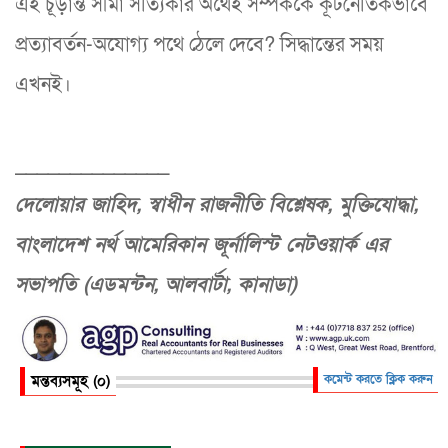
এই চূড়ান্ত সীমা সত্যিকার অর্থেই সম্পর্ককে কূটনৈতিকভাবে
প্রত্যাবর্তন-অযোগ্য পথে ঠেলে দেবে? সিদ্ধান্তের সময়
এখনই।
______________
দেলোয়ার জাহিদ, স্বাধীন রাজনীতি বিশ্লেষক, মুক্তিযোদ্ধা,
বাংলাদেশ নর্থ আমেরিকান জূর্নালিস্ট নেটওয়ার্ক এর
সভাপতি (এডমন্টন, আলবার্টা, কানাডা)
মন্তব্যসমূহ (০)
কমেন্ট করতে ক্লিক করুন