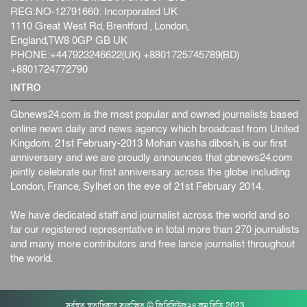
REG:NO-12791660: Incorporated UK
1110 Great West Rd, Brentford , London,
England,TW8 0GP GB UK
PHONE:+447923246622(UK) +8801725745789(BD)
+8801724772790
INTRO
Gbnews24.com is the most popular and owned journalists based
online news daily and news agency which broadcast from United
Kingdom. 21st February-2013 Mohan vasha dibosh, is our first
anniversary and we are proudly announces that gbnews24.com
jointly celebrate our first anniversary across the globe including
London, France, Sylhet on the eve of 21st February 2014.
We have dedicated staff and journalist across the world and so
far our registered representative in total more than 270 journalists
and many more contributors and free lance journalist throughout
the world.
সর্বস্বত্ব স্বত্বাধিকার সংরক্ষিত © জিবিনিউজ২৪.কম.বিডি 2023