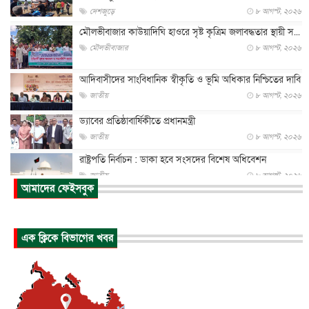
দেশজুড়ে
৮ আগস্ট, ২০২৬
মৌলভীবাজার কাউয়াদিঘি হাওরে সৃষ্ট কৃত্রিম জলাবদ্ধতার স্থায়ী স...
মৌলভীবাজার
৮ আগস্ট, ২০২৬
আদিবাসীদের সাংবিধানিক স্বীকৃতি ও ভূমি অধিকার নিশ্চিতের দাবি
জাতীয়
৮ আগস্ট, ২০২৬
ড্যাবের প্রতিষ্ঠাবার্ষিকীতে প্রধানমন্ত্রী
জাতীয়
৮ আগস্ট, ২০২৬
রাষ্ট্রপতি নির্বাচন : ডাকা হবে সংসদের বিশেষ অধিবেশন
জাতীয়
৮ আগস্ট, ২০২৬
আমাদের ফেইসবুক
প্রধানমন্ত্রীর সঙ্গে সাক্ষাতে খুদে শিল্পী অনুশ্রী রায়ের স্বপ...
জাতীয়
৮ আগস্ট, ২০২৬
এক ক্লিকে বিভাগের খবর
পাকিস্তান-তুরস্কের সঙ্গে প্রতিরক্ষা চুক্তি সৌদি আরবকে কতটা ন...
আন্তর্জাতিক
৮ আগস্ট, ২০২৬
যুক্তরাজ্যে গ্রুমিং কেলেঙ্কারি : পাকিস্তানির অপরাধে অস্বস্তি...
আন্তর্জাতিক
৮ আগস্ট, ২০২৬