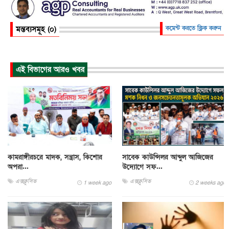
মন্তব্যসমূহ (০)
কমেন্ট করতে ক্লিক করুন
এই বিভাগের আরও খবর
কামরাঙ্গীরচরে মাদক, সন্ত্রাস, কিশোর
সাবেক কাউন্সিলর আব্দুল আজিজের
অপরা...
উদ্যোগে সফ...
এক্সক্লুসিভ
এক্সক্লুসিভ
1 week ago
2 weeks ago