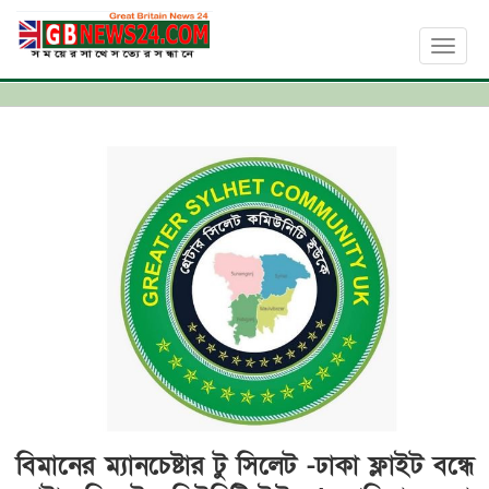
Toggl
naviga
বিমানের ম‍্যানচেষ্টার টু সিলেট -ঢাকা ফ্লাইট বন্ধে