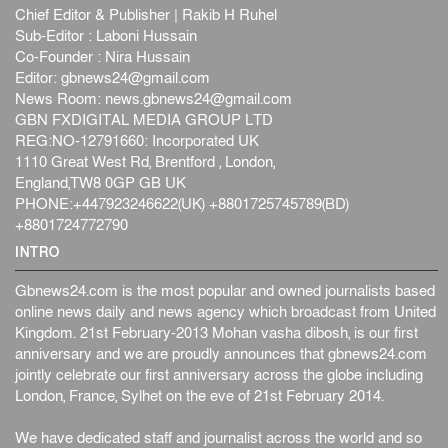
Chief Editor & Publisher | Rakib H Ruhel
Sub-Editor : Laboni Hussain
Co-Founder : Nira Hussain
Editor:
gbnews24@gmail.com
News Room:
news.gbnews24@gmail.com
GBN FXDIGITAL MEDIA GROUP LTD
REG:NO-12791660: Incorporated UK
1110 Great West Rd, Brentford , London,
England,TW8 0GP GB UK
PHONE:+447923246622(UK) +8801725745789(BD)
+8801724772790
INTRO
Gbnews24.com is the most popular and owned journalists based
online news daily and news agency which broadcast from United
Kingdom. 21st February-2013 Mohan vasha dibosh, is our first
anniversary and we are proudly announces that gbnews24.com
jointly celebrate our first anniversary across the globe including
London, France, Sylhet on the eve of 21st February 2014.
We have dedicated staff and journalist across the world and so