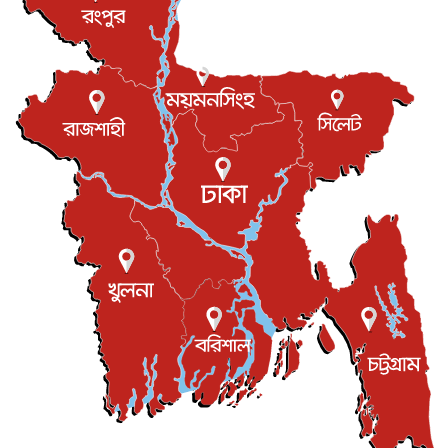
বিরোধ কাটিয়ে কূটনৈতিক সম্পর্ক পুনঃস্থাপন করছে মেক্সিকো ও
পের...
আন্তর্জাতিক
৮ আগস্ট, ২০২৬
এবার ওটিটিতে মুক্তি পেল ‘মালিক’
বিনোদন
৮ আগস্ট, ২০২৬
রিয়ালকে ‘না’ বলা রদ্রির জন্য বার্সার কাছে কত চাইল ম্যানসিটি
খেলাধুলা
৮ আগস্ট, ২০২৬
শিল্পকলায় চলচ্চিত্র উৎসব, বিনা মূল্যে দেখা যাবে ৬ সিনেমা
বিনোদন
৮ আগস্ট, ২০২৬
ইস্ট লন্ডন মসজিদের জুমার খুতবা : “কুরআন হোক জীবন দেখার
লেন্স...
ইসলাম ও জীবন
৭ আগস্ট, ২০২৬
সিলেটের কন্যা মোহিনী রশিদ এনওয়াইপিডির উচ্চপদস্থ কর্মকর্তা
দেশজুড়ে
৬ আগস্ট, ২০২৬
আজ থেকে সবার জন্য উন্মুক্ত জুলাই স্মৃতি জাদুঘর
জাতীয়
৬ আগস্ট, ২০২৬