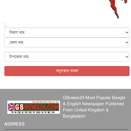
ফের বন্যার আশঙ্কা, ১০ জেলায় সতর্কতা
জাতীয়
৬ আগস্ট, ২০২৬
;
জুলাইয়ের কৃতিত্ব নেওয়ার জন্য সবাই প্রতিযোগিতায় নেমেছে :
স্বর...
জাতীয়
৬ আগস্ট, ২০২৬
ফ্যাসিবাদবিরোধী আন্দোলনে হত্যাকাণ্ডের বিচার হবে স্বচ্ছ, নিরপ...
জাতীয়
৬ আগস্ট, ২০২৬
অনুসন্ধান করুন
GBnews24 Most Popular Bangla
& English Newspaper Published
From United Kingdom &
Bangladesh
ADDRESS