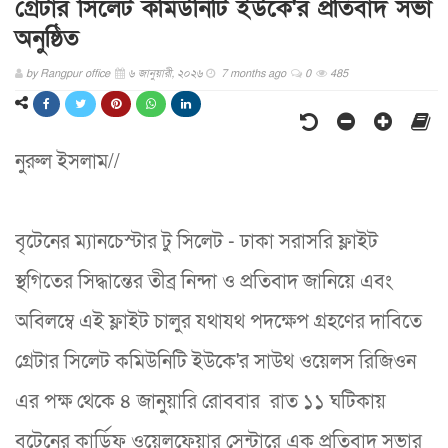
গ্রেটার সিলেট কমিউনিটি ইউকে'র প্রতিবাদ সভা
অনুষ্ঠিত
by
Rangpur office
৬ জানুয়ারী, ২০২৬
7 months ago
0
485
নুরুল ইসলাম//
বৃটেনের ম্যানচেস্টার টু সিলেট - ঢাকা সরাসরি ফ্লাইট
স্থগিতের সিদ্ধান্তের তীব্র নিন্দা ও প্রতিবাদ জানিয়ে এবং
অবিলম্বে এই ফ্লাইট চালুর যথাযথ পদক্ষেপ গ্রহণের দাবিতে
গ্রেটার সিলেট কমিউনিটি ইউকে'র সাউথ ওয়েলস রিজিওন
এর পক্ষ থেকে ৪ জানুয়ারি রোববার রাত ১১ ঘটিকায়
বৃটেনের কার্ডিফ ওয়েলফেয়ার সেন্টারে এক প্রতিবাদ সভার