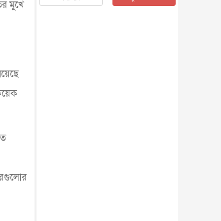
র মুখে
জাতীয়
৫ আগস্ট, ২০২৬
জুলাই গণ-অভ্যুত্থান দিবস আজ,
স্মরণে দেশজুড়ে কর্মসূচি
জাতীয়
৫ আগস্ট, ২০২৬
জনগণ পরিবর্তন চেয়েছে বলেই
জুলাই আন্দোলন সফল : প্রধানমন্ত্রী
নিয়েছে
জাতীয়
৫ আগস্ট, ২০২৬
 কয়েক
বেনজীর আহমেদের সঙ্গে পরীমনির
ঘনিষ্ঠ সম্পর্ক ছিল : নাসির মাহম...
জাতীয়
৫ আগস্ট, ২০২৬
হরমুজ নিয়ে ইরান-মার্কিন চুক্তি
রত
হতে পারে আজ : মার্কিন অর্থমন...
আন্তর্জাতিক
৫ আগস্ট, ২০২৬
পৃথিবীর দিকে আসছে বিধ্বংসী
ারগুলোর
বস্তু, পারমাণবিক বোমা দিয়ে করা
হব...
আন্তর্জাতিক
৫ আগস্ট, ২০২৬
কেনিয়ায় ১৫ হাতির রহস্যজনক
মৃত্যু, সন্দেহের মুখে কীটনাশকের