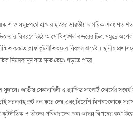
আকাশ ও সমুদ্রপথে হাজার হাজার ভারতীয় নাগরিক এবং শত শত
জ্ঞতার বিবরণে উঠে আসে বিশৃঙ্খল বন্দরের চিত্র, সমুদ্রে অপেক্
িত করতে ক্লান্ত কূটনীতিকদের নিরলস প্রচেষ্টা। স্থানীয় প্রশাস
টনৈতিক নিয়মকানুন কত দ্রুত ভেঙে পড়তে পারে।
ানে। জাতীয় সেনাবাহিনী ও র‍্যাপিড সাপোর্ট ফোর্সের সংঘর্ষ খ
লড়াই সরবরাহ রুট বন্ধ করে দেয় এবং বিদেশি মিশনগুলোকে সরা
ো কূটনীতিক ও তাঁদের পরিবারদের জন্য আসন্ন বিপদের কথা উল্