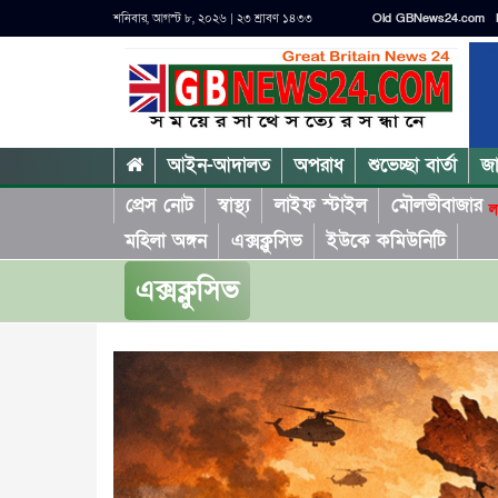
শনিবার, আগস্ট ৮, ২০২৬ | ২৩ শ্রাবণ ১৪৩৩
Old GBNews24.com
আইন-আদালত
অপরাধ
শুভেচ্ছা বার্তা
জ
প্রেস নোট
স্বাস্থ্য
লাইফ স্টাইল
মৌলভীবাজার
ল
মহিলা অঙ্গন
এক্সক্লুসিভ
ইউকে কমিউনিটি
এক্সক্লুসিভ