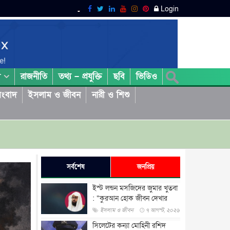
Login
রাজনীতি
তথ্য – প্রযুক্তি
ছবি
ভিডিও
া
ংবাদ
ইসলাম ও জীবন
নারী ও শিশু
সর্বশেষ
জনপ্রিয়
ইস্ট লন্ডন মসজিদের জুমার খুতবা
: “কুরআন হোক জীবন দেখার
লেন্স...
ইসলাম ও জীবন
৭ আগস্ট, ২০২৬
সিলেটের কন্যা মোহিনী রশিদ