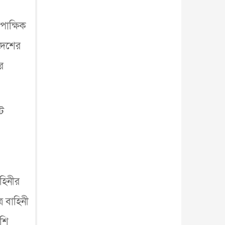
ব্...
আন্তর্জাতিক
৫ আগস্ট, ২০২৬
িপাক্ষিক
 দেশের
র
ট
হিনীর
র বাহিনী
েশি