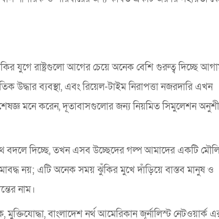
মকির যুগে রাষ্ট্রগুলো আগের চেয়ে অনেক বেশি গুরুত্ব দিচ্ছে আগ
বহুজাতিক উদ্ধার ব্যবস্থা, এবং রিয়েল-টাইম নিরাপত্তা নজরদারি এখন
শেষজ্ঞ মনে করেন, দূতাবাসগুলোর জন্য নিয়মিত সিমুলেশন অনু
পথ বদলে দিচ্ছে, তখন এসব উচ্ছেদের গল্প আমাদের একটি মৌল
মাবদ্ধ নয়; এটি অনেক সময় ঝুঁকির মুখে দাঁড়িয়ে বাস্তব মানুষ ও
ন্তের নাম।
 মুক্তিযোদ্ধা, বাংলাদেশ নর্থ আমেরিকান জূর্নালিস্ট নেটওয়ার্ক এ