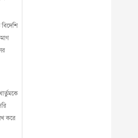
 বিদেশি
ষমাণ
নের
ার্তুমকে
সরি
লেখ করে