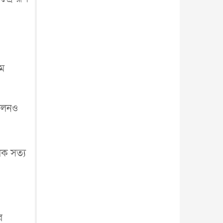
াম
শীলনও
িক সত্য
র