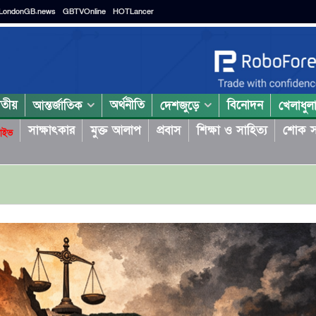
LondonGB.news
GBTVOnline
HOTLancer
াতীয়
অর্থনীতি
বিনোদন
আন্তর্জাতিক
দেশজুড়ে
খেলাধুল
সাক্ষাৎকার
মুক্ত আলাপ
প্রবাস
শিক্ষা ও সাহিত্য
শোক স
াইভ