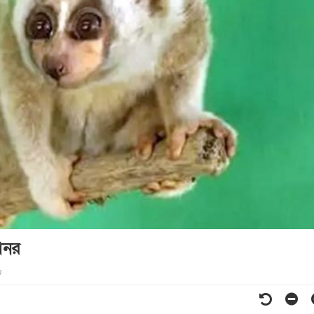
বানর
0