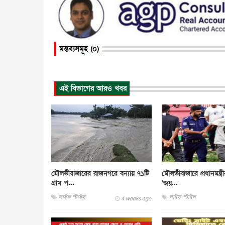
মন্তব্যসমূহ (০)
এই বিভাগের আরও খবর
মৌলভীবাজারের রাজনগরে বন্যায় ৭১টি
মৌলভীবাজারে প্রধানমন্ত্রী
গ্রাম প...
‘জয়...
লাইফ স্টাইল
লাইফ স্টাইল
4 weeks ago