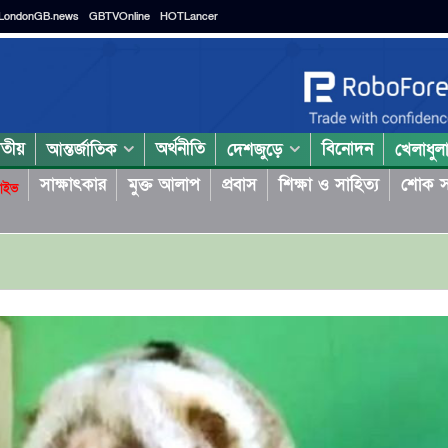
LondonGB.news
GBTVOnline
HOTLancer
াতীয়
অর্থনীতি
বিনোদন
আন্তর্জাতিক
দেশজুড়ে
খেলাধুল
সাক্ষাৎকার
মুক্ত আলাপ
প্রবাস
শিক্ষা ও সাহিত্য
শোক স
াইভ