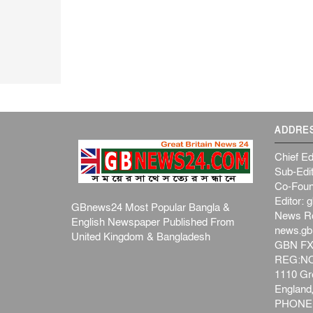
ADDRE
Chief Ed
Sub-Edit
Co-Foun
Editor:
g
GBnews24 Most Popular Bangla &
News R
English Newspaper Published From
news.g
United Kingdom & Bangladesh
GBN FX
REG:NO-
1110 Gre
Englan
PHONE: