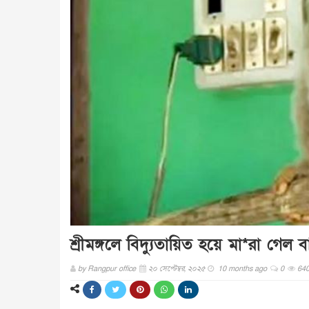
শ্রীমঙ্গলে বিদ্যুতায়িত হয়ে মা*রা গেল 
by
Rangpur office
২০ সেপ্টেম্বর, ২০২৫
10 months ago
0
64