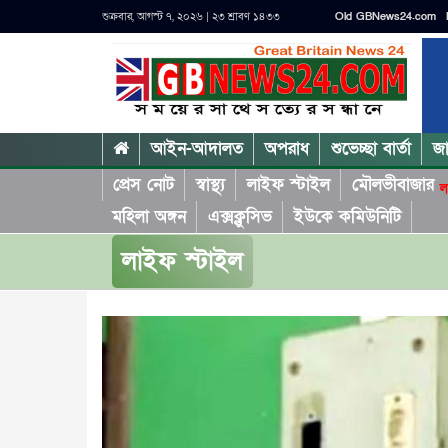
শুক্রবার, আগস্ট ৭, ২০২৬ | ২৩ শ্রাবণ ১৪৩৩
Old GBNews24.com
আইন-আদালত
অপরাধ
শুভেচ্ছা বার্তা
জ
প্রেস নোট
স্বাস্থ্য
লাইফ স্টাইল
মৌলভীবাজার
ল
মহিলা অঙ্গন
এক্সক্লুসিভ
ইউকে কমিউনিটি
লাইফ স্টাইল