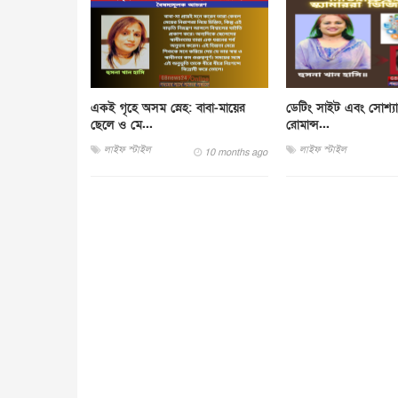
একই গৃহে অসম স্নেহ: বাবা-মায়ের
ডেটিং সাইট এবং সোশ্যা
ছেলে ও মে...
রোমান্স...
লাইফ স্টাইল
লাইফ স্টাইল
10 months ago