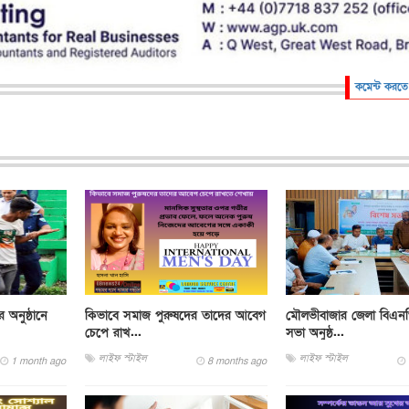
কমেন্ট করতে
র অনুষ্ঠানে
কিভাবে সমাজ পুরুষদের তাদের আবেগ
মৌলভীবাজার জেলা বিএনপ
চেপে রাখ...
সভা অনুষ্ঠ...
লাইফ স্টাইল
লাইফ স্টাইল
1 month ago
8 months ago