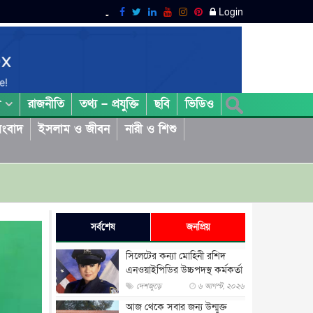
Login
রাজনীতি
তথ্য – প্রযুক্তি
ছবি
ভিডিও
া
ংবাদ
ইসলাম ও জীবন
নারী ও শিশু
সর্বশেষ
জনপ্রিয়
সিলেটের কন্যা মোহিনী রশিদ
এনওয়াইপিডির উচ্চপদস্থ কর্মকর্তা
দেশজুড়ে
৬ আগস্ট, ২০২৬
আজ থেকে সবার জন্য উন্মুক্ত