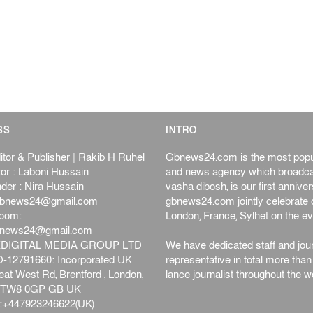
SS
INTRO
itor & Publisher | Rakib H Ruhel
Gbnews24.com is the most popul
or : Laboni Hussain
and news agency which broadca
der : Nira Hussain
vasha dibosh, is our first anniv
bnews24@gmail.com
gbnews24.com jointly celebrate o
oom:
London, France, Sylhet on the ev
bnews24@gmail.com
DIGITAL MEDIA GROUP LTD
We have dedicated staff and jour
12791660: Incorporated UK
representative in total more tha
at West Rd, Brentford , London,
lance journalist throughout the wo
d,TW8 0GP GB UK
+447923246622(UK)