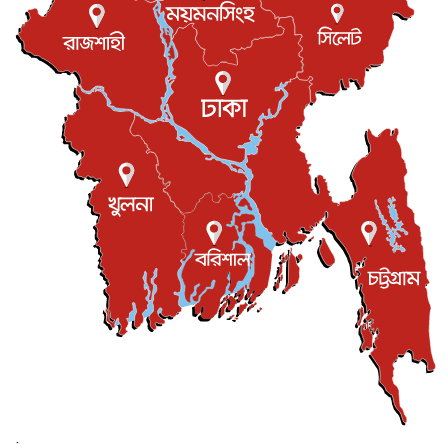
এবার ওটিটিতে মুক্তি পেল ‘মালিক’
বিনোদন
৮ আগস্ট, ২০২৬
রিয়ালকে ‘না’ বলা রদ্রির জন্য বার্সার কাছে কত চাইল ম্যানসিটি
খেলাধুলা
৮ আগস্ট, ২০২৬
শিল্পকলায় চলচ্চিত্র উৎসব, বিনা মূল্যে দেখা যাবে ৬ সিনেমা
বিনোদন
৮ আগস্ট, ২০২৬
ইস্ট লন্ডন মসজিদের জুমার খুতবা : “কুরআন হোক জীবন দেখার
লেন্স...
ইসলাম ও জীবন
৭ আগস্ট, ২০২৬
সিলেটের কন্যা মোহিনী রশিদ এনওয়াইপিডির উচ্চপদস্থ কর্মকর্তা
দেশজুড়ে
৬ আগস্ট, ২০২৬
আজ থেকে সবার জন্য উন্মুক্ত জুলাই স্মৃতি জাদুঘর
জাতীয়
৬ আগস্ট, ২০২৬
ফের বন্যার আশঙ্কা, ১০ জেলায় সতর্কতা
জাতীয়
৬ আগস্ট, ২০২৬
;