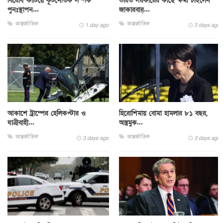
বিরোধ কাটিয়ে কূটনৈতিক সম্পর্ক
ভারত সরকারের কাছে ক্ষমা চাইলেন
পুনঃস্থাপন...
জাকারবার্...
আন্তর্জাতিক
আন্তর্জাতিক
1 day ago
3 days ago
আকাশে ট্রাম্পের হেলিকপ্টার ও
হিরোশিমায় বোমা হামলার ৮১ বছর,
যাত্রীবাহী...
অস্ত্রমুক...
আন্তর্জাতিক
আন্তর্জাতিক
3 days ago
3 days ago