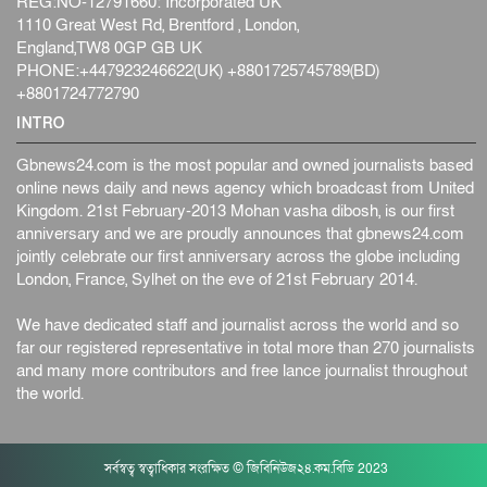
REG:NO-12791660: Incorporated UK
সব সরকারি দপ্তরের জন্য জরুরি নির্দেশনা
1110 Great West Rd, Brentford , London,
জাতীয়
১ day পূর্বে
England,TW8 0GP GB UK
PHONE:+447923246622(UK) +8801725745789(BD)
সম্পত্তি দান করলেও জীবদ্দশায় ভোগদখলের অধিকার থাকবে
+8801724772790
জাতীয়
১ day পূর্বে
INTRO
বাংলাদেশ-কোরিয়ার অর্থনৈতিক সম্পর্ক নতুন দিগন্ত উন্মোচন
করবে...
Gbnews24.com is the most popular and owned journalists based
online news daily and news agency which broadcast from United
জাতীয়
১ day পূর্বে
Kingdom. 21st February-2013 Mohan vasha dibosh, is our first
যুক্তরাষ্ট্রের সঙ্গে আলোচনার দাবি নাকচ করল ইরান
anniversary and we are proudly announces that gbnews24.com
আন্তর্জাতিক
১ day পূর্বে
jointly celebrate our first anniversary across the globe including
London, France, Sylhet on the eve of 21st February 2014.
‘ট্রাম্প প্রশাসন না থাকলে তেল শিল্প ধ্বংস হয়ে যেত’, দাবি মা...
আন্তর্জাতিক
১ day পূর্বে
We have dedicated staff and journalist across the world and so
far our registered representative in total more than 270 journalists
যৌন হয়রানির মামলায় কুস্তির সাবেক প্রধানকে খালাস দিয়েছেন
and many more contributors and free lance journalist throughout
ভা...
the world.
আন্তর্জাতিক
১ day পূর্বে
পাকিস্তানে আত্মঘাতী হামলায় নিহত বেড়ে ১৭
আন্তর্জাতিক
১ day পূর্বে
সর্বস্বত্ব স্বত্বাধিকার সংরক্ষিত © জিবিনিউজ২৪.কম.বিডি 2023