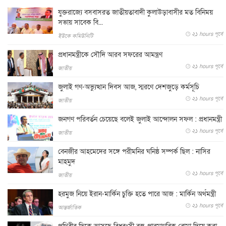
যুক্তরাজ্যে বসবাসরত জাতীয়তাবাদী কুলাউড়াবাসীর মত বিনিময়
সভায় সাবেক বি...
২১ hours পূর্বে
ইউকে কমিউনিটি
প্রধানমন্ত্রীকে সৌদি আরব সফরের আমন্ত্রণ
২১ hours পূর্বে
জাতীয়
জুলাই গণ-অভ্যুত্থান দিবস আজ, স্মরণে দেশজুড়ে কর্মসূচি
২১ hours পূর্বে
জাতীয়
জনগণ পরিবর্তন চেয়েছে বলেই জুলাই আন্দোলন সফল : প্রধানমন্ত্রী
২১ hours পূর্বে
জাতীয়
বেনজীর আহমেদের সঙ্গে পরীমনির ঘনিষ্ঠ সম্পর্ক ছিল : নাসির
মাহমুদ
২১ hours পূর্বে
জাতীয়
হরমুজ নিয়ে ইরান-মার্কিন চুক্তি হতে পারে আজ : মার্কিন অর্থমন্ত্রী
২১ hours পূর্বে
আন্তর্জাতিক