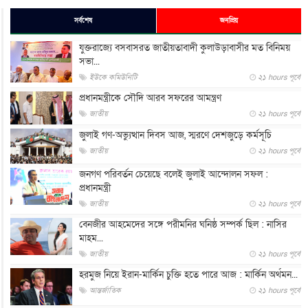
সর্বশেষ
জনপ্রিয়
যুক্তরাজ্যে বসবাসরত জাতীয়তাবাদী কুলাউড়াবাসীর মত বিনিময়
সভা...
ইউকে কমিউনিটি
২১ hours পূর্বে
প্রধানমন্ত্রীকে সৌদি আরব সফরের আমন্ত্রণ
জাতীয়
২১ hours পূর্বে
জুলাই গণ-অভ্যুত্থান দিবস আজ, স্মরণে দেশজুড়ে কর্মসূচি
জাতীয়
২১ hours পূর্বে
জনগণ পরিবর্তন চেয়েছে বলেই জুলাই আন্দোলন সফল :
প্রধানমন্ত্রী
জাতীয়
২১ hours পূর্বে
বেনজীর আহমেদের সঙ্গে পরীমনির ঘনিষ্ঠ সম্পর্ক ছিল : নাসির
মাহম...
জাতীয়
২১ hours পূর্বে
হরমুজ নিয়ে ইরান-মার্কিন চুক্তি হতে পারে আজ : মার্কিন অর্থমন...
আন্তর্জাতিক
২১ hours পূর্বে