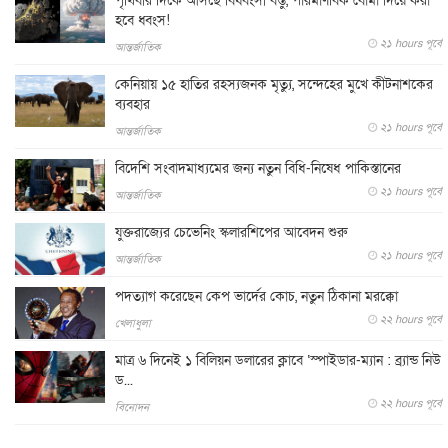
পৃথিবীর দিকে আসছে বিধ্বংসী বস্তু, পারমাণবিক বোমা দিয়ে করা
হবে ধ্বংস!
২১ hours পূর্বে
আন্তর্জাতিক
কেনিয়ায় ১৫ হাতির রহস্যজনক মৃত্যু, সন্দেহের মুখে কীটনাশকের
ব্যবহার
২১ hours পূর্বে
আন্তর্জাতিক
বিদেশি সংবাদমাধ্যমের জন্য নতুন বিধি-নিষেধ পাকিস্তানের
২১ hours পূর্বে
আন্তর্জাতিক
যুক্তরাজ্যের চেভেনিং স্কলারশিপের আবেদন শুরু
২১ hours পূর্বে
আন্তর্জাতিক
পদত্যাগ করেছেন কেপ ভার্দের কোচ, নতুন ঠিকানা মরক্কো
২২ hours পূর্বে
খেলাধুলা
মাত্র ৬ দিনেই ১ বিলিয়ন ডলারের ক্লাবে ‘স্পাইডার-ম্যান : ব্র্যান্ড নিউ
ড...
২২ hours পূর্বে
বিনোদন