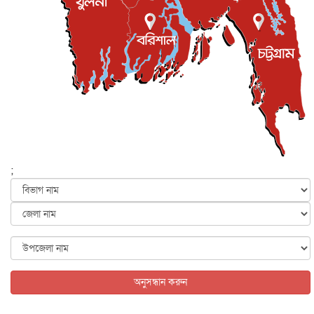
জনগণ পরিবর্তন চেয়েছে বলেই জুলাই আন্দোলন সফল :
প্রধানমন্ত্রী
জাতীয়
৫ আগস্ট, ২০২৬
বেনজীর আহমেদের সঙ্গে পরীমনির ঘনিষ্ঠ সম্পর্ক ছিল : নাসির
মাহম...
জাতীয়
৫ আগস্ট, ২০২৬
হরমুজ নিয়ে ইরান-মার্কিন চুক্তি হতে পারে আজ : মার্কিন অর্থমন...
আন্তর্জাতিক
৫ আগস্ট, ২০২৬
পৃথিবীর দিকে আসছে বিধ্বংসী বস্তু, পারমাণবিক বোমা দিয়ে করা
হব...
;
আন্তর্জাতিক
৫ আগস্ট, ২০২৬
কেনিয়ায় ১৫ হাতির রহস্যজনক মৃত্যু, সন্দেহের মুখে কীটনাশকের
ব্...
আন্তর্জাতিক
৫ আগস্ট, ২০২৬
বিদেশি সংবাদমাধ্যমের জন্য নতুন বিধি-নিষেধ পাকিস্তানের
আন্তর্জাতিক
৫ আগস্ট, ২০২৬
অনুসন্ধান করুন