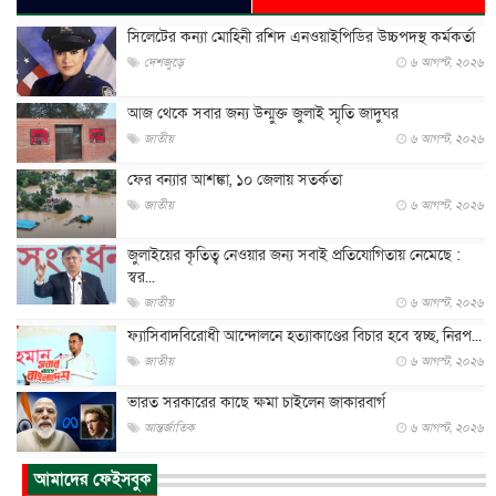
সিলেটের কন্যা মোহিনী রশিদ এনওয়াইপিডির উচ্চপদস্থ কর্মকর্তা
দেশজুড়ে
৬ আগস্ট, ২০২৬
আজ থেকে সবার জন্য উন্মুক্ত জুলাই স্মৃতি জাদুঘর
জাতীয়
৬ আগস্ট, ২০২৬
ফের বন্যার আশঙ্কা, ১০ জেলায় সতর্কতা
জাতীয়
৬ আগস্ট, ২০২৬
জুলাইয়ের কৃতিত্ব নেওয়ার জন্য সবাই প্রতিযোগিতায় নেমেছে :
স্বর...
জাতীয়
৬ আগস্ট, ২০২৬
ফ্যাসিবাদবিরোধী আন্দোলনে হত্যাকাণ্ডের বিচার হবে স্বচ্ছ, নিরপ...
জাতীয়
৬ আগস্ট, ২০২৬
ভারত সরকারের কাছে ক্ষমা চাইলেন জাকারবার্গ
আন্তর্জাতিক
৬ আগস্ট, ২০২৬
আকাশে ট্রাম্পের হেলিকপ্টার ও যাত্রীবাহী বিমান মুখোমুখি, তদন্...
আমাদের ফেইসবুক
আন্তর্জাতিক
৬ আগস্ট, ২০২৬