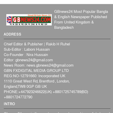
GBnews24 Most Popular Bangla
& English Newspaper Published
From United Kingdom &
Bangladesh
ADDRESS
Chief Editor & Publisher | Rakib H Ruhel
Sub-Editor : Laboni Hussain
Co-Founder : Nira Hussain
Editor:
gbnews24@gmail.com
News Room:
news.gbnews24@gmail.com
GBN FXDIGITAL MEDIA GROUP LTD
REG:NO-12791660: Incorporated UK
1110 Great West Rd, Brentford , London,
England,TW8 0GP GB UK
PHONE:+447923246622(UK) +8801725745789(BD)
+8801724772790
INTRO