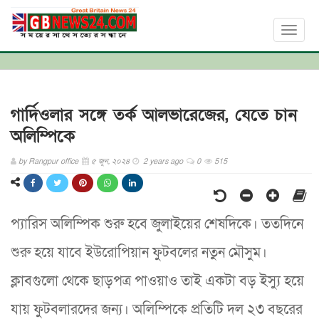
Toggl
naviga
গার্দিওলার সঙ্গে তর্ক আলভারেজের, যেতে চান
অলিম্পিকে
by
Rangpur office
৫ জুন, ২০২৪
2 years ago
0
515
প্যারিস অলিম্পিক শুরু হবে জুলাইয়ের শেষদিকে। ততদিনে
শুরু হয়ে যাবে ইউরোপিয়ান ফুটবলের নতুন মৌসুম।
ক্লাবগুলো থেকে ছাড়পত্র পাওয়াও তাই একটা বড় ইস্যু হয়ে
যায় ফুটবলারদের জন্য। অলিম্পিকে প্রতিটি দল ২৩ বছরের