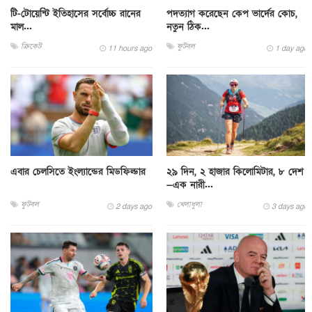
টি-টোয়েন্টি ইতিহাসের সর্বোচ্চ রানের
পদত্যাগ করেছেন কেপ ভার্দের কোচ,
মাল...
নতুন ঠিক...
ক্রিকেট
ফুটবল
11 hours ago
1 day ago
এবার চেলসিতে ইংল্যান্ডের মিডফিল্ডার
২৯ দিন, ২ হাজার কিলোমিটার, ৮ দেশ
—এক নারী...
ফুটবল
খেলাধুলা
2 days ago
3 days ago