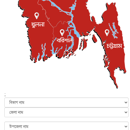
শিল্পকলায় চলচ্চিত্র উৎসব, বিনা মূল্যে দেখা যাবে ৬ সিনেমা
বিনোদন
৮ আগস্ট, ২০২৬
ইস্ট লন্ডন মসজিদের জুমার খুতবা : “কুরআন হোক জীবন দেখার
লেন্স...
ইসলাম ও জীবন
৭ আগস্ট, ২০২৬
সিলেটের কন্যা মোহিনী রশিদ এনওয়াইপিডির উচ্চপদস্থ কর্মকর্তা
দেশজুড়ে
৬ আগস্ট, ২০২৬
আজ থেকে সবার জন্য উন্মুক্ত জুলাই স্মৃতি জাদুঘর
জাতীয়
৬ আগস্ট, ২০২৬
ফের বন্যার আশঙ্কা, ১০ জেলায় সতর্কতা
জাতীয়
৬ আগস্ট, ২০২৬
;
জুলাইয়ের কৃতিত্ব নেওয়ার জন্য সবাই প্রতিযোগিতায় নেমেছে :
স্বর...
জাতীয়
৬ আগস্ট, ২০২৬
ফ্যাসিবাদবিরোধী আন্দোলনে হত্যাকাণ্ডের বিচার হবে স্বচ্ছ, নিরপ...
জাতীয়
৬ আগস্ট, ২০২৬