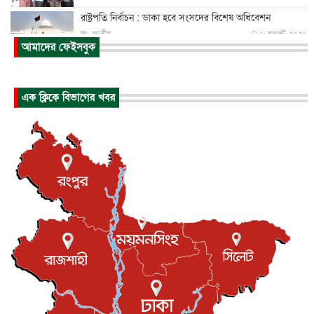
রাষ্ট্রপতি নির্বাচন : ডাকা হবে সংসদের বিশেষ অধিবেশন
জাতীয়
৮ আগস্ট, ২০২৬
আমাদের ফেইসবুক
প্রধানমন্ত্রীর সঙ্গে সাক্ষাতে খুদে শিল্পী অনুশ্রী রায়ের স্বপ...
জাতীয়
৮ আগস্ট, ২০২৬
এক ক্লিকে বিভাগের খবর
পাকিস্তান-তুরস্কের সঙ্গে প্রতিরক্ষা চুক্তি সৌদি আরবকে কতটা ন...
আন্তর্জাতিক
৮ আগস্ট, ২০২৬
যুক্তরাজ্যে গ্রুমিং কেলেঙ্কারি : পাকিস্তানির অপরাধে অস্বস্তি...
আন্তর্জাতিক
৮ আগস্ট, ২০২৬
বিরোধ কাটিয়ে কূটনৈতিক সম্পর্ক পুনঃস্থাপন করছে মেক্সিকো ও
পের...
আন্তর্জাতিক
৮ আগস্ট, ২০২৬
এবার ওটিটিতে মুক্তি পেল ‘মালিক’
বিনোদন
৮ আগস্ট, ২০২৬
রিয়ালকে ‘না’ বলা রদ্রির জন্য বার্সার কাছে কত চাইল ম্যানসিটি
খেলাধুলা
৮ আগস্ট, ২০২৬