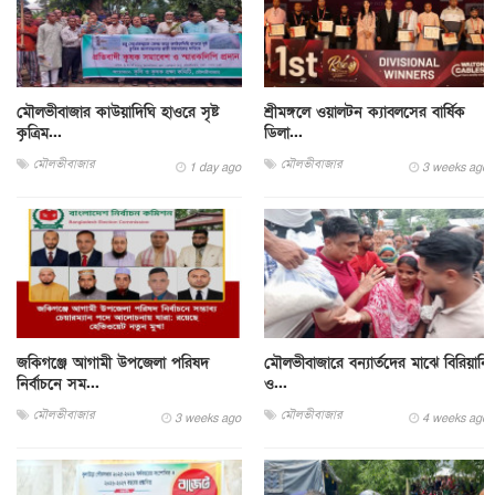
মৌলভীবাজার কাউয়াদিঘি হাওরে সৃষ্ট
শ্রীমঙ্গলে ওয়ালটন ক্যাবলসের বার্ষিক
কৃত্রিম...
ডিলা...
মৌলভীবাজার
মৌলভীবাজার
1 day ago
3 weeks ago
জকিগঞ্জে আগামী উপজেলা পরিষদ
মৌলভীবাজারে বন্যার্তদের মাঝে বিরিয়ানি
নির্বাচনে সম...
ও...
মৌলভীবাজার
মৌলভীবাজার
3 weeks ago
4 weeks ago