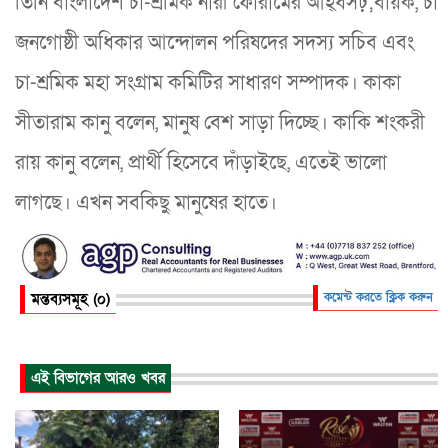
তিনি বাংলাদেশ চা-শ্রমিক নারী ফোরামের আহ্ধসঢ়;বায়ক, চা
জনগোষ্ঠী অধিকার আন্দোলন পরিষদের সদস্য সচিব এবং
চা-শ্রমিক মহা সংগ্রাম কমিটির সাধারণ সম্পাদক। কাকা
সীতারাম কানু বলেন, মানুষ বেশ সাড়া দিচ্ছে। কাকি শংকরী
রায় কানু বলেন, প্রার্থী হিসেবে দাঁড়াইছে, এতেই ভালো
লাগছে। এখন সবকিছু মানুষের হাতে।
মন্তব্যসমূহ (০)
কমেন্ট করতে ক্লিক করুন
এই বিভাগের আরও খবর