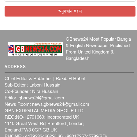
অনুসন্ধান করুন
GBnews24 Most Popular Bangla
& English Newspaper Published
From United Kingdom &
Bangladesh
ADDRESS
Chief Editor & Publisher | Rakib H Ruhel
Sub-Editor : Laboni Hussain
Co-Founder : Nira Hussain
Editor:
gbnews24@gmail.com
News Room:
news.gbnews24@gmail.com
GBN FXDIGITAL MEDIA GROUP LTD
REG:NO-12791660: Incorporated UK
1110 Great West Rd, Brentford , London,
England,TW8 0GP GB UK
PHONE:+447923246622(UK) +8801725745789(BD)