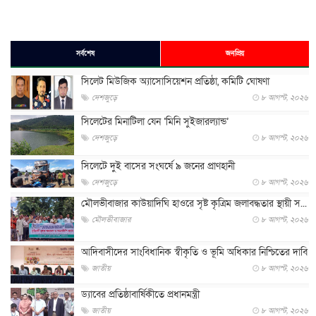
সর্বশেষ
জনপ্রিয়
সিলেট মিউজিক অ্যাসোসিয়েশন প্রতিষ্ঠা, কমিটি ঘোষণা
দেশজুড়ে
৮ আগস্ট, ২০২৬
সিলেটের মিনাটিলা যেন ‘মিনি সুইজারল্যান্ড’
দেশজুড়ে
৮ আগস্ট, ২০২৬
সিলেটে দুই বাসের সংঘর্ষে ৯ জনের প্রাণহানী
দেশজুড়ে
৮ আগস্ট, ২০২৬
মৌলভীবাজার কাউয়াদিঘি হাওরে সৃষ্ট কৃত্রিম জলাবদ্ধতার স্থায়ী স...
মৌলভীবাজার
৮ আগস্ট, ২০২৬
আদিবাসীদের সাংবিধানিক স্বীকৃতি ও ভূমি অধিকার নিশ্চিতের দাবি
জাতীয়
৮ আগস্ট, ২০২৬
ড্যাবের প্রতিষ্ঠাবার্ষিকীতে প্রধানমন্ত্রী
জাতীয়
৮ আগস্ট, ২০২৬