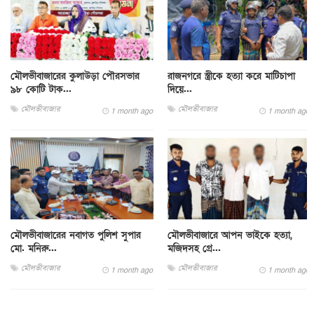
মৌলভীবাজারের কুলাউড়া পৌরসভার
রাজনগরে স্ত্রীকে হত্যা করে মাটিচাপা
৯৮ কোটি টাক...
দিয়ে...
মৌলভীবাজার
মৌলভীবাজার
1 month ago
1 month ago
মৌলভীবাজারের নবাগত পুলিশ সুপার
মৌলভীবাজারে আপন ভাইকে হত্যা,
মো. মনিরু...
মজিদসহ গ্রে...
মৌলভীবাজার
মৌলভীবাজার
1 month ago
1 month ago