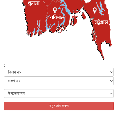
জাতীয়
৫ আগস্ট, ২০২৬
জুলাই গণ-অভ্যুত্থান দিবস আজ, স্মরণে দেশজুড়ে কর্মসূচি
জাতীয়
৫ আগস্ট, ২০২৬
জনগণ পরিবর্তন চেয়েছে বলেই জুলাই আন্দোলন সফল :
প্রধানমন্ত্রী
জাতীয়
৫ আগস্ট, ২০২৬
বেনজীর আহমেদের সঙ্গে পরীমনির ঘনিষ্ঠ সম্পর্ক ছিল : নাসির
মাহম...
জাতীয়
৫ আগস্ট, ২০২৬
হরমুজ নিয়ে ইরান-মার্কিন চুক্তি হতে পারে আজ : মার্কিন অর্থমন...
;
আন্তর্জাতিক
৫ আগস্ট, ২০২৬
পৃথিবীর দিকে আসছে বিধ্বংসী বস্তু, পারমাণবিক বোমা দিয়ে করা
হব...
আন্তর্জাতিক
৫ আগস্ট, ২০২৬
কেনিয়ায় ১৫ হাতির রহস্যজনক মৃত্যু, সন্দেহের মুখে কীটনাশকের
ব্...
অনুসন্ধান করুন
আন্তর্জাতিক
৫ আগস্ট, ২০২৬