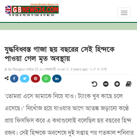
Toggl
naviga
যুদ্ধবিধ্বস্ত গাজা ছয় বছরের সেই হিন্দকে
পাওয়া গেল মৃত অবস্থায়
by
Rangpur office
১০ ফেব্রুয়ারী, ২০২৪
2 years ago
0
576
‘তোমরা এসে আমাকে নিয়ে যাও। ট্যাংক খুব কাছে চলে
এসেছে।’ নিখোঁজ হয়ে যাওয়ার আগে আতঙ্ক জড়ানো কণ্ঠে
প্রায় ফিসফিস করে এ কথাগুলোই বলেছিল ছয় বছরের হিন্দ
রজব। সেই হিন্দকে অবশেষে দুই সপ্তাহ পর গতকাল শনিবার