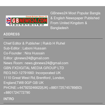
GBnews24 Most Popular Bangla
& English Newspaper Published
From United Kingdom &
Bangladesh
ADDRESS
Chief Editor & Publisher | Rakib H Ruhel
Sub-Editor : Laboni Hussain
Co-Founder : Nira Hussain
Editor:
gbnews24@gmail.com
News Room:
news.gbnews24@gmail.com
GBN FXDIGITAL MEDIA GROUP LTD
REG:NO-12791660: Incorporated UK
1110 Great West Rd, Brentford , London,
England,TW8 0GP GB UK
PHONE:+447923246622(UK) +8801725745789(BD)
+8801724772790
INTRO