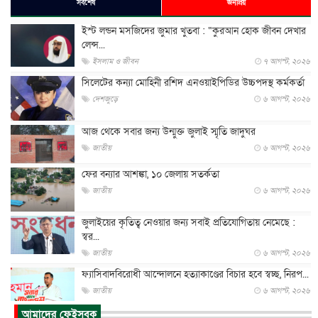
সর্বশেষ
জনপ্রিয়
ইস্ট লন্ডন মসজিদের জুমার খুতবা : “কুরআন হোক জীবন দেখার
লেন্স...
ইসলাম ও জীবন
৭ আগস্ট, ২০২৬
সিলেটের কন্যা মোহিনী রশিদ এনওয়াইপিডির উচ্চপদস্থ কর্মকর্তা
দেশজুড়ে
৬ আগস্ট, ২০২৬
আজ থেকে সবার জন্য উন্মুক্ত জুলাই স্মৃতি জাদুঘর
জাতীয়
৬ আগস্ট, ২০২৬
ফের বন্যার আশঙ্কা, ১০ জেলায় সতর্কতা
জাতীয়
৬ আগস্ট, ২০২৬
জুলাইয়ের কৃতিত্ব নেওয়ার জন্য সবাই প্রতিযোগিতায় নেমেছে :
স্বর...
জাতীয়
৬ আগস্ট, ২০২৬
ফ্যাসিবাদবিরোধী আন্দোলনে হত্যাকাণ্ডের বিচার হবে স্বচ্ছ, নিরপ...
জাতীয়
৬ আগস্ট, ২০২৬
আমাদের ফেইসবুক
ভারত সরকারের কাছে ক্ষমা চাইলেন জাকারবার্গ