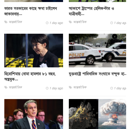
ভারত সরকারের কাছে ক্ষমা চাইলেন
আকাশে ট্রাম্পের হেলিকপ্টার ও
জাকারবার্...
যাত্রীবাহী...
আন্তর্জাতিক
আন্তর্জাতিক
1 day ago
1 day ago
হিরোশিমায় বোমা হামলার ৮১ বছর,
যুক্তরাষ্ট্রে পারিবারিক সংঘাতে বন্দুক হা...
অস্ত্রমুক...
আন্তর্জাতিক
আন্তর্জাতিক
1 day ago
1 day ago