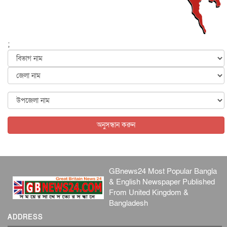
হরমুজ নিয়ে ইরান-মার্কিন চুক্তি হতে পারে আজ : মার্কিন অর্থমন...
আন্তর্জাতিক
৫ আগস্ট, ২০২৬
পৃথিবীর দিকে আসছে বিধ্বংসী বস্তু, পারমাণবিক বোমা দিয়ে করা
হব...
;
আন্তর্জাতিক
৫ আগস্ট, ২০২৬
কেনিয়ায় ১৫ হাতির রহস্যজনক মৃত্যু, সন্দেহের মুখে কীটনাশকের
ব্...
আন্তর্জাতিক
৫ আগস্ট, ২০২৬
বিদেশি সংবাদমাধ্যমের জন্য নতুন বিধি-নিষেধ পাকিস্তানের
আন্তর্জাতিক
৫ আগস্ট, ২০২৬
অনুসন্ধান করুন
GBnews24 Most Popular Bangla
& English Newspaper Published
From United Kingdom &
Bangladesh
ADDRESS