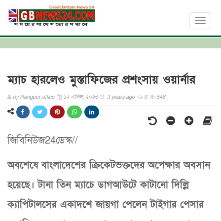
Toggl
naviga
ম্যাচ হারলেও মুস্তাফিজের প্রশংসায় ওয়ার্নার
by
Rangpur office
১২ এপ্রিল, ২০২৩
3 years ago
0
546
জিবিনিউজ24ডেস্ক//
অবশেষে বাংলাদেশের ক্রিকেটভক্তদের অপেক্ষার অবসান
হয়েছে। টানা তিন ম্যাচে ডাগআউটে কাটানো দিল্লি
ক্যাপিটালসের একাদশে জায়গা পেলেন টাইগার পেসার