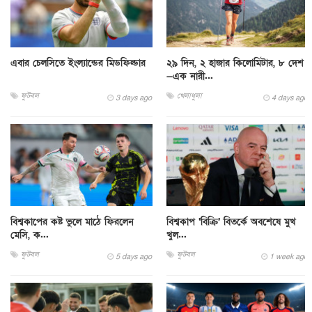
এবার চেলসিতে ইংল্যান্ডের মিডফিল্ডার
২৯ দিন, ২ হাজার কিলোমিটার, ৮ দেশ
—এক নারী...
ফুটবল
খেলাধুলা
3 days ago
4 days ago
বিশ্বকাপের কষ্ট ভুলে মাঠে ফিরলেন
বিশ্বকাপ ‘বিক্রি’ বিতর্কে অবশেষে মুখ
মেসি, ক...
খুল...
ফুটবল
ফুটবল
5 days ago
1 week ago