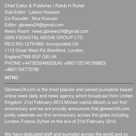
Chief Editor & Publisher | Rakib H Ruhel
Sub-Editor : Laboni Hussain
Co-Founder : Nira Hussain
Editor:
gbnews24@gmail.com
News Room:
news.gbnews24@gmail.com
GBN FXDIGITAL MEDIA GROUP LTD
REG:NO-12791660: Incorporated UK
1110 Great West Rd, Brentford , London,
England,TW8 0GP GB UK
PHONE:+447923246622(UK) +8801725745789(BD)
+8801724772790
INTRO
Gbnews24.com is the most popular and owned journalists based
online news daily and news agency which broadcast from United
Kingdom. 21st February-2013 Mohan vasha dibosh, is our first
anniversary and we are proudly announces that gbnews24.com
jointly celebrate our first anniversary across the globe including
London, France, Sylhet on the eve of 21st February 2014.
We have dedicated staff and journalist across the world and so