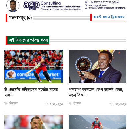
মন্তব্যসমূহ (০)
কমেন্ট করতে ক্লিক করুন
এই বিভাগের আরও খবর
টি-টোয়েন্টি ইতিহাসের সর্বোচ্চ রানের
পদত্যাগ করেছেন কেপ ভার্দের কোচ,
মাল...
নতুন ঠিক...
ক্রিকেট
ফুটবল
1 day ago
2 days ago