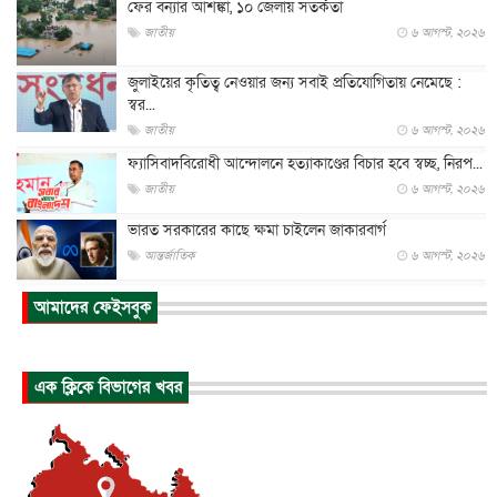
ফের বন্যার আশঙ্কা, ১০ জেলায় সতর্কতা
জাতীয়
৬ আগস্ট, ২০২৬
জুলাইয়ের কৃতিত্ব নেওয়ার জন্য সবাই প্রতিযোগিতায় নেমেছে :
স্বর...
জাতীয়
৬ আগস্ট, ২০২৬
ফ্যাসিবাদবিরোধী আন্দোলনে হত্যাকাণ্ডের বিচার হবে স্বচ্ছ, নিরপ...
জাতীয়
৬ আগস্ট, ২০২৬
ভারত সরকারের কাছে ক্ষমা চাইলেন জাকারবার্গ
আন্তর্জাতিক
৬ আগস্ট, ২০২৬
আকাশে ট্রাম্পের হেলিকপ্টার ও যাত্রীবাহী বিমান মুখোমুখি, তদন্...
আমাদের ফেইসবুক
আন্তর্জাতিক
৬ আগস্ট, ২০২৬
হিরোশিমায় বোমা হামলার ৮১ বছর, অস্ত্রমুক্ত বিশ্বের আহ্বান জা...
এক ক্লিকে বিভাগের খবর
আন্তর্জাতিক
৬ আগস্ট, ২০২৬
যুক্তরাষ্ট্রে পারিবারিক সংঘাতে বন্দুক হামলা, নিহত ৩
আন্তর্জাতিক
৬ আগস্ট, ২০২৬
টি-টোয়েন্টি ইতিহাসের সর্বোচ্চ রানের মালিক এখন জস বাটলার