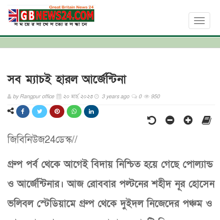
Toggl
naviga
সব ম্যাচই হারল আর্জেন্টিনা
by
Rangpur office
২০ মার্চ, ২০২৩
3 years ago
0
950
জিবিনিউজ24ডেস্ক//
গ্রুপ পর্ব থেকে আগেই বিদায় নিশ্চিত হয়ে গেছে পোল্যান্ড
ও আর্জেন্টিনার। আজ রোববার পল্টনের শহীদ নূর হোসেন
ভলিবল স্টেডিয়ামে গ্রুপ থেকে দুইদল নিজেদের পঞ্চম ও