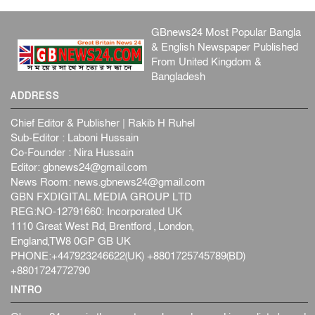
GBnews24 Most Popular Bangla
& English Newspaper Published
From United Kingdom &
Bangladesh
ADDRESS
Chief Editor & Publisher | Rakib H Ruhel
Sub-Editor : Laboni Hussain
Co-Founder : Nira Hussain
Editor:
gbnews24@gmail.com
News Room:
news.gbnews24@gmail.com
GBN FXDIGITAL MEDIA GROUP LTD
REG:NO-12791660: Incorporated UK
1110 Great West Rd, Brentford , London,
England,TW8 0GP GB UK
PHONE:+447923246622(UK) +8801725745789(BD)
+8801724772790
INTRO