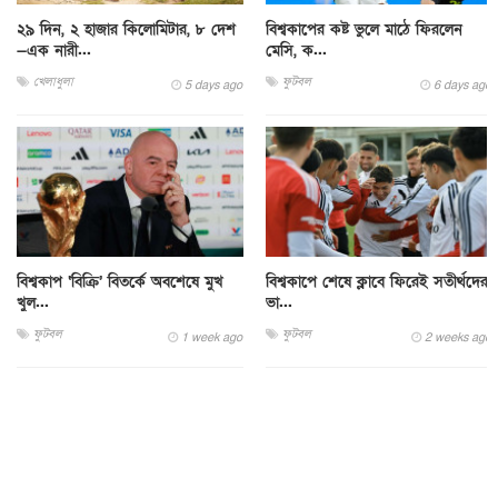
২৯ দিন, ২ হাজার কিলোমিটার, ৮ দেশ
বিশ্বকাপের কষ্ট ভুলে মাঠে ফিরলেন
—এক নারী...
মেসি, ক...
খেলাধুলা
ফুটবল
5 days ago
6 days ago
বিশ্বকাপ ‘বিক্রি’ বিতর্কে অবশেষে মুখ
বিশ্বকাপে শেষে ক্লাবে ফিরেই সতীর্থদের
খুল...
ভা...
ফুটবল
ফুটবল
1 week ago
2 weeks ago