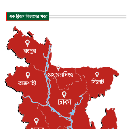
প্রধানমন্ত্রীর সঙ্গে সাক্ষাতে খুদে শিল্পী অনুশ্রী রায়ের স্বপ...
জাতীয়
৮ আগস্ট, ২০২৬
এক ক্লিকে বিভাগের খবর
পাকিস্তান-তুরস্কের সঙ্গে প্রতিরক্ষা চুক্তি সৌদি আরবকে কতটা ন...
আন্তর্জাতিক
৮ আগস্ট, ২০২৬
যুক্তরাজ্যে গ্রুমিং কেলেঙ্কারি : পাকিস্তানির অপরাধে অস্বস্তি...
আন্তর্জাতিক
৮ আগস্ট, ২০২৬
বিরোধ কাটিয়ে কূটনৈতিক সম্পর্ক পুনঃস্থাপন করছে মেক্সিকো ও
পের...
আন্তর্জাতিক
৮ আগস্ট, ২০২৬
এবার ওটিটিতে মুক্তি পেল ‘মালিক’
বিনোদন
৮ আগস্ট, ২০২৬
রিয়ালকে ‘না’ বলা রদ্রির জন্য বার্সার কাছে কত চাইল ম্যানসিটি
খেলাধুলা
৮ আগস্ট, ২০২৬
শিল্পকলায় চলচ্চিত্র উৎসব, বিনা মূল্যে দেখা যাবে ৬ সিনেমা
বিনোদন
৮ আগস্ট, ২০২৬
ইস্ট লন্ডন মসজিদের জুমার খুতবা : “কুরআন হোক জীবন দেখার