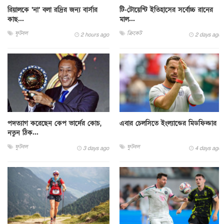
রিয়ালকে ‘না’ বলা রদ্রির জন্য বার্সার
টি-টোয়েন্টি ইতিহাসের সর্বোচ্চ রানের
কাছ...
মাল...
ফুটবল
ক্রিকেট
2 hours ago
2 days ago
পদত্যাগ করেছেন কেপ ভার্দের কোচ,
এবার চেলসিতে ইংল্যান্ডের মিডফিল্ডার
নতুন ঠিক...
ফুটবল
ফুটবল
3 days ago
4 days ago