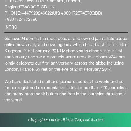
1110 Great West Rd, Brentford , London,
ইস্ট লন্ডন মসজিদের জুমার খুতবা : “কুরআন হোক জীবন দেখার
England,TW8 0GP GB UK
লেন্স...
PHONE:+447923246622(UK) +8801725745789(BD)
ইসলাম ও জীবন
১ day পূর্বে
+8801724772790
সিলেটের কন্যা মোহিনী রশিদ এনওয়াইপিডির উচ্চপদস্থ কর্মকর্তা
INTRO
দেশজুড়ে
২ দিন পূর্বে
Gbnews24.com is the most popular and owned journalists based
আজ থেকে সবার জন্য উন্মুক্ত জুলাই স্মৃতি জাদুঘর
online news daily and news agency which broadcast from United
জাতীয়
২ দিন পূর্বে
Kingdom. 21st February-2013 Mohan vasha dibosh, is our first
anniversary and we are proudly announces that gbnews24.com
ফের বন্যার আশঙ্কা, ১০ জেলায় সতর্কতা
jointly celebrate our first anniversary across the globe including
জাতীয়
২ দিন পূর্বে
London, France, Sylhet on the eve of 21st February 2014.
জুলাইয়ের কৃতিত্ব নেওয়ার জন্য সবাই প্রতিযোগিতায় নেমেছে :
We have dedicated staff and journalist across the world and so
স্বর...
far our registered representative in total more than 270 journalists
জাতীয়
২ দিন পূর্বে
and many more contributors and free lance journalist throughout
the world.
ফ্যাসিবাদবিরোধী আন্দোলনে হত্যাকাণ্ডের বিচার হবে স্বচ্ছ, নিরপ...
জাতীয়
২ দিন পূর্বে
সর্বস্বত্ব স্বত্বাধিকার সংরক্ষিত © জিবিনিউজ২৪.কম.বিডি 2023