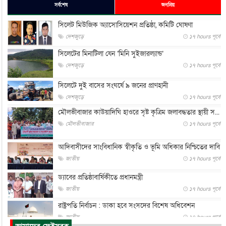
সর্বশেষ
জনপ্রিয়
সিলেট মিউজিক অ্যাসোসিয়েশন প্রতিষ্ঠা, কমিটি ঘোষণা
দেশজুড়ে
১৭ hours পূর্বে
সিলেটের মিনাটিলা যেন ‘মিনি সুইজারল্যান্ড’
দেশজুড়ে
১৭ hours পূর্বে
সিলেটে দুই বাসের সংঘর্ষে ৯ জনের প্রাণহানী
দেশজুড়ে
১৭ hours পূর্বে
মৌলভীবাজার কাউয়াদিঘি হাওরে সৃষ্ট কৃত্রিম জলাবদ্ধতার স্থায়ী স...
মৌলভীবাজার
১৭ hours পূর্বে
আদিবাসীদের সাংবিধানিক স্বীকৃতি ও ভূমি অধিকার নিশ্চিতের দাবি
জাতীয়
১৭ hours পূর্বে
ড্যাবের প্রতিষ্ঠাবার্ষিকীতে প্রধানমন্ত্রী
জাতীয়
১৭ hours পূর্বে
রাষ্ট্রপতি নির্বাচন : ডাকা হবে সংসদের বিশেষ অধিবেশন
জাতীয়
১৭ hours পূর্বে