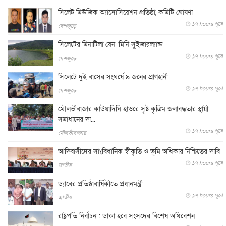
সিলেট মিউজিক অ্যাসোসিয়েশন প্রতিষ্ঠা, কমিটি ঘোষণা
১৭ hours পূর্বে
দেশজুড়ে
সিলেটের মিনাটিলা যেন ‘মিনি সুইজারল্যান্ড’
১৭ hours পূর্বে
দেশজুড়ে
সিলেটে দুই বাসের সংঘর্ষে ৯ জনের প্রাণহানী
১৭ hours পূর্বে
দেশজুড়ে
মৌলভীবাজার কাউয়াদিঘি হাওরে সৃষ্ট কৃত্রিম জলাবদ্ধতার স্থায়ী
সমাধানের দা...
১৭ hours পূর্বে
মৌলভীবাজার
আদিবাসীদের সাংবিধানিক স্বীকৃতি ও ভূমি অধিকার নিশ্চিতের দাবি
১৭ hours পূর্বে
জাতীয়
ড্যাবের প্রতিষ্ঠাবার্ষিকীতে প্রধানমন্ত্রী
১৭ hours পূর্বে
জাতীয়
রাষ্ট্রপতি নির্বাচন : ডাকা হবে সংসদের বিশেষ অধিবেশন