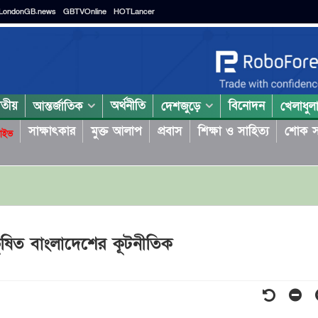
LondonGB.news
GBTVOnline
HOTLancer
াতীয়
অর্থনীতি
বিনোদন
আন্তর্জাতিক
দেশজুড়ে
খেলাধুল
সাক্ষাৎকার
মুক্ত আলাপ
প্রবাস
শিক্ষা ও সাহিত্য
শোক স
াইভ
 ভূষিত বাংলাদেশের কূটনীতিক