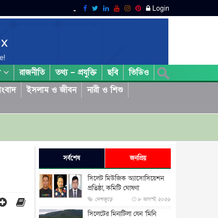
Login
রাজনীতি
তথ্য – প্রযুক্তি
ছবি
ভিডিও
া
ংবাদ
ইসলাম ও জীবন
নারী ও শিশু
সর্বশেষ
জনপ্রিয়
সিলেট মিউজিক অ্যাসোসিয়েশন
প্রতিষ্ঠা, কমিটি ঘোষণা
দেশজুড়ে
৮ আগস্ট, ২০২৬
সিলেটের মিনাটিলা যেন ‘মিনি