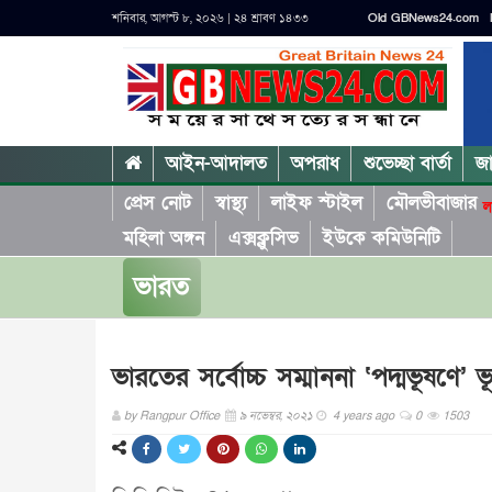
শনিবার, আগস্ট ৮, ২০২৬ | ২৪ শ্রাবণ ১৪৩৩
Old GBNews24.com
আইন-আদালত
অপরাধ
শুভেচ্ছা বার্তা
জ
প্রেস নোট
স্বাস্থ্য
লাইফ স্টাইল
মৌলভীবাজার
ল
মহিলা অঙ্গন
এক্সক্লুসিভ
ইউকে কমিউনিটি
ভারত
ভারতের সর্বোচ্চ সম্মাননা ‘পদ্মভূষণে’
by
Rangpur Office
৯ নভেম্বর, ২০২১
4 years ago
0
1503