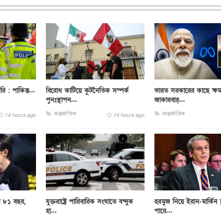
ারি : পাকিস্ত...
বিরোধ কাটিয়ে কূটনৈতিক সম্পর্ক
ভারত সরকারের কাছে ক্ষম
পুনঃস্থাপন...
জাকারবার্...
আন্তর্জাতিক
আন্তর্জাতিক
14 hours ago
14 hours ago
র ৮১ বছর,
যুক্তরাষ্ট্রে পারিবারিক সংঘাতে বন্দুক
হরমুজ নিয়ে ইরান-মার্কিন চ
হা...
পারে...