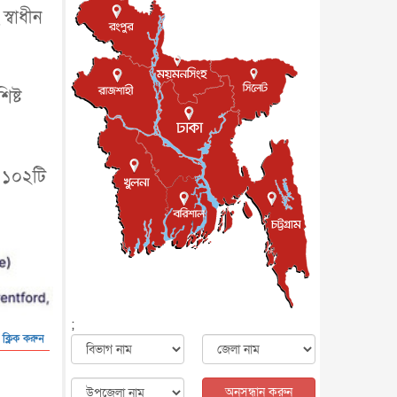
জাতীয়
৮ আগস্ট, ২০২৬
স্বাধীন
পাকিস্তান-তুরস্কের সঙ্গে প্রতিরক্ষা
চুক্তি সৌদি আরবকে কতটা ন...
আন্তর্জাতিক
৮ আগস্ট, ২০২৬
িষ্ট
যুক্তরাজ্যে গ্রুমিং কেলেঙ্কারি :
পাকিস্তানির অপরাধে অস্বস্তি...
আন্তর্জাতিক
৮ আগস্ট, ২০২৬
বিরোধ কাটিয়ে কূটনৈতিক সম্পর্ক
ং ১০২টি
পুনঃস্থাপন করছে মেক্সিকো ও
পের...
আন্তর্জাতিক
৮ আগস্ট, ২০২৬
এবার ওটিটিতে মুক্তি পেল ‘মালিক’
বিনোদন
৮ আগস্ট, ২০২৬
রিয়ালকে ‘না’ বলা রদ্রির জন্য
বার্সার কাছে কত চাইল ম্যানসিটি
খেলাধুলা
৮ আগস্ট, ২০২৬
;
 ক্লিক করুন
শিল্পকলায় চলচ্চিত্র উৎসব, বিনা
মূল্যে দেখা যাবে ৬ সিনেমা
বিনোদন
৮ আগস্ট, ২০২৬
অনুসন্ধান করুন