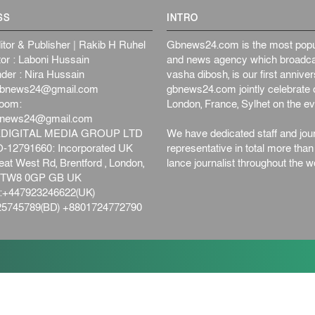
SS
INTRO
itor & Publisher | Rakib H Ruhel
Gbnews24.com is the most popul
or : Laboni Hussain
and news agency which broadca
der : Nira Hussain
vasha dibosh, is our first anniv
bnews24@gmail.com
gbnews24.com jointly celebrate o
oom:
London, France, Sylhet on the ev
bnews24@gmail.com
DIGITAL MEDIA GROUP LTD
We have dedicated staff and jour
12791660: Incorporated UK
representative in total more tha
at West Rd, Brentford , London,
lance journalist throughout the wo
d,TW8 0GP GB UK
+447923246622(UK)
5745789(BD) +8801724772790