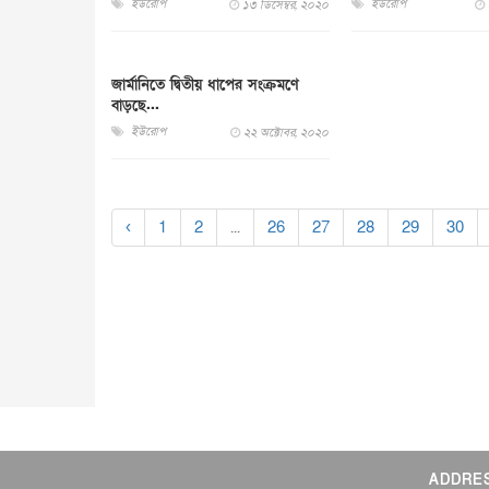
ইউরোপ
ইউরোপ
১৩ ডিসেম্বর, ২০২০
জার্মানিতে দ্বিতীয় ধাপের সংক্রমণে
বাড়ছে...
ইউরোপ
২২ অক্টোবর, ২০২০
‹
1
2
...
26
27
28
29
30
ADDRE