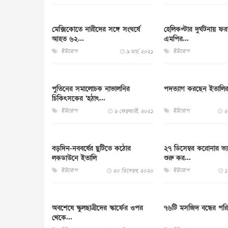
মেক্সিকোতে নারীদের সঙ্গে সংঘর্ষে
হেলিকপ্টার দুর্ঘটনায় ফ
আহত ৬২...
এমপির...
ইউরোপ
ইউরোপ
৯ মার্চ, ২০২১
পুতিনের সমালোচক নাভালনির
পদত্যাগ করছেন ইতালির প্
চিকিৎসকের ‘হঠাৎ...
ইউরোপ
ইউরোপ
৬ ফেব্রুয়ারী, ২০২১
২
বড়দিন-নববর্ষের ছুটিতে কঠোর
২৭ ডিসেম্বর করোনার ভ্
লকডাউনে ইতালি
শুরু কর...
ইউরোপ
ইউরোপ
২০ ডিসেম্বর, ২০২০
১
অবশেষে স্কুলছাত্রীদের স্কার্ফের ওপর
৭৬টি মসজিদ বন্ধের পরিকল
থেকে...