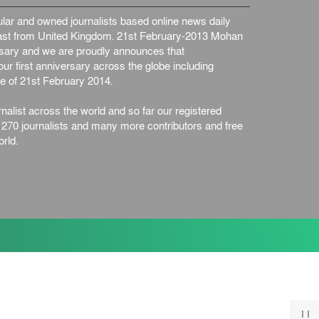
ইস্ট লন্ডন মসজিদের জুমার খুতবা
ar and owned journalists based online news daily
: “কুরআন হোক জীবন দেখার
st from United Kingdom. 21st February-2013 Mohan
লেন্স...
ইসলাম ও জীবন
৭ আগস্ট, ২০২৬
ersary and we are proudly announces that
সিলেটের কন্যা মোহিনী রশিদ
ur first anniversary across the globe including
এনওয়াইপিডির উচ্চপদস্থ কর্মকর্তা
e of 21st February 2014.
দেশজুড়ে
৬ আগস্ট, ২০২৬
nalist across the world and so far our registered
আজ থেকে সবার জন্য উন্মুক্ত
n 270 journalists and many more contributors and free
জুলাই স্মৃতি জাদুঘর
rld.
জাতীয়
৬ আগস্ট, ২০২৬
ফের বন্যার আশঙ্কা, ১০ জেলায়
সতর্কতা
জাতীয়
৬ আগস্ট, ২০২৬
জুলাইয়ের কৃতিত্ব নেওয়ার জন্য
সবাই প্রতিযোগিতায় নেমেছে :
স্বর...
জাতীয়
৬ আগস্ট, ২০২৬
ফ্যাসিবাদবিরোধী আন্দোলনে
হত্যাকাণ্ডের বিচার হবে স্বচ্ছ,
নিরপ...
জাতীয়
৬ আগস্ট, ২০২৬