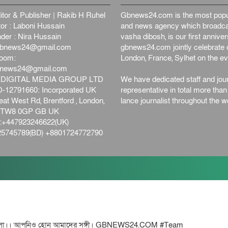
itor & Publisher | Rakib H Ruhel
Gbnews24.com is the most popul
or : Laboni Hussain
and news agency which broadca
der : Nira Hussain
vasha dibosh, is our first anniv
bnews24@gmail.com
gbnews24.com jointly celebrate o
oom:
London, France, Sylhet on the ev
bnews24@gmail.com
DIGITAL MEDIA GROUP LTD
We have dedicated staff and jour
12791660: Incorporated UK
representative in total more tha
at West Rd, Brentford , London,
lance journalist throughout the wo
d,TW8 0GP GB UK
+447923246622(UK)
5745789(BD) +8801724772790
ো।। আপনিও হোন আমাদের সঙ্গী। GBNEWS24.COM #Team