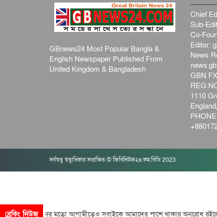
Chief Ed
Sub-Edit
Co-Foun
Editor:
g
GBnews24 Most Popular Bangla &
News R
English Newspaper Published From
news.g
United Kingdom & Bangladesh
GBN FX
REG:NO-
1110 Gre
Englan
PHONE:
+880172
সর্বস্বত্ব স্বত্বাধিকার সংরক্ষিত © জিবিনিউজ২৪.কম.বিডি 2023
াই বিগতো দিনের মতো আগামীতেও সবাইকে আমাদের পাশে থাকার অনুরোধ রইল
ব্রেকিং নিউজ