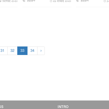
ইউরোপ
ইউরোপ
৪ ডিসেম্বর, ২০২০
২৬ নভেম্বর, ২০২০
১২
31
32
33
34
›
SS
INTRO