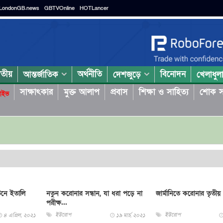
LondonGB.news
GBTVOnline
HOTLancer
াতীয়
অর্থনীতি
বিনোদন
আন্তর্জাতিক
দেশজুড়ে
খেলাধুল
সাক্ষাৎকার
মুক্ত আলাপ
প্রবাস
শিক্ষা ও সাহিত্য
শোক স
াইভ
নে ইতালি
নতুন করোনার সন্ধান, যা ধরা পড়ে না
জার্মানিতে করোনার তৃতীয়
পরীক্ষ...
ইউরোপ
ইউরোপ
৪ এপ্রিল, ২০২১
১৯ মার্চ, ২০২১