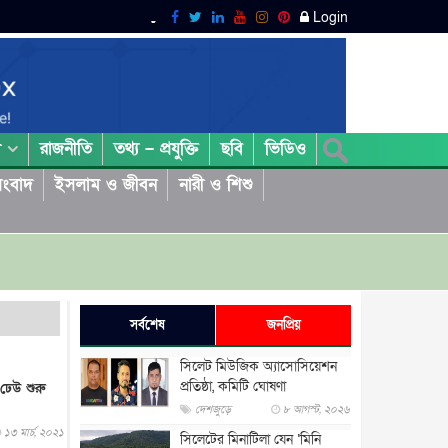
Login
রাজনীতি
তথ্য – প্রযুক্তি
ছবি
ভিডিও
া
ংবাদ
ইসলাম ও জীবন
নারী ও শিশু
সর্বশেষ
জনপ্রিয়
সিলেট মিউজিক অ্যাসোসিয়েশন
প্রতিষ্ঠা, কমিটি ঘোষণা
 ঢেউ শুরু
দেশজুড়ে
৮ আগস্ট, ২০২৬
১৩ মার্চ, ২০২১
সিলেটের মিনাটিলা যেন ‘মিনি