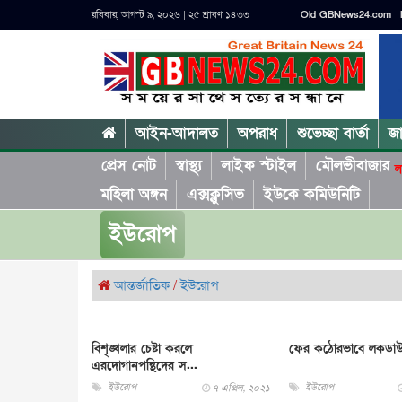
রবিবার, আগস্ট ৯, ২০২৬ | ২৫ শ্রাবণ ১৪৩৩
Old GBNews24.com
আইন-আদালত
অপরাধ
শুভেচ্ছা বার্তা
জ
প্রেস নোট
স্বাস্থ্য
লাইফ স্টাইল
মৌলভীবাজার
ল
মহিলা অঙ্গন
এক্সক্লুসিভ
ইউকে কমিউনিটি
ইউরোপ
আন্তর্জাতিক
/
ইউরোপ
বিশৃঙ্খলার চেষ্টা করলে
ফের কঠোরভাবে লকডাউ
এরদোগানপন্থিদের স...
ইউরোপ
ইউরোপ
৭ এপ্রিল, ২০২১