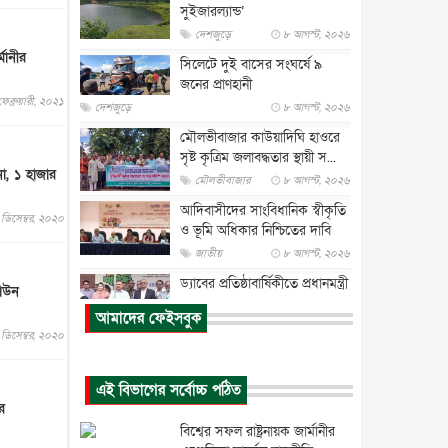
সুইজারল্যান্ড’
দেশজুড়ে
৮ আগস্ট, ২০২৬
্মানীর
সিলেটে দুই বাসের সংঘর্ষে ৯
জনের প্রাণহানী
েব্রুয়ারী, ২০২১
দেশজুড়ে
৮ আগস্ট, ২০২৬
মৌলভীবাজার কাউয়াদিঘি হাওরে
সৃষ্ট কৃত্রিম জলাবদ্ধতার স্থায়ী স...
, ১ হাজার
মৌলভীবাজার
৮ আগস্ট, ২০২৬
আদিবাসীদের সাংবিধানিক স্বীকৃতি
ডিসেম্বর, ২০২০
ও ভূমি অধিকার নিশ্চিতের দাবি
জাতীয়
৮ আগস্ট, ২০২৬
ড্যাবের প্রতিষ্ঠাবার্ষিকীতে প্রধানমন্ত্রী
ডাউন
জাতীয়
৮ আগস্ট, ২০২৬
আমাদের ফেইসবুক
ডিসেম্বর, ২০২০
রাষ্ট্রপতি নির্বাচন : ডাকা হবে
সংসদের বিশেষ অধিবেশন
জাতীয়
৮ আগস্ট, ২০২৬
এই বিভাগের সর্বোচ্চ পঠিত
র
প্রধানমন্ত্রীর সঙ্গে সাক্ষাতে খুদে
বিশ্বের সফল রাষ্ট্রনায়ক জার্মানীর
শিল্পী অনুশ্রী রায়ের স্বপ...