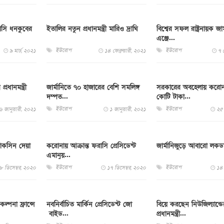
রাসি ধনকুবের
ইতালির নতুন প্রধানমন্ত্রী মারিও দ্রাঘি
বিশ্বের সফল রাষ্ট্রনায়ক জার
এঞ্জে...
ইউরোপ
ইউরোপ
৯ মার্চ, ২০২১
১৪ ফেব্রুয়ারী, ২০২১
৭ ফ
রধানমন্ত্রী
জার্মানিতে ৭০ হাজারের বেশি সমলিঙ্গ
সরকারের অবহেলায় করোনা
দম্পত...
কোটি টাকা...
ইউরোপ
ইউরোপ
৬ জানুয়ারী, ২০২১
১ জানুয়ারী, ২০২১
২৫ 
যাকসিন দেয়া
করোনায় আক্রান্ত ফরাসি প্রেসিডেন্ট
জার্মানিজুড়ে আবারো লক
এমানুয়...
ইউরোপ
ইউরোপ
৮ ডিসেম্বর, ২০২০
১৭ ডিসেম্বর, ২০২০
১৪ 
্পনা ফ্রান্সে
নবনির্বাচিত মার্কিন প্রেসিডেন্ট জো
বিয়ে করছেন নিউজিল্যান্ডে
বাইড...
প্রধানমন্ত্রী...