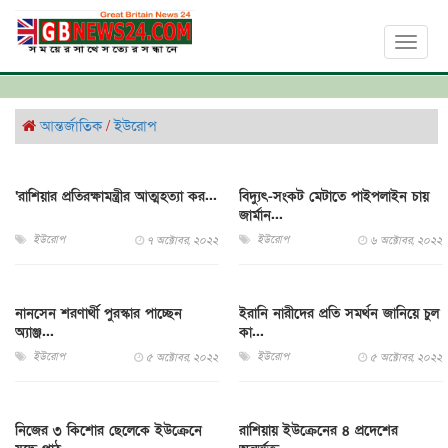
Toggl
naviga
আন্তর্জাতিক
/
ইউরোপ
‘রাশিয়ার প্রতিরক্ষামন্ত্রীর আত্মহত্যা কর...
বিদ্যুৎ-সংকট মেটাতে পাইপলাইন চায়
জার্মান...
ইউরোপ
ইউরোপ
৭ অক্টোবর, ২০২২
৬ অক্টোবর, ২০২২
নানসেন শরণার্থী পুরস্কার পাচ্ছেন
ইরানি নারীদের প্রতি সমর্থন জানিয়ে চুল
অ্যাঞ্জ...
কা...
ইউরোপ
ইউরোপ
৫ অক্টোবর, ২০২২
৫ অক্টোবর, ২০২২
নিজের ৩ কিশোর ছেলেকে ইউক্রেনে
রাশিয়ায় ইউক্রেনের ৪ প্রদেশের