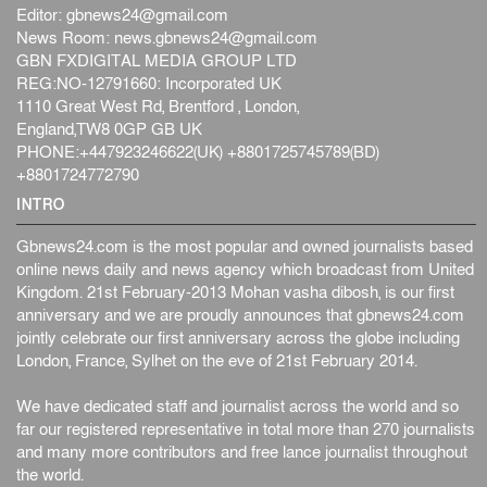
ফের বন্যার আশঙ্কা, ১০ জেলায় সতর্কতা
Editor:
gbnews24@gmail.com
জাতীয়
৬ আগস্ট, ২০২৬
News Room:
news.gbnews24@gmail.com
GBN FXDIGITAL MEDIA GROUP LTD
জুলাইয়ের কৃতিত্ব নেওয়ার জন্য সবাই প্রতিযোগিতায় নেমেছে :
REG:NO-12791660: Incorporated UK
স্বর...
1110 Great West Rd, Brentford , London,
জাতীয়
৬ আগস্ট, ২০২৬
England,TW8 0GP GB UK
PHONE:+447923246622(UK) +8801725745789(BD)
ফ্যাসিবাদবিরোধী আন্দোলনে হত্যাকাণ্ডের বিচার হবে স্বচ্ছ, নিরপ...
+8801724772790
জাতীয়
৬ আগস্ট, ২০২৬
INTRO
Gbnews24.com is the most popular and owned journalists based
online news daily and news agency which broadcast from United
Kingdom. 21st February-2013 Mohan vasha dibosh, is our first
anniversary and we are proudly announces that gbnews24.com
jointly celebrate our first anniversary across the globe including
London, France, Sylhet on the eve of 21st February 2014.
We have dedicated staff and journalist across the world and so
far our registered representative in total more than 270 journalists
and many more contributors and free lance journalist throughout
the world.