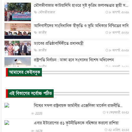
মৌলভীবাজার কাউয়াদিঘি হাওরে সৃষ্ট কৃত্রিম জলাবদ্ধতার স্থায়ী স...
মৌলভীবাজার
৮ আগস্ট, ২০২৬
আদিবাসীদের সাংবিধানিক স্বীকৃতি ও ভূমি অধিকার নিশ্চিতের দাবি
জাতীয়
৮ আগস্ট, ২০২৬
ড্যাবের প্রতিষ্ঠাবার্ষিকীতে প্রধানমন্ত্রী
জাতীয়
৮ আগস্ট, ২০২৬
রাষ্ট্রপতি নির্বাচন : ডাকা হবে সংসদের বিশেষ অধিবেশন
জাতীয়
৮ আগস্ট, ২০২৬
আমাদের ফেইসবুক
প্রধানমন্ত্রীর সঙ্গে সাক্ষাতে খুদে শিল্পী অনুশ্রী রায়ের স্বপ...
জাতীয়
৮ আগস্ট, ২০২৬
এই বিভাগের সর্বোচ্চ পঠিত
পাকিস্তান-তুরস্কের সঙ্গে প্রতিরক্ষা চুক্তি সৌদি আরবকে কতটা ন...
আন্তর্জাতিক
৮ আগস্ট, ২০২৬
বিশ্বের সফল রাষ্ট্রনায়ক জার্মানীর এঞ্জেলিকা মার্কেল রাজনীতি...
যুক্তরাজ্যে গ্রুমিং কেলেঙ্কারি : পাকিস্তানির অপরাধে অস্বস্তি...
৭ ফেব্রুয়ারী, ২০২১
2225
আন্তর্জাতিক
৮ আগস্ট, ২০২৬
এবার ইউরোপের ৩১ কূটনীতিককে বহিষ্কার করলো রাশিয়া
২১ এপ্রিল, ২০২২
বিরোধ কাটিয়ে কূটনৈতিক সম্পর্ক পুনঃস্থাপন করছে মেক্সিকো ও
1678