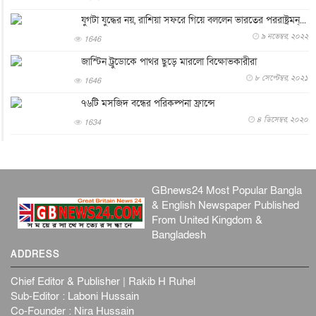
পের...
যুগটা যুদ্ধের নয়, রাশিয়া সফরে গিয়ে বললেন ভারতের পররাষ্ট্রমন্...
আন্তর্জাতিক
৮ আগস্ট, ২০২৬
৯ নভেম্বর, ২০২২
1646
এবার ওটিটিতে মুক্তি পেল ‘মালিক’
জাস্টিন ট্রুডোকে পাথর ছুড়ে মারলো বিক্ষোভকারীরা
বিনোদন
৮ আগস্ট, ২০২৬
৮ সেপ্টেম্বর, ২০২১
1646
রিয়ালকে ‘না’ বলা রদ্রির জন্য বার্সার কাছে কত চাইল ম্যানসিটি
৭৬টি মসজিদ বন্ধের পরিকল্পনা ফ্রান্সে
খেলাধুলা
৮ আগস্ট, ২০২৬
৪ ডিসেম্বর, ২০২০
1634
শিল্পকলায় চলচ্চিত্র উৎসব, বিনা মূল্যে দেখা যাবে ৬ সিনেমা
বিনোদন
৮ আগস্ট, ২০২৬
ইস্ট লন্ডন মসজিদের জুমার খুতবা : “কুরআন হোক জীবন দেখার
লেন্স...
GBnews24 Most Popular Bangla
& English Newspaper Published
ইসলাম ও জীবন
৭ আগস্ট, ২০২৬
From United Kingdom &
সিলেটের কন্যা মোহিনী রশিদ এনওয়াইপিডির উচ্চপদস্থ কর্মকর্তা
Bangladesh
দেশজুড়ে
৬ আগস্ট, ২০২৬
ADDRESS
আজ থেকে সবার জন্য উন্মুক্ত জুলাই স্মৃতি জাদুঘর
Chief Editor & Publisher | Rakib H Ruhel
জাতীয়
৬ আগস্ট, ২০২৬
Sub-Editor : Laboni Hussain
Co-Founder : Nira Hussain