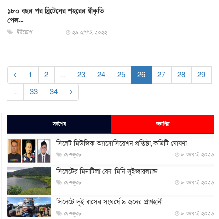
১৮০ বছর পর ব্রিটেনের শহরের স্বীকৃতি
পেল...
ইউরোপ
২৯ আগস্ট, ২০২২
‹
1
2
...
23
24
25
26
27
28
29
...
33
34
›
সর্বশেষ
জনপ্রিয়
সিলেট মিউজিক অ্যাসোসিয়েশন প্রতিষ্ঠা, কমিটি ঘোষণা
দেশজুড়ে
৮ আগস্ট, ২০২৬
সিলেটের মিনাটিলা যেন ‘মিনি সুইজারল্যান্ড’
দেশজুড়ে
৮ আগস্ট, ২০২৬
সিলেটে দুই বাসের সংঘর্ষে ৯ জনের প্রাণহানী
দেশজুড়ে
৮ আগস্ট, ২০২৬