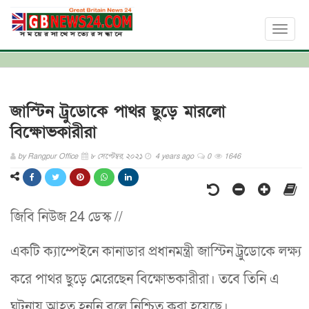
Toggl
naviga
জাস্টিন ট্রুডোকে পাথর ছুড়ে মারলো
বিক্ষোভকারীরা
by
Rangpur Office
৮ সেপ্টেম্বর, ২০২১
4 years ago
0
1646
জিবি নিউজ 24 ডেস্ক //
একটি ক্যাম্পেইনে কানাডার প্রধানমন্ত্রী জাস্টিন ট্রুডোকে লক্ষ্য
করে পাথর ছুড়ে মেরেছেন বিক্ষোভকারীরা। তবে তিনি এ
ঘটনায় আহত হননি বলে নিশ্চিত করা হয়েছে।