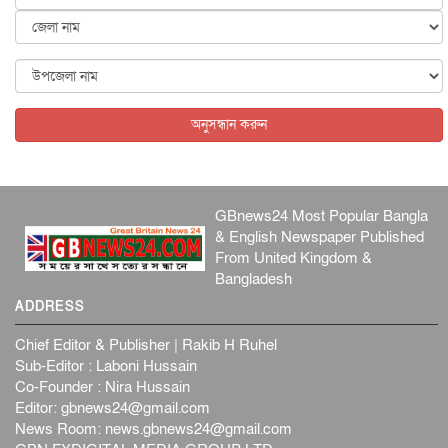
কেনিয়ায় ১৫ হাতির রহস্যজনক মৃত্যু, সন্দেহের মুখে কীটনাশকের
ব্...
আন্তর্জাতিক
৫ আগস্ট, ২০২৬
বিদেশি সংবাদমাধ্যমের জন্য নতুন বিধি-নিষেধ পাকিস্তানের
আন্তর্জাতিক
৫ আগস্ট, ২০২৬
অনুসন্ধান করুন
GBnews24 Most Popular Bangla
& English Newspaper Published
From United Kingdom &
Bangladesh
ADDRESS
Chief Editor & Publisher | Rakib H Ruhel
Sub-Editor : Laboni Hussain
Co-Founder : Nira Hussain
Editor:
gbnews24@gmail.com
News Room:
news.gbnews24@gmail.com