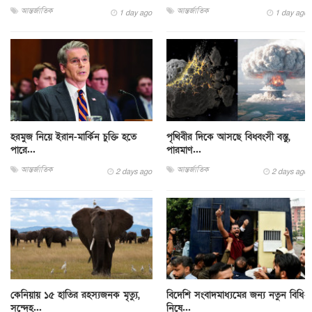
আন্তর্জাতিক
আন্তর্জাতিক
1 day ago
1 day ago
হরমুজ নিয়ে ইরান-মার্কিন চুক্তি হতে
পৃথিবীর দিকে আসছে বিধ্বংসী বস্তু,
পারে...
পারমাণ...
আন্তর্জাতিক
আন্তর্জাতিক
2 days ago
2 days ago
কেনিয়ায় ১৫ হাতির রহস্যজনক মৃত্যু,
বিদেশি সংবাদমাধ্যমের জন্য নতুন বিধি-
সন্দেহ...
নিষে...