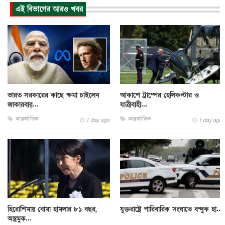
এই বিভাগের আরও খবর
ভারত সরকারের কাছে ক্ষমা চাইলেন
আকাশে ট্রাম্পের হেলিকপ্টার ও
জাকারবার্...
যাত্রীবাহী...
আন্তর্জাতিক
আন্তর্জাতিক
1 day ago
1 day ago
হিরোশিমায় বোমা হামলার ৮১ বছর,
যুক্তরাষ্ট্রে পারিবারিক সংঘাতে বন্দুক হা...
অস্ত্রমুক...