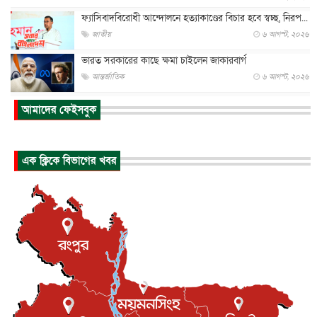
ফ্যাসিবাদবিরোধী আন্দোলনে হত্যাকাণ্ডের বিচার হবে স্বচ্ছ, নিরপ...
জাতীয়
৬ আগস্ট, ২০২৬
ভারত সরকারের কাছে ক্ষমা চাইলেন জাকারবার্গ
আন্তর্জাতিক
৬ আগস্ট, ২০২৬
আকাশে ট্রাম্পের হেলিকপ্টার ও যাত্রীবাহী বিমান মুখোমুখি, তদন্...
আমাদের ফেইসবুক
আন্তর্জাতিক
৬ আগস্ট, ২০২৬
হিরোশিমায় বোমা হামলার ৮১ বছর, অস্ত্রমুক্ত বিশ্বের আহ্বান জা...
এক ক্লিকে বিভাগের খবর
আন্তর্জাতিক
৬ আগস্ট, ২০২৬
যুক্তরাষ্ট্রে পারিবারিক সংঘাতে বন্দুক হামলা, নিহত ৩
আন্তর্জাতিক
৬ আগস্ট, ২০২৬
টি-টোয়েন্টি ইতিহাসের সর্বোচ্চ রানের মালিক এখন জস বাটলার
খেলাধুলা
৬ আগস্ট, ২০২৬
বস্তিতে কেটেছে শৈশব, আজ মুম্বাইয়ে দুই বাড়ির মালিক
বিনোদন
৬ আগস্ট, ২০২৬
যুক্তরাজ্যে বসবাসরত জাতীয়তাবাদী কুলাউড়াবাসীর মত বিনিময়