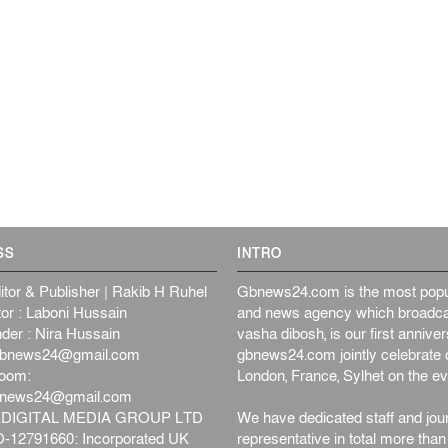
SS
INTRO
itor & Publisher | Rakib H Ruhel
Gbnews24.com is the most popul
or : Laboni Hussain
and news agency which broadca
der : Nira Hussain
vasha dibosh, is our first anniv
bnews24@gmail.com
gbnews24.com jointly celebrate o
oom:
London, France, Sylhet on the ev
bnews24@gmail.com
DIGITAL MEDIA GROUP LTD
We have dedicated staff and jour
12791660: Incorporated UK
representative in total more tha