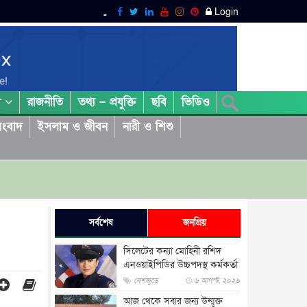
Login
রাজনীতি
তথ্য – প্রযুক্তি
ছবি
ভিডিও
া
ংবাদ
ইসলাম ও জীবন
নারী ও শিশু
সর্বশেষ
জনপ্রিয়
সিলেটের কন্যা মোহিনী রশিদ
এনওয়াইপিডির উচ্চপদস্থ কর্মকর্তা
দেশজুড়ে
৬ আগস্ট, ২০২৬
আজ থেকে সবার জন্য উন্মুক্ত