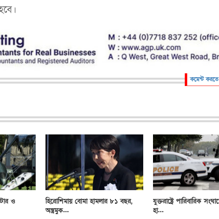
 হবে।
কমেন্ট করতে
্টার ও
হিরোশিমায় বোমা হামলার ৮১ বছর,
যুক্তরাষ্ট্রে পারিবারিক সংঘা
অস্ত্রমুক...
হা...