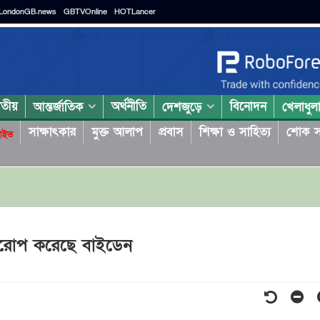
LondonGB.news
GBTVOnline
HOTLancer
াতীয়
অর্থনীতি
বিনোদন
আন্তর্জাতিক
দেশজুড়ে
খেলাধুল
সাক্ষাৎকার
মুক্ত আলাপ
প্রবাস
শিক্ষা ও সাহিত্য
শোক স
াইভ
 আরোপ করেছে বাইডেন