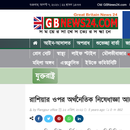
শুক্রবার, আগস্ট ৭, ২০২৬ | ২২ শ্রাবণ ১৪৩৩
Old GBNews24.com
আইন-আদালত
অপরাধ
শুভেচ্ছা বার্তা
জ
প্রেস নোট
স্বাস্থ্য
লাইফ স্টাইল
মৌলভীবাজার
ল
মহিলা অঙ্গন
এক্সক্লুসিভ
ইউকে কমিউনিটি
যুক্তরাষ্ট্র
রাশিয়ার ওপর অর্থনৈতিক নিষেধাজ্ঞা
by
Rangpur office
১৬ এপ্রিল, ২০২১
5 years ago
0
862