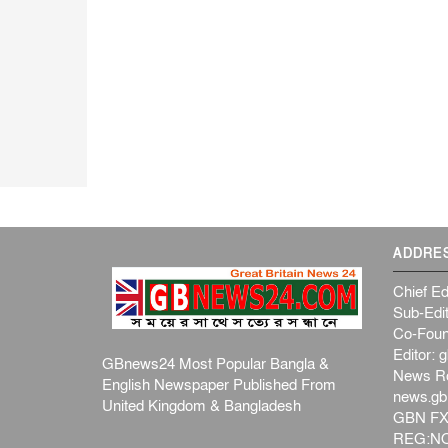
ADDRE
Chief Ed
Sub-Edit
Co-Foun
Editor:
g
GBnews24 Most Popular Bangla &
News R
English Newspaper Published From
news.g
United Kingdom & Bangladesh
GBN FX
REG:NO-