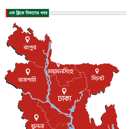
হিরোশিমায় বোমা হামলার ৮১ বছর, অস্ত্রমুক্ত বিশ্বের আহ্বান জা...
এক ক্লিকে বিভাগের খবর
আন্তর্জাতিক
৬ আগস্ট, ২০২৬
যুক্তরাষ্ট্রে পারিবারিক সংঘাতে বন্দুক হামলা, নিহত ৩
আন্তর্জাতিক
৬ আগস্ট, ২০২৬
টি-টোয়েন্টি ইতিহাসের সর্বোচ্চ রানের মালিক এখন জস বাটলার
খেলাধুলা
৬ আগস্ট, ২০২৬
বস্তিতে কেটেছে শৈশব, আজ মুম্বাইয়ে দুই বাড়ির মালিক
বিনোদন
৬ আগস্ট, ২০২৬
যুক্তরাজ্যে বসবাসরত জাতীয়তাবাদী কুলাউড়াবাসীর মত বিনিময়
সভা...
ইউকে কমিউনিটি
৫ আগস্ট, ২০২৬
প্রধানমন্ত্রীকে সৌদি আরব সফরের আমন্ত্রণ
জাতীয়
৫ আগস্ট, ২০২৬
জুলাই গণ-অভ্যুত্থান দিবস আজ, স্মরণে দেশজুড়ে কর্মসূচি
জাতীয়
৫ আগস্ট, ২০২৬
জনগণ পরিবর্তন চেয়েছে বলেই জুলাই আন্দোলন সফল :