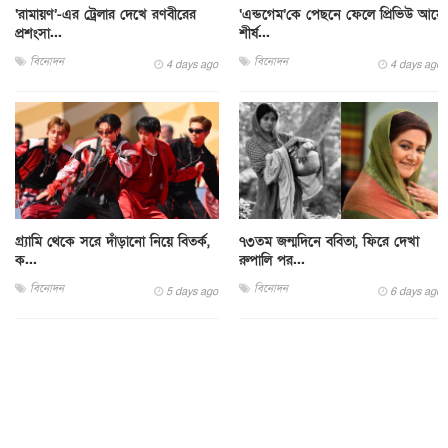
‘রামায়ণ’-এর ট্রেলার দেখে রণবীরের
‘এন্ডগেম’কে পেছনে ফেলে প্রিভিউ আয়ে
প্রশংসা...
শীর্ষ...
বিনোদন
বিনোদন
4 days ago
4 days ago
গ্র্যামি থেকে সরে দাঁড়ানো নিয়ে বিতর্ক,
৭৩তম জন্মদিনে ববিতা, ফিরে দেখা
ক...
রুপালি পর...
বিনোদন
বিনোদন
5 days ago
6 days ago