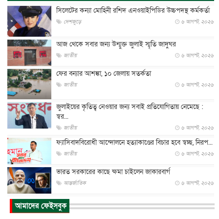
সিলেটের কন্যা মোহিনী রশিদ এনওয়াইপিডির উচ্চপদস্থ কর্মকর্তা
দেশজুড়ে
৬ আগস্ট, ২০২৬
আজ থেকে সবার জন্য উন্মুক্ত জুলাই স্মৃতি জাদুঘর
জাতীয়
৬ আগস্ট, ২০২৬
ফের বন্যার আশঙ্কা, ১০ জেলায় সতর্কতা
জাতীয়
৬ আগস্ট, ২০২৬
জুলাইয়ের কৃতিত্ব নেওয়ার জন্য সবাই প্রতিযোগিতায় নেমেছে :
স্বর...
জাতীয়
৬ আগস্ট, ২০২৬
ফ্যাসিবাদবিরোধী আন্দোলনে হত্যাকাণ্ডের বিচার হবে স্বচ্ছ, নিরপ...
জাতীয়
৬ আগস্ট, ২০২৬
ভারত সরকারের কাছে ক্ষমা চাইলেন জাকারবার্গ
আন্তর্জাতিক
৬ আগস্ট, ২০২৬
আকাশে ট্রাম্পের হেলিকপ্টার ও যাত্রীবাহী বিমান মুখোমুখি, তদন্...
আমাদের ফেইসবুক
আন্তর্জাতিক
৬ আগস্ট, ২০২৬