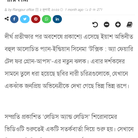
by
Rangpur office
২ জুলাই, ২০২৬
1 month ago
0
271
দীর্ঘ প্রতীক্ষার পর অবশেষে প্রকাশ্যে এসেছে ইয়াশ অভিনীত
বহুল আলোচিত প্যান-ইন্ডিয়ান সিনেমা ‘টক্সিক : অ্যা ফেয়ারি
টেল ফর গ্রোন-আপস’-এর নতুন ঝলক। এবার দর্শকদের
সামনে তুলে ধরা হয়েছে ছবির নারী চরিত্রগুলোকে, যেখানে
একঝাঁক জনপ্রিয় অভিনেত্রীকে দেখা গেছে ভিন্ন ভিন্ন রূপে।
সম্প্রতি প্রকাশিত ‘লেডিস অ্যান্ড লেডিস’ শিরোনামের
ভিডিওটি শুরুতেই একটি সতর্কবার্তা দিয়ে শুরু হয়। সেখানে