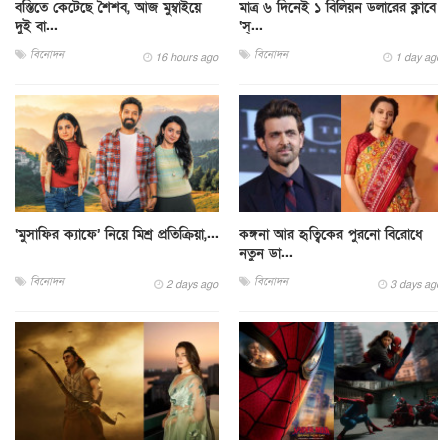
বস্তিতে কেটেছে শৈশব, আজ মুম্বাইয়ে
মাত্র ৬ দিনেই ১ বিলিয়ন ডলারের ক্লাবে
দুই বা...
‘স্...
বিনোদন
বিনোদন
16 hours ago
1 day ago
‘মুসাফির ক্যাফে’ নিয়ে মিশ্র প্রতিক্রিয়া,...
কঙ্গনা আর হৃত্বিকের পুরনো বিরোধে
নতুন ডা...
বিনোদন
বিনোদন
2 days ago
3 days ago