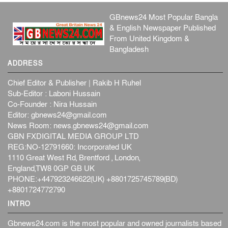
GBnews24 Most Popular Bangla
& English Newspaper Published
From United Kingdom &
Bangladesh
ADDRESS
Chief Editor & Publisher | Rakib H Ruhel
Sub-Editor : Laboni Hussain
Co-Founder : Nira Hussain
Editor:
gbnews24@gmail.com
News Room:
news.gbnews24@gmail.com
GBN FXDIGITAL MEDIA GROUP LTD
REG:NO-12791660: Incorporated UK
1110 Great West Rd, Brentford , London,
England,TW8 0GP GB UK
PHONE:+447923246622(UK) +8801725745789(BD)
+8801724772790
INTRO
Gbnews24.com is the most popular and owned journalists based