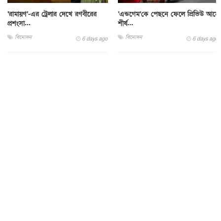
‘রামায়ণ’-এর ট্রেলার দেখে রণবীরের
‘এন্ডগেম’কে পেছনে ফেলে প্রিভিউ আয়ে
প্রশংসা...
শীর্ষ...
বিনোদন
বিনোদন
6 days ago
6 days ago