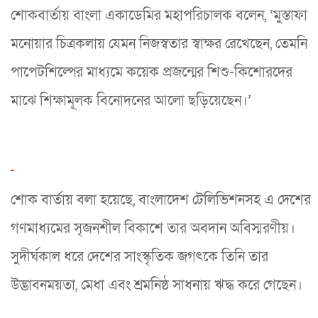
শোকবার্তায় বাংলা একাডেমির মহাপরিচালক বলেন, ‘মুস্তাফা
মনোয়ার চিত্রকলায় যেমন নিজস্বতার স্বাক্ষর রেখেছেন, তেমনি
পাপেটশিল্পের মাধ্যমে কয়েক প্রজন্মের শিশু-কিশোরদের
মাঝে শিক্ষামূলক বিনোদনের আলো ছড়িয়েছেন।’
শোক বার্তায় বলা হয়েছে, বাংলাদেশ টেলিভিশনসহ এ দেশের
গণমাধ্যমের সৃজনশীল বিকাশে তার অবদান অবিস্মরণীয়।
সুদীর্ঘকাল ধরে দেশের সাংস্কৃতিক জগৎকে তিনি তার
উদ্ভাবনময়তা, মেধা এবং শ্রমনিষ্ঠ সাধনায় ঋদ্ধ করে গেছেন।