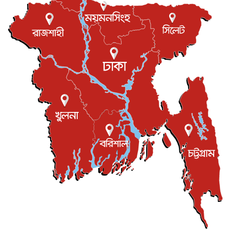
আন্তর্জাতিক
৮ আগস্ট, ২০২৬
এবার ওটিটিতে মুক্তি পেল ‘মালিক’
বিনোদন
৮ আগস্ট, ২০২৬
রিয়ালকে ‘না’ বলা রদ্রির জন্য বার্সার কাছে কত চাইল ম্যানসিটি
খেলাধুলা
৮ আগস্ট, ২০২৬
শিল্পকলায় চলচ্চিত্র উৎসব, বিনা মূল্যে দেখা যাবে ৬ সিনেমা
বিনোদন
৮ আগস্ট, ২০২৬
ইস্ট লন্ডন মসজিদের জুমার খুতবা : “কুরআন হোক জীবন দেখার
লেন্স...
ইসলাম ও জীবন
৭ আগস্ট, ২০২৬
সিলেটের কন্যা মোহিনী রশিদ এনওয়াইপিডির উচ্চপদস্থ কর্মকর্তা
দেশজুড়ে
৬ আগস্ট, ২০২৬
আজ থেকে সবার জন্য উন্মুক্ত জুলাই স্মৃতি জাদুঘর
জাতীয়
৬ আগস্ট, ২০২৬
ফের বন্যার আশঙ্কা, ১০ জেলায় সতর্কতা
জাতীয়
৬ আগস্ট, ২০২৬