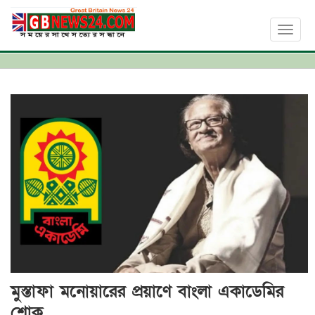
Toggl
naviga
মুস্তাফা মনোয়ারের প্রয়াণে বাংলা একাডেমির
শোক