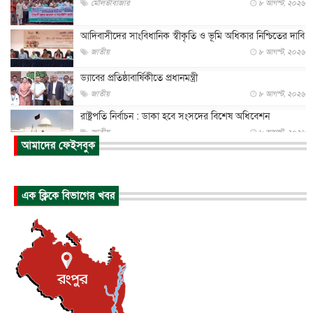
মৌলভীবাজার
৮ আগস্ট, ২০২৬
আদিবাসীদের সাংবিধানিক স্বীকৃতি ও ভূমি অধিকার নিশ্চিতের দাবি
জাতীয়
৮ আগস্ট, ২০২৬
ড্যাবের প্রতিষ্ঠাবার্ষিকীতে প্রধানমন্ত্রী
জাতীয়
৮ আগস্ট, ২০২৬
রাষ্ট্রপতি নির্বাচন : ডাকা হবে সংসদের বিশেষ অধিবেশন
জাতীয়
৮ আগস্ট, ২০২৬
আমাদের ফেইসবুক
প্রধানমন্ত্রীর সঙ্গে সাক্ষাতে খুদে শিল্পী অনুশ্রী রায়ের স্বপ...
জাতীয়
৮ আগস্ট, ২০২৬
এক ক্লিকে বিভাগের খবর
পাকিস্তান-তুরস্কের সঙ্গে প্রতিরক্ষা চুক্তি সৌদি আরবকে কতটা ন...
আন্তর্জাতিক
৮ আগস্ট, ২০২৬
যুক্তরাজ্যে গ্রুমিং কেলেঙ্কারি : পাকিস্তানির অপরাধে অস্বস্তি...
আন্তর্জাতিক
৮ আগস্ট, ২০২৬
বিরোধ কাটিয়ে কূটনৈতিক সম্পর্ক পুনঃস্থাপন করছে মেক্সিকো ও
পের...