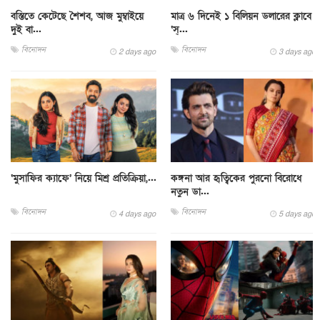
বস্তিতে কেটেছে শৈশব, আজ মুম্বাইয়ে
মাত্র ৬ দিনেই ১ বিলিয়ন ডলারের ক্লাবে
দুই বা...
‘স্...
বিনোদন
বিনোদন
2 days ago
3 days ago
‘মুসাফির ক্যাফে’ নিয়ে মিশ্র প্রতিক্রিয়া,...
কঙ্গনা আর হৃত্বিকের পুরনো বিরোধে
নতুন ডা...
বিনোদন
বিনোদন
4 days ago
5 days ago