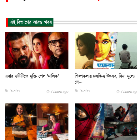
এই বিভাগের আরও খবর
এবার ওটিটিতে মুক্তি পেল ‘মালিক’
শিল্পকলায় চলচ্চিত্র উৎসব, বিনা মূল্যে
দে...
বিনোদন
বিনোদন
4 hours ago
4 hours ago