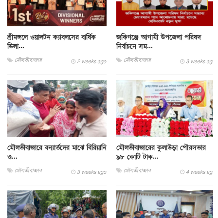
শ্রীমঙ্গলে ওয়ালটন ক্যাবলসের বার্ষিক
জকিগঞ্জে আগামী উপজেলা পরিষদ
ডিলা...
নির্বাচনে সম...
মৌলভীবাজার
মৌলভীবাজার
2 weeks ago
3 weeks ago
মৌলভীবাজারে বন্যার্তদের মাঝে বিরিয়ানি
মৌলভীবাজারের কুলাউড়া পৌরসভার
ও...
৯৮ কোটি টাক...
মৌলভীবাজার
মৌলভীবাজার
3 weeks ago
4 weeks ago