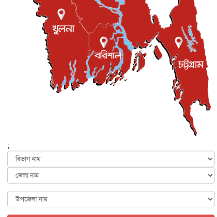
জুলাই গণ-অভ্যুত্থান দিবস আজ, স্মরণে দেশজুড়ে কর্মসূচি
জাতীয়
৫ আগস্ট, ২০২৬
জনগণ পরিবর্তন চেয়েছে বলেই জুলাই আন্দোলন সফল :
প্রধানমন্ত্রী
জাতীয়
৫ আগস্ট, ২০২৬
বেনজীর আহমেদের সঙ্গে পরীমনির ঘনিষ্ঠ সম্পর্ক ছিল : নাসির
মাহম...
জাতীয়
৫ আগস্ট, ২০২৬
হরমুজ নিয়ে ইরান-মার্কিন চুক্তি হতে পারে আজ : মার্কিন অর্থমন...
আন্তর্জাতিক
৫ আগস্ট, ২০২৬
পৃথিবীর দিকে আসছে বিধ্বংসী বস্তু, পারমাণবিক বোমা দিয়ে করা
হব...
;
আন্তর্জাতিক
৫ আগস্ট, ২০২৬
কেনিয়ায় ১৫ হাতির রহস্যজনক মৃত্যু, সন্দেহের মুখে কীটনাশকের
ব্...
আন্তর্জাতিক
৫ আগস্ট, ২০২৬
বিদেশি সংবাদমাধ্যমের জন্য নতুন বিধি-নিষেধ পাকিস্তানের
আন্তর্জাতিক
৫ আগস্ট, ২০২৬