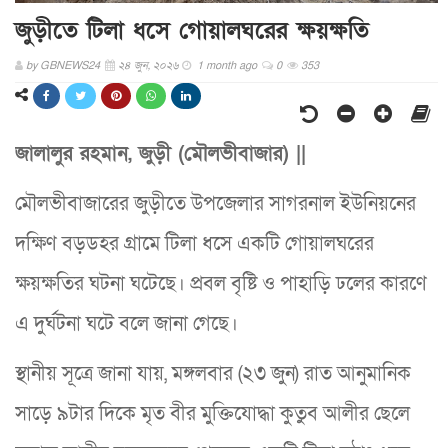
জুড়ীতে টিলা ধসে গোয়ালঘরের ক্ষয়ক্ষতি
by
GBNEWS24
২৪ জুন, ২০২৬
1 month ago
0
353
জালালুর রহমান, জুড়ী (মৌলভীবাজার) ||
মৌলভীবাজারের জুড়ীতে উপজেলার সাগরনাল ইউনিয়নের
দক্ষিণ বড়ডহর গ্রামে টিলা ধসে একটি গোয়ালঘরের
ক্ষয়ক্ষতির ঘটনা ঘটেছে। প্রবল বৃষ্টি ও পাহাড়ি ঢলের কারণে
এ দুর্ঘটনা ঘটে বলে জানা গেছে।
স্থানীয় সূত্রে জানা যায়, মঙ্গলবার (২৩ জুন) রাত আনুমানিক
সাড়ে ৯টার দিকে মৃত বীর মুক্তিযোদ্ধা কুতুব আলীর ছেলে