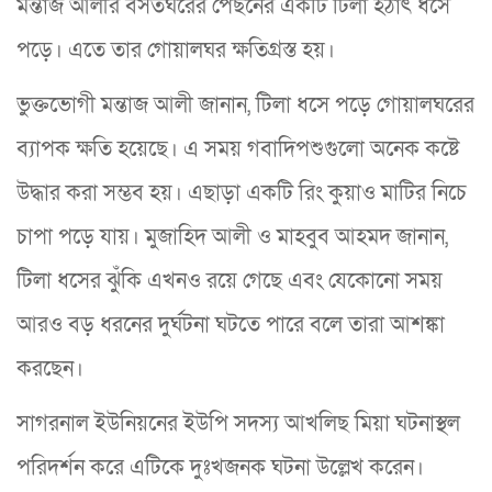
মন্তাজ আলীর বসতঘরের পেছনের একটি টিলা হঠাৎ ধসে
পড়ে। এতে তার গোয়ালঘর ক্ষতিগ্রস্ত হয়।
ভুক্তভোগী মন্তাজ আলী জানান, টিলা ধসে পড়ে গোয়ালঘরের
ব্যাপক ক্ষতি হয়েছে। এ সময় গবাদিপশুগুলো অনেক কষ্টে
উদ্ধার করা সম্ভব হয়। এছাড়া একটি রিং কুয়াও মাটির নিচে
চাপা পড়ে যায়। মুজাহিদ আলী ও মাহবুব আহমদ জানান,
টিলা ধসের ঝুঁকি এখনও রয়ে গেছে এবং যেকোনো সময়
আরও বড় ধরনের দুর্ঘটনা ঘটতে পারে বলে তারা আশঙ্কা
করছেন।
সাগরনাল ইউনিয়নের ইউপি সদস্য আখলিছ মিয়া ঘটনাস্থল
পরিদর্শন করে এটিকে দুঃখজনক ঘটনা উল্লেখ করেন।