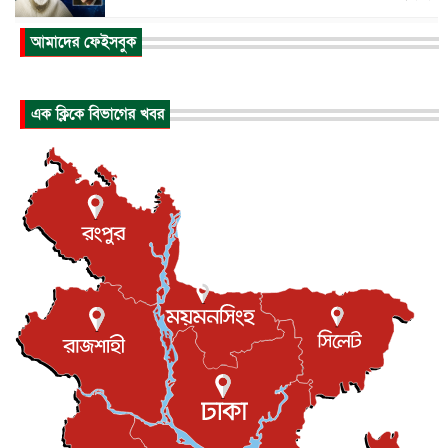
আকাশে ট্রাম্পের হেলিকপ্টার ও যাত্রীবাহী বিমান মুখোমুখি, তদন্...
আমাদের ফেইসবুক
আন্তর্জাতিক
৬ আগস্ট, ২০২৬
হিরোশিমায় বোমা হামলার ৮১ বছর, অস্ত্রমুক্ত বিশ্বের আহ্বান জা...
এক ক্লিকে বিভাগের খবর
আন্তর্জাতিক
৬ আগস্ট, ২০২৬
যুক্তরাষ্ট্রে পারিবারিক সংঘাতে বন্দুক হামলা, নিহত ৩
আন্তর্জাতিক
৬ আগস্ট, ২০২৬
টি-টোয়েন্টি ইতিহাসের সর্বোচ্চ রানের মালিক এখন জস বাটলার
খেলাধুলা
৬ আগস্ট, ২০২৬
বস্তিতে কেটেছে শৈশব, আজ মুম্বাইয়ে দুই বাড়ির মালিক
বিনোদন
৬ আগস্ট, ২০২৬
যুক্তরাজ্যে বসবাসরত জাতীয়তাবাদী কুলাউড়াবাসীর মত বিনিময়
সভা...
ইউকে কমিউনিটি
৫ আগস্ট, ২০২৬
প্রধানমন্ত্রীকে সৌদি আরব সফরের আমন্ত্রণ
জাতীয়
৫ আগস্ট, ২০২৬