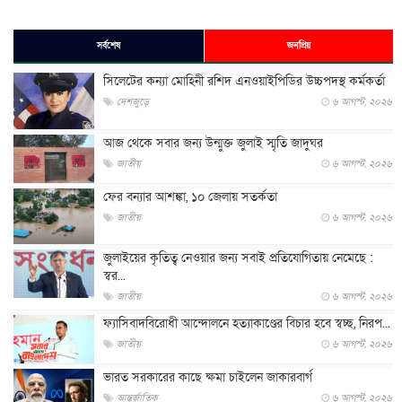
সর্বশেষ
জনপ্রিয়
সিলেটের কন্যা মোহিনী রশিদ এনওয়াইপিডির উচ্চপদস্থ কর্মকর্তা
দেশজুড়ে
৬ আগস্ট, ২০২৬
আজ থেকে সবার জন্য উন্মুক্ত জুলাই স্মৃতি জাদুঘর
জাতীয়
৬ আগস্ট, ২০২৬
ফের বন্যার আশঙ্কা, ১০ জেলায় সতর্কতা
জাতীয়
৬ আগস্ট, ২০২৬
জুলাইয়ের কৃতিত্ব নেওয়ার জন্য সবাই প্রতিযোগিতায় নেমেছে :
স্বর...
জাতীয়
৬ আগস্ট, ২০২৬
ফ্যাসিবাদবিরোধী আন্দোলনে হত্যাকাণ্ডের বিচার হবে স্বচ্ছ, নিরপ...
জাতীয়
৬ আগস্ট, ২০২৬
ভারত সরকারের কাছে ক্ষমা চাইলেন জাকারবার্গ
আন্তর্জাতিক
৬ আগস্ট, ২০২৬