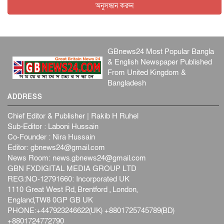
অনুসন্ধান করুন
GBnews24 Most Popular Bangla
& English Newspaper Published
From United Kingdom &
Bangladesh
ADDRESS
Chief Editor & Publisher | Rakib H Ruhel
Sub-Editor : Laboni Hussain
Co-Founder : Nira Hussain
Editor:
gbnews24@gmail.com
News Room:
news.gbnews24@gmail.com
GBN FXDIGITAL MEDIA GROUP LTD
REG:NO-12791660: Incorporated UK
1110 Great West Rd, Brentford , London,
England,TW8 0GP GB UK
PHONE:+447923246622(UK) +8801725745789(BD)
+8801724772790