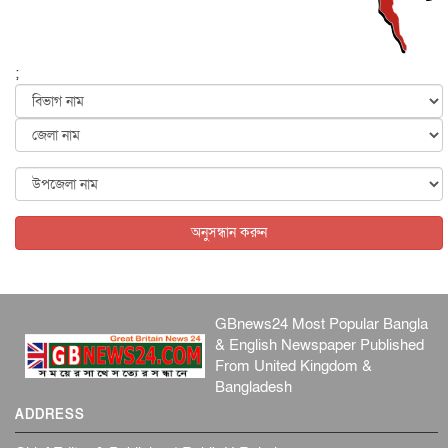
ফের বন্যার আশঙ্কা, ১০ জেলায় সতর্কতা
জাতীয়
৬ আগস্ট, ২০২৬
;
জুলাইয়ের কৃতিত্ব নেওয়ার জন্য সবাই প্রতিযোগিতায় নেমেছে :
স্বর...
জাতীয়
৬ আগস্ট, ২০২৬
ফ্যাসিবাদবিরোধী আন্দোলনে হত্যাকাণ্ডের বিচার হবে স্বচ্ছ, নিরপ...
জাতীয়
৬ আগস্ট, ২০২৬
অনুসন্ধান করুন
GBnews24 Most Popular Bangla
& English Newspaper Published
From United Kingdom &
Bangladesh
ADDRESS