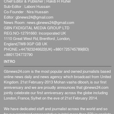
Chief Editor & Publisher | Rakib H Ruhel
Sub-Editor : Laboni Hussain
Co-Founder : Nira Hussain
Editor:
gbnews24@gmail.com
News Room:
news.gbnews24@gmail.com
GBN FXDIGITAL MEDIA GROUP LTD
REG:NO-12791660: Incorporated UK
1110 Great West Rd, Brentford , London,
England,TW8 0GP GB UK
PHONE:+447923246622(UK) +8801725745789(BD)
+8801724772790
INTRO
Gbnews24.com is the most popular and owned journalists based
online news daily and news agency which broadcast from United
Kingdom. 21st February-2013 Mohan vasha dibosh, is our first
anniversary and we are proudly announces that gbnews24.com
jointly celebrate our first anniversary across the globe including
London, France, Sylhet on the eve of 21st February 2014.
We have dedicated staff and journalist across the world and so