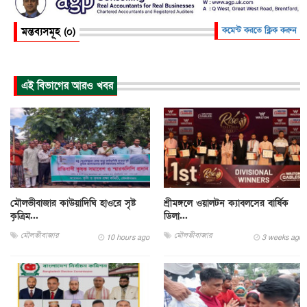
মন্তব্যসমূহ (০)
কমেন্ট করতে ক্লিক করুন
এই বিভাগের আরও খবর
মৌলভীবাজার কাউয়াদিঘি হাওরে সৃষ্ট
শ্রীমঙ্গলে ওয়ালটন ক্যাবলসের বার্ষিক
কৃত্রিম...
ডিলা...
মৌলভীবাজার
মৌলভীবাজার
10 hours ago
3 weeks ago