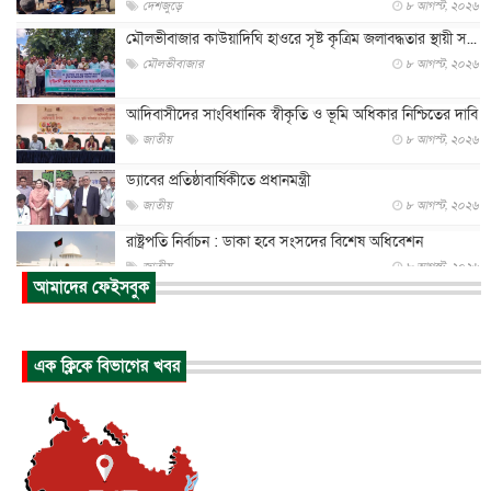
দেশজুড়ে
৮ আগস্ট, ২০২৬
মৌলভীবাজার কাউয়াদিঘি হাওরে সৃষ্ট কৃত্রিম জলাবদ্ধতার স্থায়ী স...
মৌলভীবাজার
৮ আগস্ট, ২০২৬
আদিবাসীদের সাংবিধানিক স্বীকৃতি ও ভূমি অধিকার নিশ্চিতের দাবি
জাতীয়
৮ আগস্ট, ২০২৬
ড্যাবের প্রতিষ্ঠাবার্ষিকীতে প্রধানমন্ত্রী
জাতীয়
৮ আগস্ট, ২০২৬
রাষ্ট্রপতি নির্বাচন : ডাকা হবে সংসদের বিশেষ অধিবেশন
জাতীয়
৮ আগস্ট, ২০২৬
আমাদের ফেইসবুক
প্রধানমন্ত্রীর সঙ্গে সাক্ষাতে খুদে শিল্পী অনুশ্রী রায়ের স্বপ...
জাতীয়
৮ আগস্ট, ২০২৬
এক ক্লিকে বিভাগের খবর
পাকিস্তান-তুরস্কের সঙ্গে প্রতিরক্ষা চুক্তি সৌদি আরবকে কতটা ন...
আন্তর্জাতিক
৮ আগস্ট, ২০২৬
যুক্তরাজ্যে গ্রুমিং কেলেঙ্কারি : পাকিস্তানির অপরাধে অস্বস্তি...
আন্তর্জাতিক
৮ আগস্ট, ২০২৬