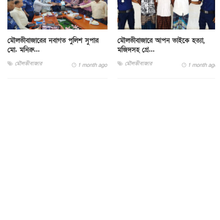
মৌলভীবাজারের নবাগত পুলিশ সুপার
মৌলভীবাজারে আপন ভাইকে হত্যা,
মো. মনিরু...
মজিদসহ গ্রে...
মৌলভীবাজার
মৌলভীবাজার
1 month ago
1 month ago