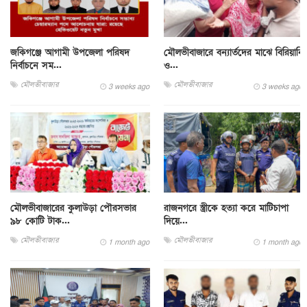
জকিগঞ্জে আগামী উপজেলা পরিষদ
মৌলভীবাজারে বন্যার্তদের মাঝে বিরিয়ানি
নির্বাচনে সম...
ও...
মৌলভীবাজার
মৌলভীবাজার
3 weeks ago
3 weeks ago
মৌলভীবাজারের কুলাউড়া পৌরসভার
রাজনগরে স্ত্রীকে হত্যা করে মাটিচাপা
৯৮ কোটি টাক...
দিয়ে...
মৌলভীবাজার
মৌলভীবাজার
1 month ago
1 month ago