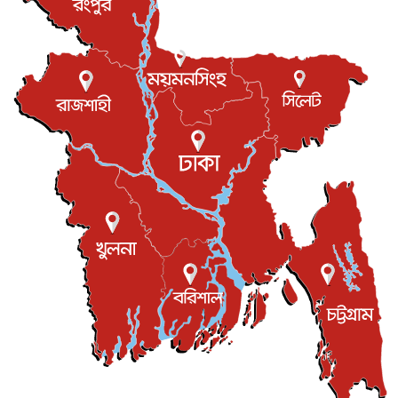
বিরোধ কাটিয়ে কূটনৈতিক সম্পর্ক পুনঃস্থাপন করছে মেক্সিকো ও
পের...
আন্তর্জাতিক
৮ আগস্ট, ২০২৬
এবার ওটিটিতে মুক্তি পেল ‘মালিক’
বিনোদন
৮ আগস্ট, ২০২৬
রিয়ালকে ‘না’ বলা রদ্রির জন্য বার্সার কাছে কত চাইল ম্যানসিটি
খেলাধুলা
৮ আগস্ট, ২০২৬
শিল্পকলায় চলচ্চিত্র উৎসব, বিনা মূল্যে দেখা যাবে ৬ সিনেমা
বিনোদন
৮ আগস্ট, ২০২৬
ইস্ট লন্ডন মসজিদের জুমার খুতবা : “কুরআন হোক জীবন দেখার
লেন্স...
ইসলাম ও জীবন
৭ আগস্ট, ২০২৬
সিলেটের কন্যা মোহিনী রশিদ এনওয়াইপিডির উচ্চপদস্থ কর্মকর্তা
দেশজুড়ে
৬ আগস্ট, ২০২৬
আজ থেকে সবার জন্য উন্মুক্ত জুলাই স্মৃতি জাদুঘর
জাতীয়
৬ আগস্ট, ২০২৬