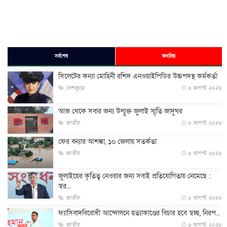
সর্বশেষ
জনপ্রিয়
সিলেটের কন্যা মোহিনী রশিদ এনওয়াইপিডির উচ্চপদস্থ কর্মকর্তা
দেশজুড়ে
৬ আগস্ট, ২০২৬
আজ থেকে সবার জন্য উন্মুক্ত জুলাই স্মৃতি জাদুঘর
জাতীয়
৬ আগস্ট, ২০২৬
ফের বন্যার আশঙ্কা, ১০ জেলায় সতর্কতা
জাতীয়
৬ আগস্ট, ২০২৬
জুলাইয়ের কৃতিত্ব নেওয়ার জন্য সবাই প্রতিযোগিতায় নেমেছে :
স্বর...
জাতীয়
৬ আগস্ট, ২০২৬
ফ্যাসিবাদবিরোধী আন্দোলনে হত্যাকাণ্ডের বিচার হবে স্বচ্ছ, নিরপ...
জাতীয়
৬ আগস্ট, ২০২৬