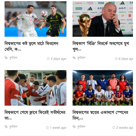
বিশ্বকাপের কষ্ট ভুলে মাঠে ফিরলেন
বিশ্বকাপ ‘বিক্রি’ বিতর্কে অবশেষে মুখ
মেসি, ক...
খুল...
ফুটবল
ফুটবল
4 days ago
6 days ago
বিশ্বকাপে শেষে ক্লাবে ফিরেই সতীর্থদের
বিশ্বকাপের স্বপ্নের একাদশে স্পেনের
ভা...
তিন,...
ফুটবল
ফুটবল
1 week ago
2 weeks ago