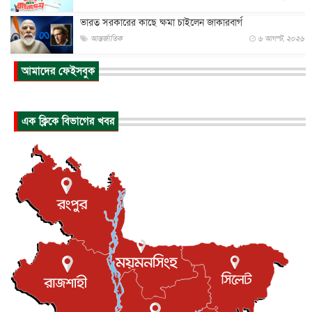
ভারত সরকারের কাছে ক্ষমা চাইলেন জাকারবার্গ
আন্তর্জাতিক
৬ আগস্ট, ২০২৬
আকাশে ট্রাম্পের হেলিকপ্টার ও যাত্রীবাহী বিমান মুখোমুখি, তদন্...
আমাদের ফেইসবুক
আন্তর্জাতিক
৬ আগস্ট, ২০২৬
হিরোশিমায় বোমা হামলার ৮১ বছর, অস্ত্রমুক্ত বিশ্বের আহ্বান জা...
এক ক্লিকে বিভাগের খবর
আন্তর্জাতিক
৬ আগস্ট, ২০২৬
যুক্তরাষ্ট্রে পারিবারিক সংঘাতে বন্দুক হামলা, নিহত ৩
আন্তর্জাতিক
৬ আগস্ট, ২০২৬
টি-টোয়েন্টি ইতিহাসের সর্বোচ্চ রানের মালিক এখন জস বাটলার
খেলাধুলা
৬ আগস্ট, ২০২৬
বস্তিতে কেটেছে শৈশব, আজ মুম্বাইয়ে দুই বাড়ির মালিক
বিনোদন
৬ আগস্ট, ২০২৬
যুক্তরাজ্যে বসবাসরত জাতীয়তাবাদী কুলাউড়াবাসীর মত বিনিময়
সভা...
ইউকে কমিউনিটি
৫ আগস্ট, ২০২৬