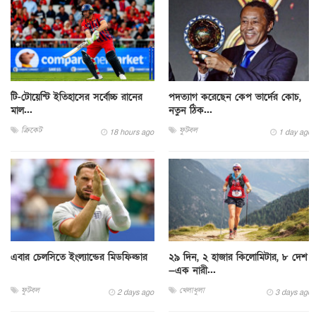
টি-টোয়েন্টি ইতিহাসের সর্বোচ্চ রানের
পদত্যাগ করেছেন কেপ ভার্দের কোচ,
মাল...
নতুন ঠিক...
ক্রিকেট
ফুটবল
18 hours ago
1 day ago
এবার চেলসিতে ইংল্যান্ডের মিডফিল্ডার
২৯ দিন, ২ হাজার কিলোমিটার, ৮ দেশ
—এক নারী...
ফুটবল
খেলাধুলা
2 days ago
3 days ago