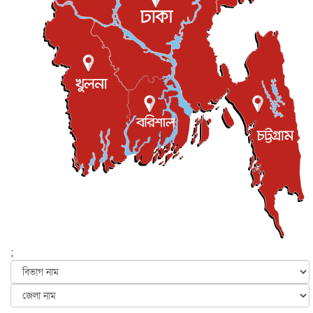
প্রধানমন্ত্রীকে সৌদি আরব সফরের আমন্ত্রণ
জাতীয়
৫ আগস্ট, ২০২৬
জুলাই গণ-অভ্যুত্থান দিবস আজ, স্মরণে দেশজুড়ে কর্মসূচি
জাতীয়
৫ আগস্ট, ২০২৬
জনগণ পরিবর্তন চেয়েছে বলেই জুলাই আন্দোলন সফল :
প্রধানমন্ত্রী
জাতীয়
৫ আগস্ট, ২০২৬
বেনজীর আহমেদের সঙ্গে পরীমনির ঘনিষ্ঠ সম্পর্ক ছিল : নাসির
মাহম...
জাতীয়
৫ আগস্ট, ২০২৬
হরমুজ নিয়ে ইরান-মার্কিন চুক্তি হতে পারে আজ : মার্কিন অর্থমন...
আন্তর্জাতিক
৫ আগস্ট, ২০২৬
পৃথিবীর দিকে আসছে বিধ্বংসী বস্তু, পারমাণবিক বোমা দিয়ে করা
হব...
;
আন্তর্জাতিক
৫ আগস্ট, ২০২৬
কেনিয়ায় ১৫ হাতির রহস্যজনক মৃত্যু, সন্দেহের মুখে কীটনাশকের
ব্...