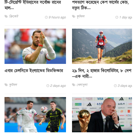
টি-টোয়েন্টি ইতিহাসের সর্বোচ্চ রানের
পদত্যাগ করেছেন কেপ ভার্দের কোচ,
মাল...
নতুন ঠিক...
ক্রিকেট
ফুটবল
9 hours ago
1 day ago
এবার চেলসিতে ইংল্যান্ডের মিডফিল্ডার
২৯ দিন, ২ হাজার কিলোমিটার, ৮ দেশ
—এক নারী...
ফুটবল
খেলাধুলা
2 days ago
3 days ago