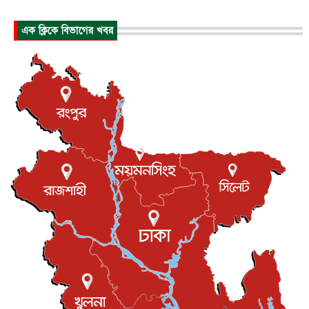
হিরোশিমায় বোমা হামলার ৮১ বছর, অস্ত্রমুক্ত বিশ্বের আহ্বান জা...
এক ক্লিকে বিভাগের খবর
আন্তর্জাতিক
৬ আগস্ট, ২০২৬
যুক্তরাষ্ট্রে পারিবারিক সংঘাতে বন্দুক হামলা, নিহত ৩
আন্তর্জাতিক
৬ আগস্ট, ২০২৬
টি-টোয়েন্টি ইতিহাসের সর্বোচ্চ রানের মালিক এখন জস বাটলার
খেলাধুলা
৬ আগস্ট, ২০২৬
বস্তিতে কেটেছে শৈশব, আজ মুম্বাইয়ে দুই বাড়ির মালিক
বিনোদন
৬ আগস্ট, ২০২৬
যুক্তরাজ্যে বসবাসরত জাতীয়তাবাদী কুলাউড়াবাসীর মত বিনিময়
সভা...
ইউকে কমিউনিটি
৫ আগস্ট, ২০২৬
প্রধানমন্ত্রীকে সৌদি আরব সফরের আমন্ত্রণ
জাতীয়
৫ আগস্ট, ২০২৬
জুলাই গণ-অভ্যুত্থান দিবস আজ, স্মরণে দেশজুড়ে কর্মসূচি
জাতীয়
৫ আগস্ট, ২০২৬
জনগণ পরিবর্তন চেয়েছে বলেই জুলাই আন্দোলন সফল :