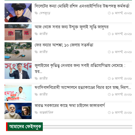
সিলেটের কন্যা মোহিনী রশিদ এনওয়াইপিডির উচ্চপদস্থ কর্মকর্তা
দেশজুড়ে
৬ আগস্ট, ২০২৬
আজ থেকে সবার জন্য উন্মুক্ত জুলাই স্মৃতি জাদুঘর
জাতীয়
৬ আগস্ট, ২০২৬
ফের বন্যার আশঙ্কা, ১০ জেলায় সতর্কতা
জাতীয়
৬ আগস্ট, ২০২৬
জুলাইয়ের কৃতিত্ব নেওয়ার জন্য সবাই প্রতিযোগিতায় নেমেছে :
স্বর...
জাতীয়
৬ আগস্ট, ২০২৬
ফ্যাসিবাদবিরোধী আন্দোলনে হত্যাকাণ্ডের বিচার হবে স্বচ্ছ, নিরপ...
জাতীয়
৬ আগস্ট, ২০২৬
ভারত সরকারের কাছে ক্ষমা চাইলেন জাকারবার্গ
আন্তর্জাতিক
৬ আগস্ট, ২০২৬
আকাশে ট্রাম্পের হেলিকপ্টার ও যাত্রীবাহী বিমান মুখোমুখি, তদন্...
আমাদের ফেইসবুক
আন্তর্জাতিক
৬ আগস্ট, ২০২৬