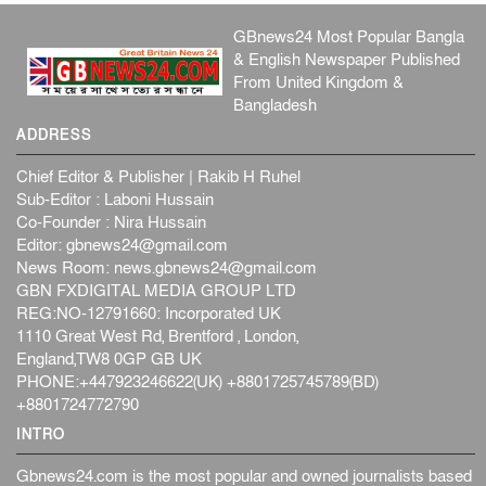
GBnews24 Most Popular Bangla
& English Newspaper Published
From United Kingdom &
Bangladesh
ADDRESS
Chief Editor & Publisher | Rakib H Ruhel
Sub-Editor : Laboni Hussain
Co-Founder : Nira Hussain
Editor:
gbnews24@gmail.com
News Room:
news.gbnews24@gmail.com
GBN FXDIGITAL MEDIA GROUP LTD
REG:NO-12791660: Incorporated UK
1110 Great West Rd, Brentford , London,
England,TW8 0GP GB UK
PHONE:+447923246622(UK) +8801725745789(BD)
+8801724772790
INTRO
Gbnews24.com is the most popular and owned journalists based