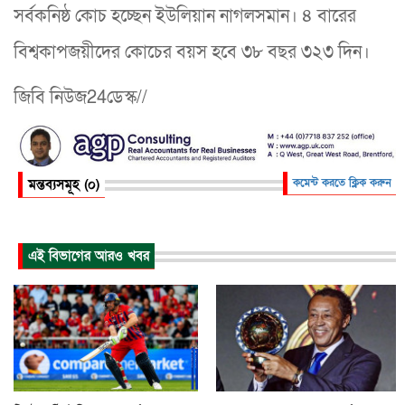
সর্বকনিষ্ঠ কোচ হচ্ছেন ইউলিয়ান নাগলসমান। ৪ বারের
বিশ্বকাপজয়ীদের কোচের বয়স হবে ৩৮ বছর ৩২৩ দিন।
জিবি নিউজ24ডেস্ক//
মন্তব্যসমূহ (০)
কমেন্ট করতে ক্লিক করুন
এই বিভাগের আরও খবর