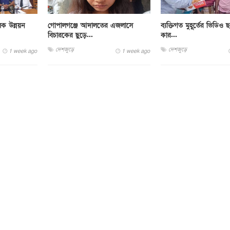
লক উন্নয়ন
গোপালগঞ্জে আদালতের এজলাসে
ব্যক্তিগত মুহূর্তের ভিডিও
বিচারকের ছুড়ে...
কার...
দেশজুড়ে
দেশজুড়ে
1 week ago
1 week ago