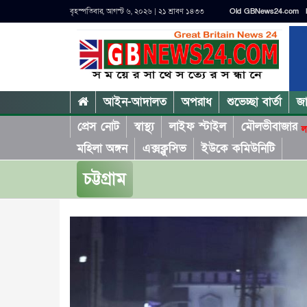
বৃহস্পতিবার, আগস্ট ৬, ২০২৬ | ২১ শ্রাবণ ১৪৩৩
Old GBNews24.com
আইন-আদালত
অপরাধ
শুভেচ্ছা বার্তা
জ
প্রেস নোট
স্বাস্থ্য
লাইফ স্টাইল
মৌলভীবাজার
ল
মহিলা অঙ্গন
এক্সক্লুসিভ
ইউকে কমিউনিটি
চট্টগ্রাম