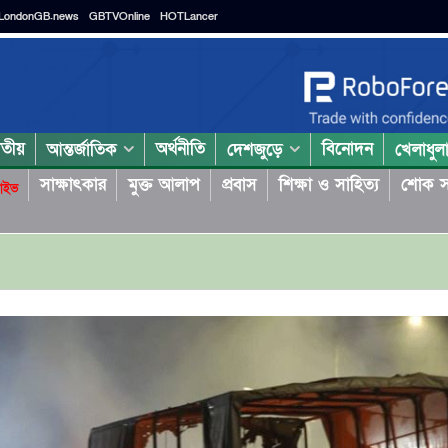
LondonGB.news
GBTVOnline
HOTLancer
াতীয়
অর্থনীতি
বিনোদন
আন্তর্জাতিক
দেশজুড়ে
খেলাধুল
সাক্ষাৎকার
মুক্ত আলাপ
প্রবাস
শিক্ষা ও সাহিত্য
শোক স
াইভ