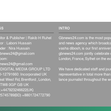
SS
INTRO
itor & Publisher | Rakib H Ruhel
Gbnews24.com is the most popul
or : Laboni Hussain
and news agency which broadca
der : Nira Hussain
vasha dibosh, is our first anniv
bnews24@gmail.com
gbnews24.com jointly celebrate o
oom:
London, France, Sylhet on the ev
bnews24@gmail.com
DIGITAL MEDIA GROUP LTD
We have dedicated staff and jour
12791660: Incorporated UK
representative in total more tha
at West Rd, Brentford , London,
lance journalist throughout the wo
d,TW8 0GP GB UK
+447923246622(UK)
5745789(BD) +8801724772790