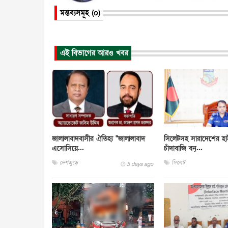
মন্তব্যসমূহ (০)
এই বিভাগের আরও খবর
জালালাবাদবাসীর ঐতিহ্য "জালালাবাদ
সিলেটসহ সারাদেশের হ
এসোসিয়ে...
চাঁদাবাজি বন্...
দেশজুড়ে
সিলেট
5 days ago