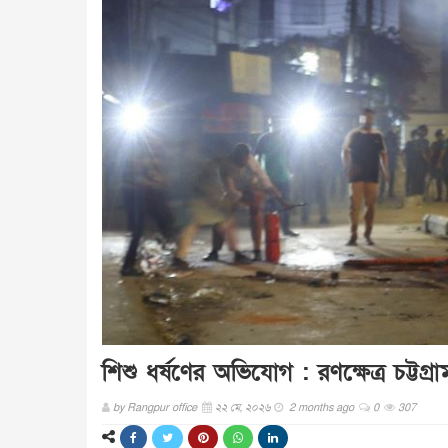
শিশু ধর্ষণের অভিযোগ : রণক্ষেত্র চট্টগ
by
Rangpur office
২২ মে, ২০২৬
2 months ago
0
307