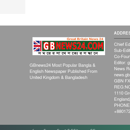
ADDRE
Chief Ed
Sub-Edit
Co-Foun
Editor:
g
GBnews24 Most Popular Bangla &
News R
English Newspaper Published From
news.g
United Kingdom & Bangladesh
GBN FX
REG:NO-
1110 Gre
Englan
PHONE:
+880172