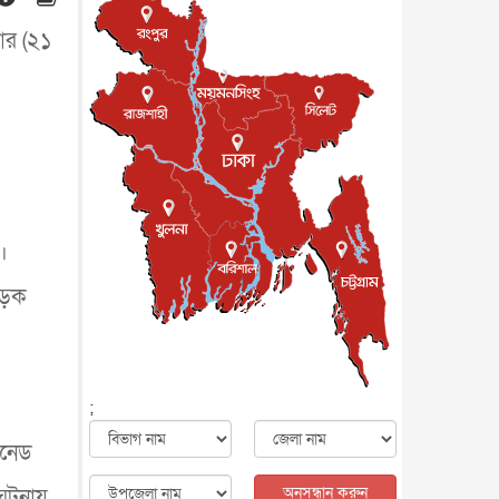
মৃত্যু, সন্দেহের মুখে কীটনাশকের
ব্...
আন্তর্জাতিক
৫ আগস্ট, ২০২৬
বার (২১
বিদেশি সংবাদমাধ্যমের জন্য নতুন
বিধি-নিষেধ পাকিস্তানের
আন্তর্জাতিক
৫ আগস্ট, ২০২৬
যুক্তরাজ্যের চেভেনিং স্কলারশিপের
আবেদন শুরু
আন্তর্জাতিক
৫ আগস্ট, ২০২৬
পদত্যাগ করেছেন কেপ ভার্দের
কোচ, নতুন ঠিকানা মরক্কো
।
খেলাধুলা
৫ আগস্ট, ২০২৬
াসড়ক
মাত্র ৬ দিনেই ১ বিলিয়ন ডলারের
ক্লাবে ‘স্পাইডার-ম্যান : ব্র্য...
বিনোদন
৫ আগস্ট, ২০২৬
দেশের কারিগরি ও ক্রীড়া শিক্ষায়
;
সহযোগিতার আগ্রহ অস্ট্রেলিয়ার
জাতীয়
৪ আগস্ট, ২০২৬
েনেড
সব সরকারি দপ্তরের জন্য জরুরি
নির্দেশনা
অনুসন্ধান করুন
 ঘটনায়