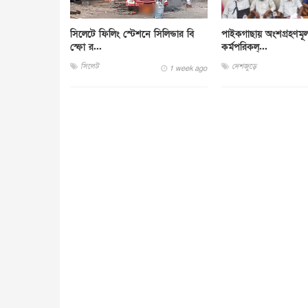
সিলেটে ফিলিং স্টেশনে সিলিন্ডার বি
পাইকগাছায় অংশগ্রহণমূ
স্ফো র...
কর্মপরিকল্...
সিলেট
দেশজুড়ে
1 week ago