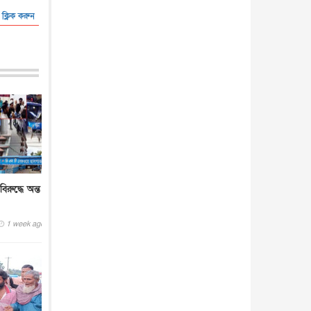
আন্তর্জাতিক
৪ আগস্ট, ২০২৬
 ক্লিক করুন
রুদ্ধে অন্ত
1 week ago