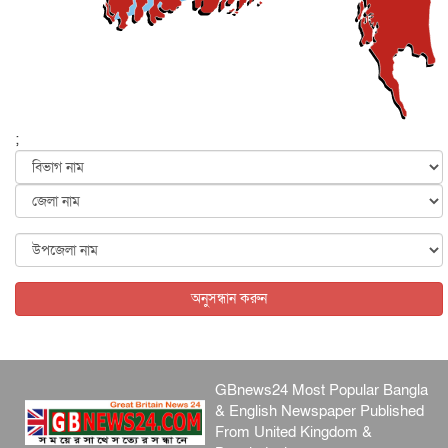
আজ থেকে সবার জন্য উন্মুক্ত জুলাই স্মৃতি জাদুঘর
জাতীয়
৬ আগস্ট, ২০২৬
ফের বন্যার আশঙ্কা, ১০ জেলায় সতর্কতা
জাতীয়
৬ আগস্ট, ২০২৬
;
জুলাইয়ের কৃতিত্ব নেওয়ার জন্য সবাই প্রতিযোগিতায় নেমেছে :
স্বর...
জাতীয়
৬ আগস্ট, ২০২৬
ফ্যাসিবাদবিরোধী আন্দোলনে হত্যাকাণ্ডের বিচার হবে স্বচ্ছ, নিরপ...
জাতীয়
৬ আগস্ট, ২০২৬
অনুসন্ধান করুন
GBnews24 Most Popular Bangla
& English Newspaper Published
From United Kingdom &