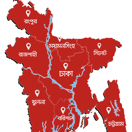
যুক্তরাজ্যে গ্রুমিং কেলেঙ্কারি : পাকিস্তানির অপরাধে অস্বস্তি...
আন্তর্জাতিক
৮ আগস্ট, ২০২৬
বিরোধ কাটিয়ে কূটনৈতিক সম্পর্ক পুনঃস্থাপন করছে মেক্সিকো ও
পের...
আন্তর্জাতিক
৮ আগস্ট, ২০২৬
এবার ওটিটিতে মুক্তি পেল ‘মালিক’
বিনোদন
৮ আগস্ট, ২০২৬
রিয়ালকে ‘না’ বলা রদ্রির জন্য বার্সার কাছে কত চাইল ম্যানসিটি
খেলাধুলা
৮ আগস্ট, ২০২৬
শিল্পকলায় চলচ্চিত্র উৎসব, বিনা মূল্যে দেখা যাবে ৬ সিনেমা
বিনোদন
৮ আগস্ট, ২০২৬
ইস্ট লন্ডন মসজিদের জুমার খুতবা : “কুরআন হোক জীবন দেখার
লেন্স...
ইসলাম ও জীবন
৭ আগস্ট, ২০২৬
সিলেটের কন্যা মোহিনী রশিদ এনওয়াইপিডির উচ্চপদস্থ কর্মকর্তা
দেশজুড়ে
৬ আগস্ট, ২০২৬