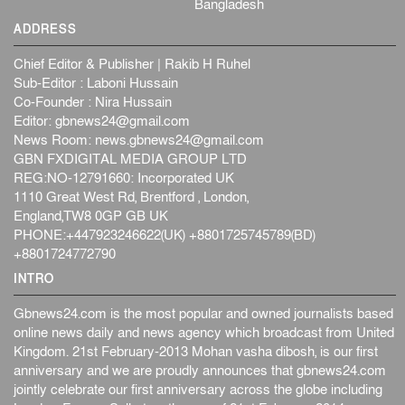
Bangladesh
ADDRESS
Chief Editor & Publisher | Rakib H Ruhel
Sub-Editor : Laboni Hussain
Co-Founder : Nira Hussain
Editor:
gbnews24@gmail.com
News Room:
news.gbnews24@gmail.com
GBN FXDIGITAL MEDIA GROUP LTD
REG:NO-12791660: Incorporated UK
1110 Great West Rd, Brentford , London,
England,TW8 0GP GB UK
PHONE:+447923246622(UK) +8801725745789(BD)
+8801724772790
INTRO
Gbnews24.com is the most popular and owned journalists based
online news daily and news agency which broadcast from United
Kingdom. 21st February-2013 Mohan vasha dibosh, is our first
anniversary and we are proudly announces that gbnews24.com
jointly celebrate our first anniversary across the globe including