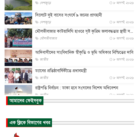
দেশজুড়ে
৮ আগস্ট, ২০২৬
সিলেটে দুই বাসের সংঘর্ষে ৯ জনের প্রাণহানী
দেশজুড়ে
৮ আগস্ট, ২০২৬
মৌলভীবাজার কাউয়াদিঘি হাওরে সৃষ্ট কৃত্রিম জলাবদ্ধতার স্থায়ী স...
মৌলভীবাজার
৮ আগস্ট, ২০২৬
আদিবাসীদের সাংবিধানিক স্বীকৃতি ও ভূমি অধিকার নিশ্চিতের দাবি
জাতীয়
৮ আগস্ট, ২০২৬
ড্যাবের প্রতিষ্ঠাবার্ষিকীতে প্রধানমন্ত্রী
জাতীয়
৮ আগস্ট, ২০২৬
রাষ্ট্রপতি নির্বাচন : ডাকা হবে সংসদের বিশেষ অধিবেশন
জাতীয়
৮ আগস্ট, ২০২৬
আমাদের ফেইসবুক
প্রধানমন্ত্রীর সঙ্গে সাক্ষাতে খুদে শিল্পী অনুশ্রী রায়ের স্বপ...
জাতীয়
৮ আগস্ট, ২০২৬
এক ক্লিকে বিভাগের খবর
পাকিস্তান-তুরস্কের সঙ্গে প্রতিরক্ষা চুক্তি সৌদি আরবকে কতটা ন...
আন্তর্জাতিক
৮ আগস্ট, ২০২৬