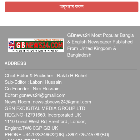
আন্তর্জাতিক
৫ আগস্ট, ২০২৬
অনুসন্ধান করুন
GBnews24 Most Popular Bangla
& English Newspaper Published
From United Kingdom &
Bangladesh
ADDRESS
Chief Editor & Publisher | Rakib H Ruhel
Sub-Editor : Laboni Hussain
Co-Founder : Nira Hussain
Editor:
gbnews24@gmail.com
News Room:
news.gbnews24@gmail.com
GBN FXDIGITAL MEDIA GROUP LTD
REG:NO-12791660: Incorporated UK
1110 Great West Rd, Brentford , London,
England,TW8 0GP GB UK
PHONE:+447923246622(UK) +8801725745789(BD)