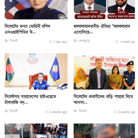
সিলেটের কন্যা মোহিনী রশিদ
জালালাবাদবাসীর ঐতিহ্য "জালালাবাদ
এনওয়াইপিডির উ...
এসোসিয়ে...
সিলেট
দেশজুড়ে
1 day ago
1 week ago
সিলেটসহ সারাদেশের হাইওয়েতে
সিলেটের প্রবাসীদের বাড়ি পাহারা দিবে
চাঁদাবাজি বন্...
আনসা...
সিলেট
সিলেট
2 weeks ago
2 weeks ago