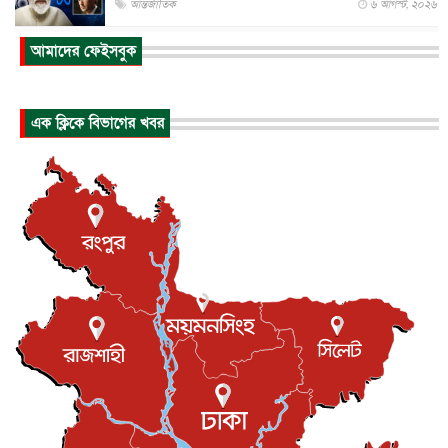
আন্তর্জাতিক
৬ আগস্ট, ২০২৬
আকাশে ট্রাম্পের হেলিকপ্টার ও যাত্রীবাহী বিমান মুখোমুখি, তদন্...
আমাদের ফেইসবুক
আন্তর্জাতিক
৬ আগস্ট, ২০২৬
হিরোশিমায় বোমা হামলার ৮১ বছর, অস্ত্রমুক্ত বিশ্বের আহ্বান জা...
এক ক্লিকে বিভাগের খবর
আন্তর্জাতিক
৬ আগস্ট, ২০২৬
যুক্তরাষ্ট্রে পারিবারিক সংঘাতে বন্দুক হামলা, নিহত ৩
আন্তর্জাতিক
৬ আগস্ট, ২০২৬
টি-টোয়েন্টি ইতিহাসের সর্বোচ্চ রানের মালিক এখন জস বাটলার
খেলাধুলা
৬ আগস্ট, ২০২৬
বস্তিতে কেটেছে শৈশব, আজ মুম্বাইয়ে দুই বাড়ির মালিক
বিনোদন
৬ আগস্ট, ২০২৬
যুক্তরাজ্যে বসবাসরত জাতীয়তাবাদী কুলাউড়াবাসীর মত বিনিময়
সভা...
ইউকে কমিউনিটি
৫ আগস্ট, ২০২৬
প্রধানমন্ত্রীকে সৌদি আরব সফরের আমন্ত্রণ
জাতীয়
৫ আগস্ট, ২০২৬