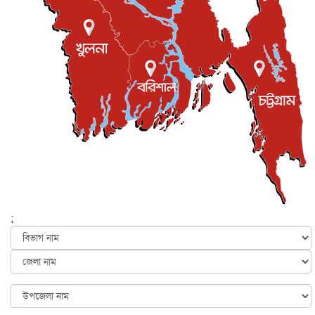
জুলাই গণ-অভ্যুত্থান দিবস আজ, স্মরণে দেশজুড়ে কর্মসূচি
জাতীয়
৫ আগস্ট, ২০২৬
জনগণ পরিবর্তন চেয়েছে বলেই জুলাই আন্দোলন সফল :
প্রধানমন্ত্রী
জাতীয়
৫ আগস্ট, ২০২৬
বেনজীর আহমেদের সঙ্গে পরীমনির ঘনিষ্ঠ সম্পর্ক ছিল : নাসির
মাহম...
জাতীয়
৫ আগস্ট, ২০২৬
হরমুজ নিয়ে ইরান-মার্কিন চুক্তি হতে পারে আজ : মার্কিন অর্থমন...
আন্তর্জাতিক
৫ আগস্ট, ২০২৬
পৃথিবীর দিকে আসছে বিধ্বংসী বস্তু, পারমাণবিক বোমা দিয়ে করা
হব...
;
আন্তর্জাতিক
৫ আগস্ট, ২০২৬
কেনিয়ায় ১৫ হাতির রহস্যজনক মৃত্যু, সন্দেহের মুখে কীটনাশকের
ব্...
আন্তর্জাতিক
৫ আগস্ট, ২০২৬
বিদেশি সংবাদমাধ্যমের জন্য নতুন বিধি-নিষেধ পাকিস্তানের