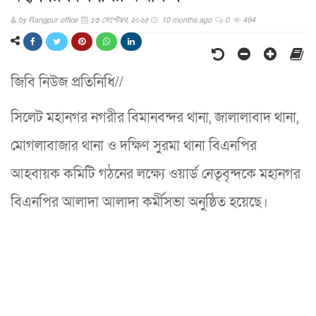
by
Rangpur office
১৩ সেপ্টেম্বর, ২০২৫
10 months ago
0
494
জিবি নিউজ প্রতিনিধি//
সিলেট মহানগর নগরীর বিমানবন্দর থানা, জালালাবাদ থানা,
মোগলাবাজার থানা ও দক্ষিণ সুরমা থানা বিএনপির
আহবায়ক কমিটি গঠনের লক্ষ্যে ওয়ার্ড নেতৃবৃন্দকে মহানগর
বিএনপির আলাদা আলাদা কর্মীসভা অনুষ্ঠিত হয়েছে।