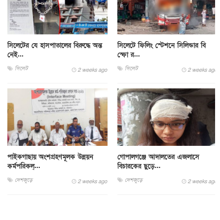
সিলেটের যে হাসপাতালের বিরুদ্ধে অন্ত
সিলেটে ফিলিং স্টেশনে সিলিন্ডার বি
নেই...
স্ফো র...
সিলেট
সিলেট
2 weeks ago
2 weeks ago
পাইকগাছায় অংশগ্রহণমূলক উন্নয়ন
গোপালগঞ্জে আদালতের এজলাসে
কর্মপরিকল্...
বিচারকের ছুড়ে...
দেশজুড়ে
দেশজুড়ে
2 weeks ago
2 weeks ago