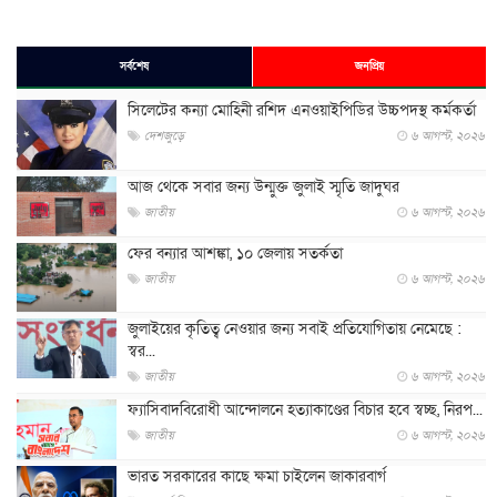
সর্বশেষ
জনপ্রিয়
সিলেটের কন্যা মোহিনী রশিদ এনওয়াইপিডির উচ্চপদস্থ কর্মকর্তা
দেশজুড়ে
৬ আগস্ট, ২০২৬
আজ থেকে সবার জন্য উন্মুক্ত জুলাই স্মৃতি জাদুঘর
জাতীয়
৬ আগস্ট, ২০২৬
ফের বন্যার আশঙ্কা, ১০ জেলায় সতর্কতা
জাতীয়
৬ আগস্ট, ২০২৬
জুলাইয়ের কৃতিত্ব নেওয়ার জন্য সবাই প্রতিযোগিতায় নেমেছে :
স্বর...
জাতীয়
৬ আগস্ট, ২০২৬
ফ্যাসিবাদবিরোধী আন্দোলনে হত্যাকাণ্ডের বিচার হবে স্বচ্ছ, নিরপ...
জাতীয়
৬ আগস্ট, ২০২৬
ভারত সরকারের কাছে ক্ষমা চাইলেন জাকারবার্গ