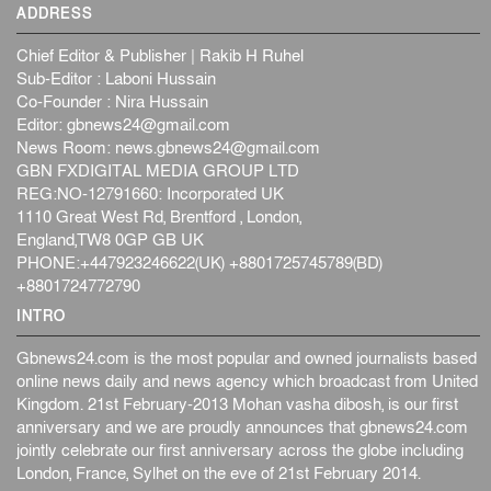
ADDRESS
Chief Editor & Publisher | Rakib H Ruhel
Sub-Editor : Laboni Hussain
Co-Founder : Nira Hussain
Editor:
gbnews24@gmail.com
News Room:
news.gbnews24@gmail.com
GBN FXDIGITAL MEDIA GROUP LTD
REG:NO-12791660: Incorporated UK
1110 Great West Rd, Brentford , London,
England,TW8 0GP GB UK
PHONE:+447923246622(UK) +8801725745789(BD)
+8801724772790
INTRO
Gbnews24.com is the most popular and owned journalists based
online news daily and news agency which broadcast from United
Kingdom. 21st February-2013 Mohan vasha dibosh, is our first
anniversary and we are proudly announces that gbnews24.com
jointly celebrate our first anniversary across the globe including
London, France, Sylhet on the eve of 21st February 2014.