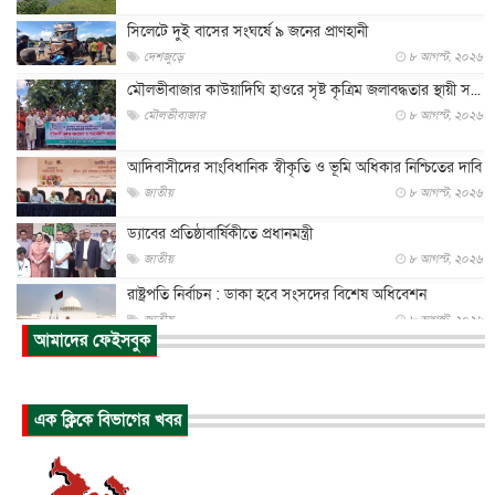
সিলেটে দুই বাসের সংঘর্ষে ৯ জনের প্রাণহানী
দেশজুড়ে
৮ আগস্ট, ২০২৬
মৌলভীবাজার কাউয়াদিঘি হাওরে সৃষ্ট কৃত্রিম জলাবদ্ধতার স্থায়ী স...
মৌলভীবাজার
৮ আগস্ট, ২০২৬
আদিবাসীদের সাংবিধানিক স্বীকৃতি ও ভূমি অধিকার নিশ্চিতের দাবি
জাতীয়
৮ আগস্ট, ২০২৬
ড্যাবের প্রতিষ্ঠাবার্ষিকীতে প্রধানমন্ত্রী
জাতীয়
৮ আগস্ট, ২০২৬
রাষ্ট্রপতি নির্বাচন : ডাকা হবে সংসদের বিশেষ অধিবেশন
জাতীয়
৮ আগস্ট, ২০২৬
আমাদের ফেইসবুক
প্রধানমন্ত্রীর সঙ্গে সাক্ষাতে খুদে শিল্পী অনুশ্রী রায়ের স্বপ...
জাতীয়
৮ আগস্ট, ২০২৬
এক ক্লিকে বিভাগের খবর
পাকিস্তান-তুরস্কের সঙ্গে প্রতিরক্ষা চুক্তি সৌদি আরবকে কতটা ন...
আন্তর্জাতিক
৮ আগস্ট, ২০২৬
যুক্তরাজ্যে গ্রুমিং কেলেঙ্কারি : পাকিস্তানির অপরাধে অস্বস্তি...