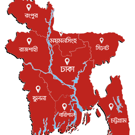
আন্তর্জাতিক
৮ আগস্ট, ২০২৬
বিরোধ কাটিয়ে কূটনৈতিক সম্পর্ক পুনঃস্থাপন করছে মেক্সিকো ও
পের...
আন্তর্জাতিক
৮ আগস্ট, ২০২৬
এবার ওটিটিতে মুক্তি পেল ‘মালিক’
বিনোদন
৮ আগস্ট, ২০২৬
রিয়ালকে ‘না’ বলা রদ্রির জন্য বার্সার কাছে কত চাইল ম্যানসিটি
খেলাধুলা
৮ আগস্ট, ২০২৬
শিল্পকলায় চলচ্চিত্র উৎসব, বিনা মূল্যে দেখা যাবে ৬ সিনেমা
বিনোদন
৮ আগস্ট, ২০২৬
ইস্ট লন্ডন মসজিদের জুমার খুতবা : “কুরআন হোক জীবন দেখার
লেন্স...
ইসলাম ও জীবন
৭ আগস্ট, ২০২৬
সিলেটের কন্যা মোহিনী রশিদ এনওয়াইপিডির উচ্চপদস্থ কর্মকর্তা
দেশজুড়ে
৬ আগস্ট, ২০২৬