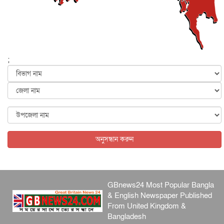
আজ থেকে সবার জন্য উন্মুক্ত জুলাই স্মৃতি জাদুঘর
জাতীয়
৬ আগস্ট, ২০২৬
ফের বন্যার আশঙ্কা, ১০ জেলায় সতর্কতা
জাতীয়
৬ আগস্ট, ২০২৬
;
জুলাইয়ের কৃতিত্ব নেওয়ার জন্য সবাই প্রতিযোগিতায় নেমেছে :
স্বর...
জাতীয়
৬ আগস্ট, ২০২৬
ফ্যাসিবাদবিরোধী আন্দোলনে হত্যাকাণ্ডের বিচার হবে স্বচ্ছ, নিরপ...
জাতীয়
৬ আগস্ট, ২০২৬
অনুসন্ধান করুন
GBnews24 Most Popular Bangla
& English Newspaper Published
From United Kingdom &
Bangladesh