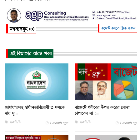
মন্তব্যসমূহ (০)
কমেন্ট করতে ক্লিক করুন
এই বিভাগের আরও খবর
জামায়াতসহ স্বাধীনতাবিরোধী ৩ দলকে
বাজেটে গরীবের উপর করের বোঝা
দায় মু...
চাপাবেন না :...
রাজনীতি
রাজনীতি
1 month ago
1 month ago