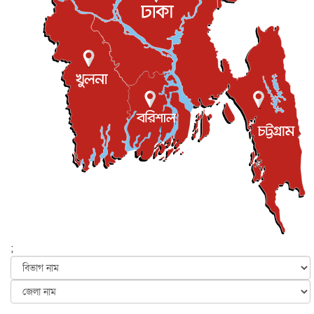
প্রধানমন্ত্রীকে সৌদি আরব সফরের আমন্ত্রণ
জাতীয়
৫ আগস্ট, ২০২৬
জুলাই গণ-অভ্যুত্থান দিবস আজ, স্মরণে দেশজুড়ে কর্মসূচি
জাতীয়
৫ আগস্ট, ২০২৬
জনগণ পরিবর্তন চেয়েছে বলেই জুলাই আন্দোলন সফল :
প্রধানমন্ত্রী
জাতীয়
৫ আগস্ট, ২০২৬
বেনজীর আহমেদের সঙ্গে পরীমনির ঘনিষ্ঠ সম্পর্ক ছিল : নাসির
মাহম...
জাতীয়
৫ আগস্ট, ২০২৬
হরমুজ নিয়ে ইরান-মার্কিন চুক্তি হতে পারে আজ : মার্কিন অর্থমন...
আন্তর্জাতিক
৫ আগস্ট, ২০২৬
পৃথিবীর দিকে আসছে বিধ্বংসী বস্তু, পারমাণবিক বোমা দিয়ে করা
হব...
;
আন্তর্জাতিক
৫ আগস্ট, ২০২৬
কেনিয়ায় ১৫ হাতির রহস্যজনক মৃত্যু, সন্দেহের মুখে কীটনাশকের
ব্...
আন্তর্জাতিক
৫ আগস্ট, ২০২৬