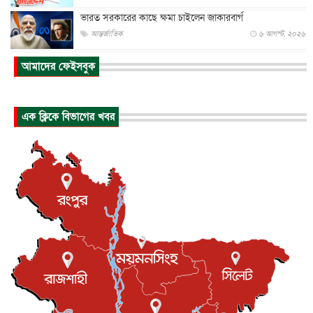
ভারত সরকারের কাছে ক্ষমা চাইলেন জাকারবার্গ
আন্তর্জাতিক
৬ আগস্ট, ২০২৬
আকাশে ট্রাম্পের হেলিকপ্টার ও যাত্রীবাহী বিমান মুখোমুখি, তদন্...
আমাদের ফেইসবুক
আন্তর্জাতিক
৬ আগস্ট, ২০২৬
হিরোশিমায় বোমা হামলার ৮১ বছর, অস্ত্রমুক্ত বিশ্বের আহ্বান জা...
এক ক্লিকে বিভাগের খবর
আন্তর্জাতিক
৬ আগস্ট, ২০২৬
যুক্তরাষ্ট্রে পারিবারিক সংঘাতে বন্দুক হামলা, নিহত ৩
আন্তর্জাতিক
৬ আগস্ট, ২০২৬
টি-টোয়েন্টি ইতিহাসের সর্বোচ্চ রানের মালিক এখন জস বাটলার
খেলাধুলা
৬ আগস্ট, ২০২৬
বস্তিতে কেটেছে শৈশব, আজ মুম্বাইয়ে দুই বাড়ির মালিক
বিনোদন
৬ আগস্ট, ২০২৬
যুক্তরাজ্যে বসবাসরত জাতীয়তাবাদী কুলাউড়াবাসীর মত বিনিময়
সভা...
ইউকে কমিউনিটি
৫ আগস্ট, ২০২৬