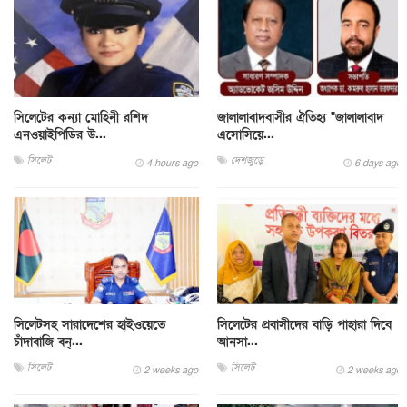
সিলেটের কন্যা মোহিনী রশিদ
জালালাবাদবাসীর ঐতিহ্য "জালালাবাদ
এনওয়াইপিডির উ...
এসোসিয়ে...
সিলেট
দেশজুড়ে
4 hours ago
6 days ago
সিলেটসহ সারাদেশের হাইওয়েতে
সিলেটের প্রবাসীদের বাড়ি পাহারা দিবে
চাঁদাবাজি বন্...
আনসা...
সিলেট
সিলেট
2 weeks ago
2 weeks ago