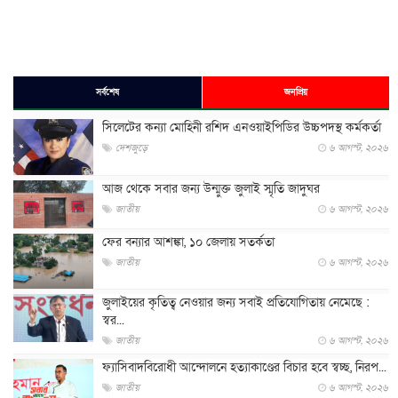
সর্বশেষ
জনপ্রিয়
সিলেটের কন্যা মোহিনী রশিদ এনওয়াইপিডির উচ্চপদস্থ কর্মকর্তা
দেশজুড়ে
৬ আগস্ট, ২০২৬
আজ থেকে সবার জন্য উন্মুক্ত জুলাই স্মৃতি জাদুঘর
জাতীয়
৬ আগস্ট, ২০২৬
ফের বন্যার আশঙ্কা, ১০ জেলায় সতর্কতা
জাতীয়
৬ আগস্ট, ২০২৬
জুলাইয়ের কৃতিত্ব নেওয়ার জন্য সবাই প্রতিযোগিতায় নেমেছে :
স্বর...
জাতীয়
৬ আগস্ট, ২০২৬
ফ্যাসিবাদবিরোধী আন্দোলনে হত্যাকাণ্ডের বিচার হবে স্বচ্ছ, নিরপ...
জাতীয়
৬ আগস্ট, ২০২৬