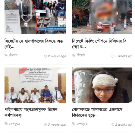
সিলেটের যে হাসপাতালের বিরুদ্ধে অন্ত
সিলেটে ফিলিং স্টেশনে সিলিন্ডার বি
নেই...
স্ফো র...
সিলেট
সিলেট
2 weeks ago
2 weeks ago
পাইকগাছায় অংশগ্রহণমূলক উন্নয়ন
গোপালগঞ্জে আদালতের এজলাসে
কর্মপরিকল্...
বিচারকের ছুড়ে...
দেশজুড়ে
দেশজুড়ে
2 weeks ago
2 weeks ago