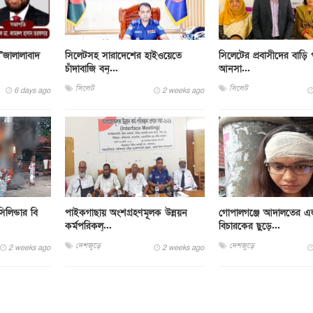
"জালালাবাদ
সিলেটসহ সারাদেশের হাইওয়েতে
সিলেটের প্রবাসীদের বাড়ি 
চাঁদাবাজি বন্...
আনসা...
সিলেট
সিলেট
6 days ago
2 weeks ago
লিন্ডার বি
পাইকগাছায় অংশগ্রহণমূলক উন্নয়ন
গোপালগঞ্জে আদালতের এ
কর্মপরিকল্...
বিচারকের ছুড়ে...
দেশজুড়ে
দেশজুড়ে
2 weeks ago
2 weeks ago