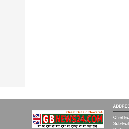
ADDRE
Chief Ed
Sub-Edit