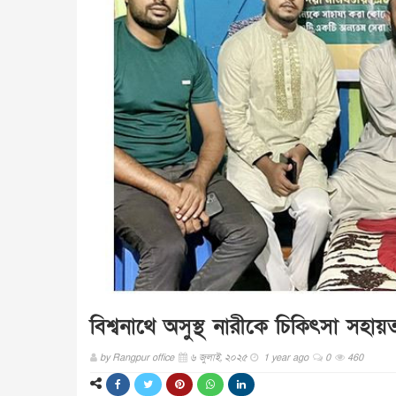
বিশ্বনাথে অসুস্থ নারীকে চিকিৎসা সহায়ত
by
Rangpur office
৬ জুলাই, ২০২৫
1 year ago
0
460