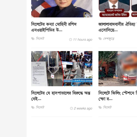
সিলেটের কন্যা মোহিনী রশিদ
জালালাবাদবাসীর ঐতিহ্য 
এনওয়াইপিডির উ...
এসোসিয়ে...
সিলেট
দেশজুড়ে
11 hours ago
সিলেটের যে হাসপাতালের বিরুদ্ধে অন্ত
সিলেটে ফিলিং স্টেশনে সি
নেই...
স্ফো র...
সিলেট
সিলেট
2 weeks ago