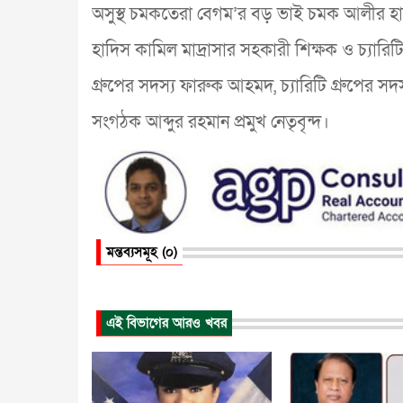
অসুস্থ চমকতেরা বেগম’র বড় ভাই চমক আলীর হাতে
হাদিস কামিল মাদ্রাসার সহকারী শিক্ষক ও চ্যারিটি গ
গ্রুপের সদস্য ফারুক আহমদ, চ্যারিটি গ্রুপের সদ
সংগঠক আব্দুর রহমান প্রমুখ নেতৃবৃন্দ।
মন্তব্যসমূহ (০)
এই বিভাগের আরও খবর