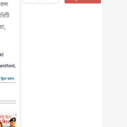
ারুল
জাতীয়
৫ আগস্ট, ২০২৬
জনগণ পরিবর্তন চেয়েছে বলেই
ারিটি
জুলাই আন্দোলন সফল : প্রধানমন্ত্রী
জাতীয়
৫ আগস্ট, ২০২৬
য়া,
বেনজীর আহমেদের সঙ্গে পরীমনির
ঘনিষ্ঠ সম্পর্ক ছিল : নাসির মাহম...
জাতীয়
৫ আগস্ট, ২০২৬
হরমুজ নিয়ে ইরান-মার্কিন চুক্তি
হতে পারে আজ : মার্কিন অর্থমন...
আন্তর্জাতিক
৫ আগস্ট, ২০২৬
পৃথিবীর দিকে আসছে বিধ্বংসী
 ক্লিক করুন
বস্তু, পারমাণবিক বোমা দিয়ে করা
হব...
আন্তর্জাতিক
৫ আগস্ট, ২০২৬
কেনিয়ায় ১৫ হাতির রহস্যজনক
মৃত্যু, সন্দেহের মুখে কীটনাশকের
ব্...
আন্তর্জাতিক
৫ আগস্ট, ২০২৬
বিদেশি সংবাদমাধ্যমের জন্য নতুন
বিধি-নিষেধ পাকিস্তানের