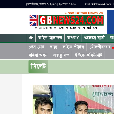
বৃহস্পতিবার, আগস্ট ৬, ২০২৬ | ২২ শ্রাবণ ১৪৩৩
Old GBNews24.com
আইন-আদালত
অপরাধ
শুভেচ্ছা বার্তা
জ
প্রেস নোট
স্বাস্থ্য
লাইফ স্টাইল
মৌলভীবাজার
ল
মহিলা অঙ্গন
এক্সক্লুসিভ
ইউকে কমিউনিটি
সিলেট