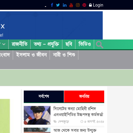
Login
রাজনীতি
তথ্য – প্রযুক্তি
ছবি
ভিডিও
া
ংবাদ
ইসলাম ও জীবন
নারী ও শিশু
সর্বশেষ
জনপ্রিয়
সিলেটের কন্যা মোহিনী রশিদ
এনওয়াইপিডির উচ্চপদস্থ কর্মকর্তা
দেশজুড়ে
৬ আগস্ট, ২০২৬
আজ থেকে সবার জন্য উন্মুক্ত