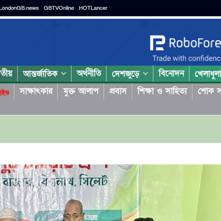
LondonGB.news
GBTVOnline
HOTLancer
াতীয়
অর্থনীতি
বিনোদন
আন্তর্জাতিক
দেশজুড়ে
খেলাধুল
সাক্ষাৎকার
মুক্ত আলাপ
প্রবাস
শিক্ষা ও সাহিত্য
শোক স
াইভ